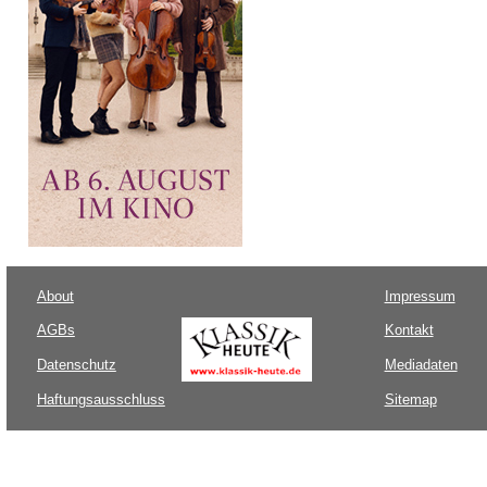
About
Impressum
AGBs
Kontakt
Datenschutz
Mediadaten
Haftungsausschluss
Sitemap