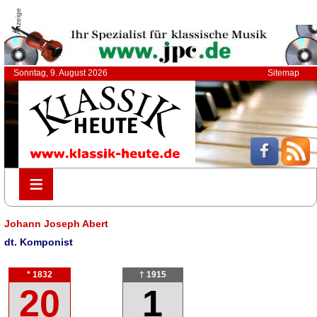
Anzeige
Sonntag, 9. August 2026
Sitemap
≡
≡
Johann Joseph Abert
dt. Komponist
* 1832
† 1915
20
1