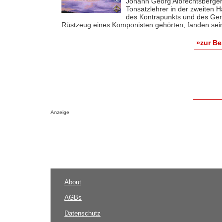
Johann Georg Albrechtsberger 
Tonsatzlehrer in der zweiten H
des Kontrapunkts und des Gen
Rüstzeug eines Komponisten gehörten, fanden seine
»zur B
Anzeige
About
AGBs
Datenschutz