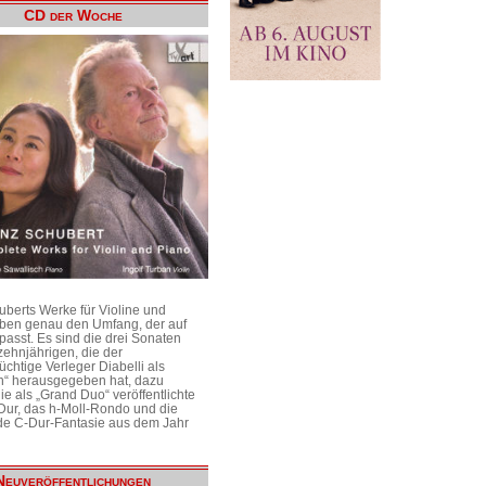
CD der Woche
uberts Werke für Violine und
aben genau den Umfang, der auf
passt. Es sind die drei Sonaten
ehnjährigen, die der
üchtige Verleger Diabelli als
n“ herausgegeben hat, dazu
e als „Grand Duo“ veröffentlichte
Dur, das h-Moll-Rondo und die
e C-Dur-Fantasie aus dem Jahr
Neuveröffentlichungen