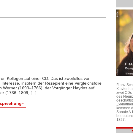
n Kollegen auf einer CD: Das ist zweifellos von
Interesse, insofern der Rezepient eine Vergleichsfolie
Franz Sch
ph Werner (1693–1766), der Vorgänger Haydns auf
Klavier h
r (1736–1809, [...]
zwei CDs 
des Neunz
geschäftst
esprechung«
„Sonatine
kommen di
Sonate A-
bedeutend
1827.