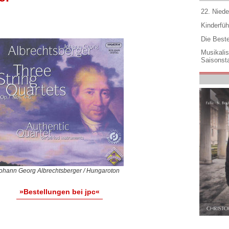
22. Niede
Kinderfüh
Die Best
Musikali
Saisonsta
ohann Georg Albrechtsberger / Hungaroton
»Bestellungen bei jpc«