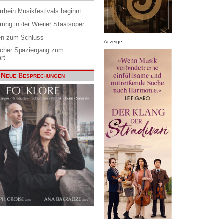
rrhein Musikfestivals beginnt
rung in der Wiener Staatsoper
en zum Schluss
Anzeige
scher Spaziergang zum
rt
Neue Besprechungen