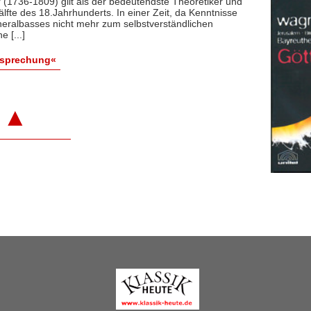
(1736-1809) gilt als der bedeutendste Theoretiker und
älfte des 18.Jahrhunderts. In einer Zeit, da Kenntnisse
eralbasses nicht mehr zum selbstverständlichen
 [...]
esprechung«
▲