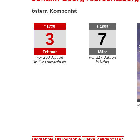
österr. Komponist
* 1736
† 1809
3
7
Februar
März
vor 290 Jahren
vor 217 Jahren
in Klosterneuburg
in Wien
J
Biographie
Diskographie
Werke
Zeitgenossen