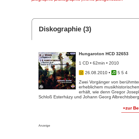
Diskographie (3)
Hungaroton HCD 32653
1 CD • 62min • 2010
26.08.2010
•
5 5 4
Zwei Vorgänger von berühmtere
erheblichem musikhistorischen 
erhält, wie denn Gregor Jose
Schloß Esterházy und Johann Georg Albrechtsberge
»zur B
Anzeige