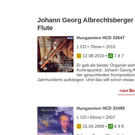
Johann Georg Albrechtsberger 
Flute
Hungaroton HCD 32647
1 CD • 78min • 2010
12.08.2010
•
7 8 7
Er galt als bester Organist se
Kontrapunkts: Johann Georg Al
der gesuchtesten Komposition
Jahrhunderts aufsteigen. Und das will schon etwas h
»zur B
Hungaroton HCD 32495
1 CD • 65min • 2007
15.04.2008
•
8 9 8