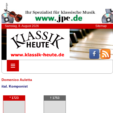
Anzeige
Samstag, 8. August 2026
Sitemap
≡
≡
Domenico Auletta
ital. Komponist
* 1723
† 1753