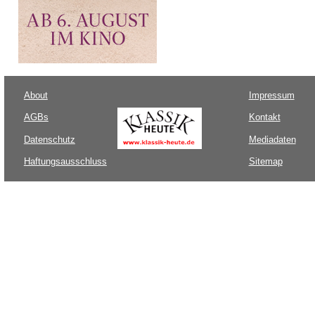
About
Impressum
AGBs
Kontakt
Datenschutz
Mediadaten
Haftungsausschluss
Sitemap