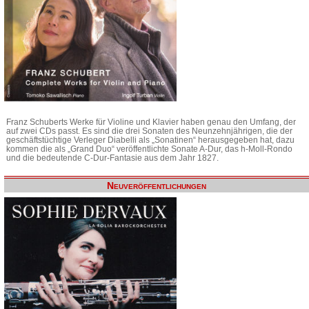
Franz Schuberts Werke für Violine und Klavier haben genau den Umfang, der
auf zwei CDs passt. Es sind die drei Sonaten des Neunzehnjährigen, die der
geschäftstüchtige Verleger Diabelli als „Sonatinen“ herausgegeben hat, dazu
kommen die als „Grand Duo“ veröffentlichte Sonate A-Dur, das h-Moll-Rondo
und die bedeutende C-Dur-Fantasie aus dem Jahr 1827.
Neuveröffentlichungen