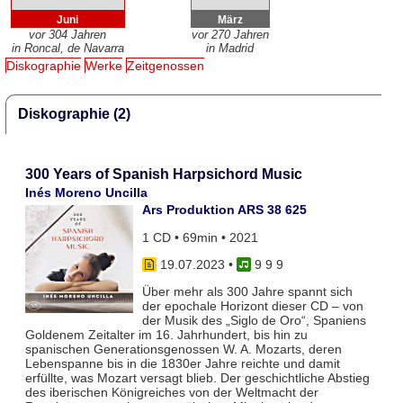
Juni
März
vor 304 Jahren
vor 270 Jahren
in Roncal, de Navarra
in Madrid
Diskographie
Werke
Zeitgenossen
Diskographie (2)
300 Years of Spanish Harpsichord Music
Inés Moreno Uncilla
Ars Produktion ARS 38 625
1 CD • 69min • 2021
19.07.2023
•
9 9 9
Über mehr als 300 Jahre spannt sich
der epochale Horizont dieser CD – von
der Musik des „Siglo de Oro“, Spaniens
Goldenem Zeitalter im 16. Jahrhundert, bis hin zu
spanischen Generationsgenossen W. A. Mozarts, deren
Lebenspanne bis in die 1830er Jahre reichte und damit
erfüllte, was Mozart versagt blieb. Der geschichtliche Abstieg
des iberischen Königreiches von der Weltmacht der