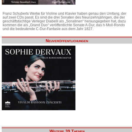
Franz Schuberts Werke für Violine und Klavier haben genau den Umfang, der
auf zwei CDs passt. Es sind die drei Sonaten des Neunzehnjährigen, die der
geschäftstüchtige Verleger Diabelli als „Sonatinen“ herausgegeben hat, dazu
kommen die als „Grand Duo“ veröffentlichte Sonate A-Dur, das h-Moll-Rondo
und die bedeutende C-Dur-Fantasie aus dem Jahr 1827.
Neuveröffentlichungen
Weitere 39 Themen