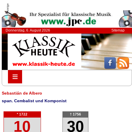
Anzeige
Donnerstag, 6. August 2026
Sitemap
≡
≡
Sebastián de Albero
span. Cembalist und Komponist
* 1722
† 1756
10
30