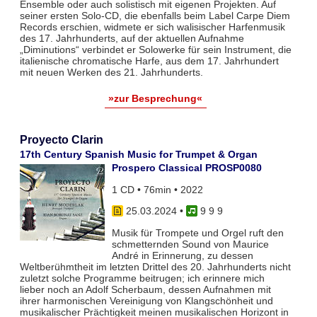
Ensemble oder auch solistisch mit eigenen Projekten. Auf
seiner ersten Solo-CD, die ebenfalls beim Label Carpe Diem
Records erschien, widmete er sich walisischer Harfenmusik
des 17. Jahrhunderts, auf der aktuellen Aufnahme
„Diminutions“ verbindet er Solowerke für sein Instrument, die
italienische chromatische Harfe, aus dem 17. Jahrhundert
mit neuen Werken des 21. Jahrhunderts.
»zur Besprechung«
Proyecto Clarin
17th Century Spanish Music for Trumpet & Organ
Prospero Classical PROSP0080
1 CD • 76min • 2022
25.03.2024
•
9 9 9
Musik für Trompete und Orgel ruft den
schmetternden Sound von Maurice
André in Erinnerung, zu dessen
Weltberühmtheit im letzten Drittel des 20. Jahrhunderts nicht
zuletzt solche Programme beitrugen; ich erinnere mich
lieber noch an Adolf Scherbaum, dessen Aufnahmen mit
ihrer harmonischen Vereinigung von Klangschönheit und
musikalischer Prächtigkeit meinen musikalischen Horizont in