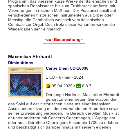
Programm, das vierzehn kurze Werke der italienischen und
spanischen Renaissance bis zum Frühbarock umfasst, mit
Verzierungen in reichem Maß aus. Der Posaunist spielt auf
verschiedenen historischen Instrumenten aus Silber oder
Messing, die Cembalistin wechselt vom italienischen
Cembalo zur Orgel. Doch trotz dieser Varianten wirken die
Wiedergaben sehr einheitlich.
»zur Besprechung«
Maximilian Ehrhardt
Diminuitions
Carpe Diem CD-16338
1 CD • 67min • 2024
05.04.2025
•
8 8 7
Der junge Harfenist Maximilian Ehrhardt
gehört zu einer neuen Generation, die
das Spiel auf der historischen Harfe mit einer intensiven
Auseinandersetzung mit dem vorhandenen Repertoire sowie
seiner Erweiterung verbinden. Im Bereich der Alten Musik ist
er unter anderem mit Concerto Copenhagen, L’Arpeggiata
oder auch Dorothee Oberlingers Ensemble 1700 zu erleben
und beschäftigt sich darüber hinaus mit seinem eigenen