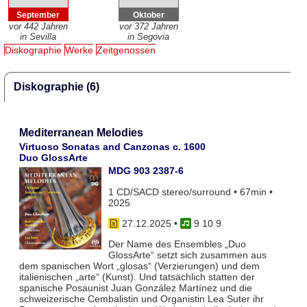
September
Oktober
vor 442 Jahren
vor 372 Jahren
in Sevilla
in Segovia
Diskographie
Werke
Zeitgenossen
Diskographie (6)
Mediterranean Melodies
Virtuoso Sonatas and Canzonas c. 1600
Duo GlossArte
MDG 903 2387-6
1 CD/SACD stereo/surround • 67min •
2025
27.12.2025
•
9 10 9
Der Name des Ensembles „Duo
GlossArte“ setzt sich zusammen aus
dem spanischen Wort „glosas“ (Verzierungen) und dem
italienischen „arte“ (Kunst). Und tatsächlich statten der
spanische Posaunist Juan González Martínez und die
schweizerische Cembalistin und Organistin Lea Suter ihr