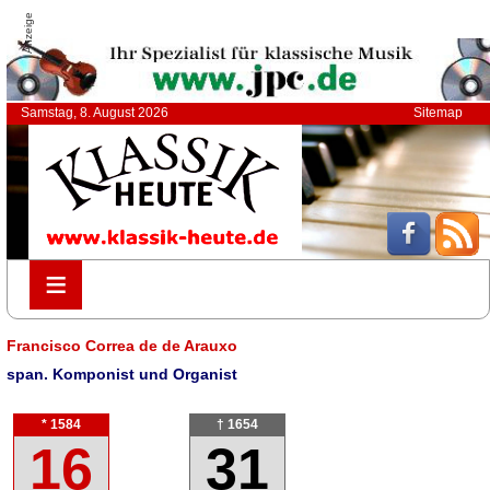
Anzeige
Samstag, 8. August 2026
Sitemap
≡
≡
Francisco Correa de de Arauxo
span. Komponist und Organist
* 1584
† 1654
16
31