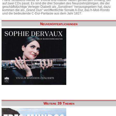
auf zwei CDs passt. Es sind die drei Sonaten des Neunzehnjährigen, die der
geschäftstüchtige Verleger Diabelli als „Sonatinen“ herausgegeben hat, dazu
kommen die als „Grand Duo“ veröffentlichte Sonate A-Dur, das h-Moll-Rondo
und die bedeutende C-Dur-Fantasie aus dem Jahr 1827.
Neuveröffentlichungen
Weitere 39 Themen