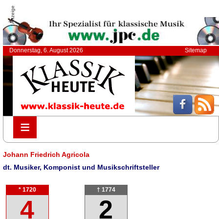
Anzeige
Donnerstag, 6. August 2026
Sitemap
≡
≡
Johann Friedrich Agricola
dt. Musiker, Komponist und Musikschriftsteller
* 1720
† 1774
4
2