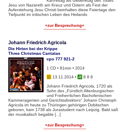
Karfreitag als Gedenktag des Todes
Jesu von Nazareth am Kreuz und Ostern als Fest der
Auferstehung Jesu Christi beinhalten diese Feiertage den
Tiefpunkt im irdischen Leben des Heilands
»zur Besprechung«
Johann Friedrich Agricola
Die Hirten bei der Krippe
Three Christmas Cantatas
cpo 777 921-2
1 CD • 81min • 2014
13.11.2014
•
8 8 8
Johann Friedrich Agricola, 1720 als
Sohn des „Fürstlich Altenburgischen
und Freiherrlichen Bachofenischen
Kammeragenten und Gerichtsdirektors“ Johann Christoph
Agricola im heute zu Thüringen gehörigen Dobitschen
geboren, kam 1738 als Jurastudent nach Leipzig. Bald saß
der musikalisch begabte [...]
»zur Besprechung«