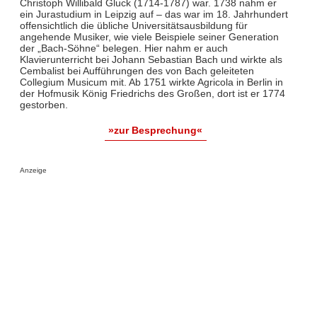
Christoph Willibald Gluck (1714-1787) war. 1738 nahm er
ein Jurastudium in Leipzig auf – das war im 18. Jahrhundert
offensichtlich die übliche Universitätsausbildung für
angehende Musiker, wie viele Beispiele seiner Generation
der „Bach-Söhne“ belegen. Hier nahm er auch
Klavierunterricht bei Johann Sebastian Bach und wirkte als
Cembalist bei Aufführungen des von Bach geleiteten
Collegium Musicum mit. Ab 1751 wirkte Agricola in Berlin in
der Hofmusik König Friedrichs des Großen, dort ist er 1774
gestorben.
»zur Besprechung«
Anzeige