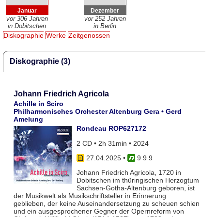
Januar
Dezember
vor 306 Jahren
vor 252 Jahren
in Dobitschen
in Berlin
Diskographie
Werke
Zeitgenossen
Diskographie (3)
Johann Friedrich Agricola
Achille in Sciro
Philharmonisches Orchester Altenburg Gera • Gerd
Amelung
Rondeau ROP627172
2 CD • 2h 31min • 2024
27.04.2025
•
9 9 9
Johann Friedrich Agricola, 1720 in
Dobitschen im thüringischen Herzogtum
Sachsen-Gotha-Altenburg geboren, ist
der Musikwelt als Musikschriftsteller in Erinnerung
geblieben, der keine Auseinandersetzung zu scheuen schien
und ein ausgesprochener Gegner der Opernreform von