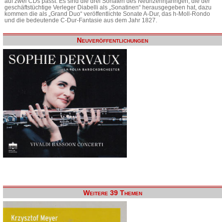
auf zwei CDs passt. Es sind die drei Sonaten des Neunzehnjährigen, die der
geschäftstüchtige Verleger Diabelli als „Sonatinen“ herausgegeben hat, dazu
kommen die als „Grand Duo“ veröffentlichte Sonate A-Dur, das h-Moll-Rondo
und die bedeutende C-Dur-Fantasie aus dem Jahr 1827.
Neuveröffentlichungen
Weitere 39 Themen