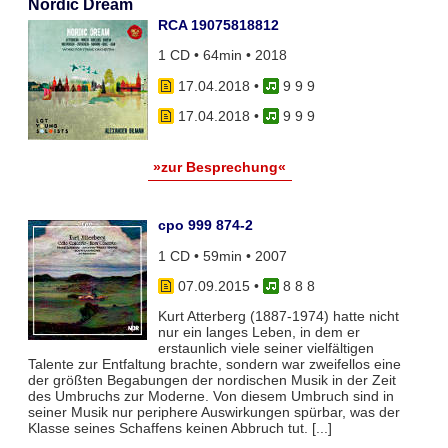
Nordic Dream
RCA 19075818812
1 CD • 64min • 2018
17.04.2018
•
9 9 9
17.04.2018
•
9 9 9
»zur Besprechung«
cpo 999 874-2
1 CD • 59min • 2007
07.09.2015
•
8 8 8
Kurt Atterberg (1887-1974) hatte nicht
nur ein langes Leben, in dem er
erstaunlich viele seiner vielfältigen
Talente zur Entfaltung brachte, sondern war zweifellos eine
der größten Begabungen der nordischen Musik in der Zeit
des Umbruchs zur Moderne. Von diesem Umbruch sind in
seiner Musik nur periphere Auswirkungen spürbar, was der
Klasse seines Schaffens keinen Abbruch tut. [...]