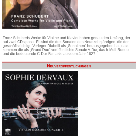
Franz Schuberts Werke für Violine und Klavier haben genau den Umfang, der
auf zwei CDs passt. Es sind die drei Sonaten des Neunzehnjährigen, die der
geschäftstüchtige Verleger Diabelli als „Sonatinen“ herausgegeben hat, dazu
kommen die als „Grand Duo“ veröffentlichte Sonate A-Dur, das h-Moll-Rondo
und die bedeutende C-Dur-Fantasie aus dem Jahr 1827.
Neuveröffentlichungen