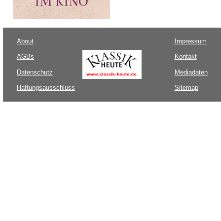
About
Impressum
AGBs
Kontakt
Datenschutz
Mediadaten
Haftungsausschluss
Sitemap