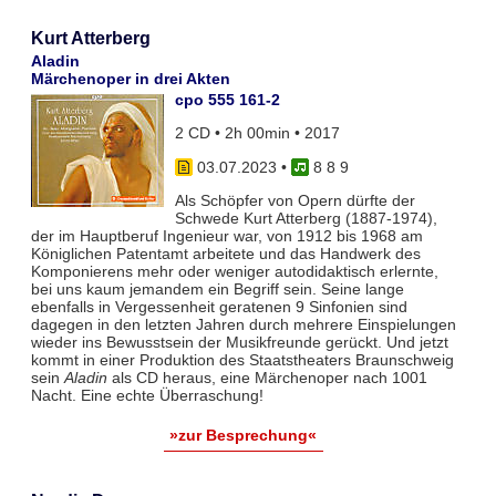
Kurt Atterberg
Aladin
Märchenoper in drei Akten
cpo 555 161-2
2 CD • 2h 00min • 2017
03.07.2023
•
8 8 9
Als Schöpfer von Opern dürfte der
Schwede Kurt Atterberg (1887-1974),
der im Hauptberuf Ingenieur war, von 1912 bis 1968 am
Königlichen Patentamt arbeitete und das Handwerk des
Komponierens mehr oder weniger autodidaktisch erlernte,
bei uns kaum jemandem ein Begriff sein. Seine lange
ebenfalls in Vergessenheit geratenen 9 Sinfonien sind
dagegen in den letzten Jahren durch mehrere Einspielungen
wieder ins Bewusstsein der Musikfreunde gerückt. Und jetzt
kommt in einer Produktion des Staatstheaters Braunschweig
sein
Aladin
als CD heraus, eine Märchenoper nach 1001
Nacht. Eine echte Überraschung!
»zur Besprechung«