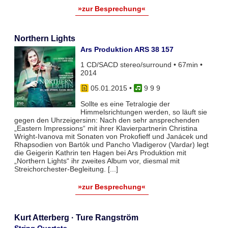
»zur Besprechung«
Northern Lights
Ars Produktion ARS 38 157
1 CD/SACD stereo/surround • 67min •
2014
05.01.2015
•
9 9 9
Sollte es eine Tetralogie der
Himmelsrichtungen werden, so läuft sie
gegen den Uhrzeigersinn: Nach den sehr ansprechenden
„Eastern Impressions“ mit ihrer Klavierpartnerin Christina
Wright-Ivanova mit Sonaten von Prokofieff und Janácek und
Rhapsodien von Bartók und Pancho Vladigerov (Vardar) legt
die Geigerin Kathrin ten Hagen bei Ars Produktion mit
„Northern Lights“ ihr zweites Album vor, diesmal mit
Streichorchester-Begleitung. [...]
»zur Besprechung«
Kurt Atterberg · Ture Rangström
String Quartets