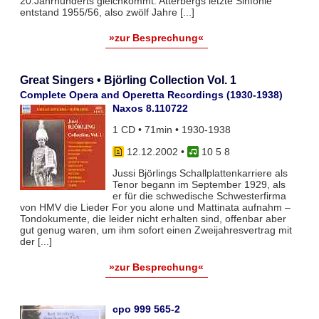
20.Jahrhunderts gleichkommt. Atterbergs letzte Sinfonie
entstand 1955/56, also zwölf Jahre [...]
»zur Besprechung«
Great Singers • Björling Collection Vol. 1
Complete Opera and Operetta Recordings (1930-1938)
Naxos 8.110722
1 CD • 71min • 1930-1938
12.12.2002
•
10 5 8
Jussi Björlings Schallplattenkarriere als
Tenor begann im September 1929, als
er für die schwedische Schwesterfirma
von HMV die Lieder For you alone und Mattinata aufnahm –
Tondokumente, die leider nicht erhalten sind, offenbar aber
gut genug waren, um ihm sofort einen Zweijahresvertrag mit
der [...]
»zur Besprechung«
cpo 999 565-2