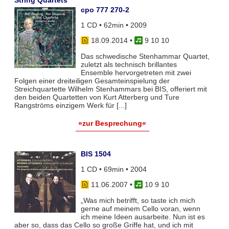
cpo 777 270-2
1 CD • 62min • 2009
18.09.2014
•
9 10 10
Das schwedische Stenhammar Quartet,
zuletzt als technisch brillantes
Ensemble hervorgetreten mit zwei
Folgen einer dreiteiligen Gesamteinspielung der
Streichquartette Wilhelm Stenhammars bei BIS, offeriert mit
den beiden Quartetten von Kurt Atterberg und Ture
Rangströms einzigem Werk für [...]
»zur Besprechung«
BIS 1504
1 CD • 69min • 2004
11.06.2007
•
10 9 10
„Was mich betrifft, so taste ich mich
gerne auf meinem Cello voran, wenn
ich meine Ideen ausarbeite. Nun ist es
aber so, dass das Cello so große Griffe hat, und ich mit