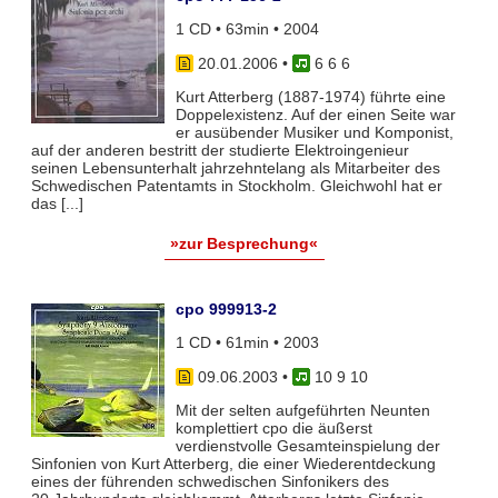
1 CD • 63min • 2004
20.01.2006
•
6 6 6
Kurt Atterberg (1887-1974) führte eine
Doppelexistenz. Auf der einen Seite war
er ausübender Musiker und Komponist,
auf der anderen bestritt der studierte Elektroingenieur
seinen Lebensunterhalt jahrzehntelang als Mitarbeiter des
Schwedischen Patentamts in Stockholm. Gleichwohl hat er
das [...]
»zur Besprechung«
cpo 999913-2
1 CD • 61min • 2003
09.06.2003
•
10 9 10
Mit der selten aufgeführten Neunten
komplettiert cpo die äußerst
verdienstvolle Gesamteinspielung der
Sinfonien von Kurt Atterberg, die einer Wiederentdeckung
eines der führenden schwedischen Sinfonikers des