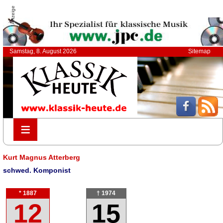
Anzeige
Samstag, 8. August 2026
Sitemap
≡
≡
Kurt Magnus Atterberg
schwed. Komponist
* 1887
† 1974
12
15