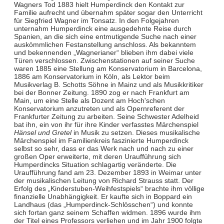
Wagners Tod 1883 hielt Humperdinck den Kontakt zur
Familie aufrecht und übernahm später sogar den Unterricht
für Siegfried Wagner im Tonsatz. In den Folgejahren
unternahm Humperdinck eine ausgedehnte Reise durch
Spanien, an die sich eine entmutigende Suche nach einer
auskömmlichen Festanstellung anschloss. Als bekanntem
und bekennenden „Wagnerianer“ blieben ihm dabei viele
Türen verschlossen. Zwischenstationen auf seiner Suche
waren 1885 eine Stellung am Konservatorium in Barcelona,
1886 am Konservatorium in Köln, als Lektor beim
Musikverlag B. Schotts Söhne in Mainz und als Musikkritiker
bei der Bonner Zeitung. 1890 zog er nach Frankfurt am
Main, um eine Stelle als Dozent am Hoch'schen
Konservatorium anzutreten und als Opernreferent der
Frankfurter Zeitung zu arbeiten. Seine Schwester Adelheid
bat ihn, ein von ihr für ihre Kinder verfasstes Märchenspiel
Hänsel und Gretel
in Musik zu setzen. Dieses musikalische
Märchenspiel im Familienkreis faszinierte Humperdinck
selbst so sehr, dass er das Werk nach und nach zu einer
großen Oper erweiterte, mit deren Uraufführung sich
Humperdincks Situation schlagartig veränderte. Die
Uraufführung fand am 23. Dezember 1893 in Weimar unter
der musikalischen Leitung von Richard Strauss statt. Der
Erfolg des „Kinderstuben-Weihfestspiels“ brachte ihm völlige
finanzielle Unabhängigkeit. Er kaufte sich in Boppard ein
Landhaus (das „Humperdinck-Schlösschen“) und konnte
sich fortan ganz seinem Schaffen widmen. 1896 wurde ihm
der Titel eines Professors verliehen und im Jahr 1900 folgte