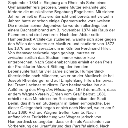
September 1854 in Siegburg am Rhein als Sohn eines
Gymansiallehrers geboren. Seine Mutter erkannte und
förderte die musikalische Begabung Engelberts. Mit sieben
Jahren erhielt er Klavierunterricht und bereits mit vierzehn
Jahren hatte er schon einige Operversuche vorzuweisen.
Die meisten seiner Jugendwerke wurden allerdings bei
einem Dachstuhlbrand am 3. November 1874 ein Raub der
Flammen und sind verloren. Nach dem Abitur sollte
Humperdinck Architektur studieren, wandte sich aber gegen
den Willen des Vaters der Musik zu und studierte von 1872
bis 1876 am Konservatorium in Köln bei Ferdinand Hiller.
Von Atemwegserkrankungen geplagt, musste er
zwischenzeitlich das Studium immer wieder kurz
unterbrechen. Nach Studienabschluss erhielt er den Preis
der Frankfurter Mozart-Stiftung, der ihm den
Lebensunterhalt für vier Jahre sicherte. Humperdinck
übersiedelte nach München, wo er an der Musikschule bei
Joseph Rheinberger und auf Empfehlung Hillers hin privat
bei Franz Lachner studierte. Dort beeindruckte ihn die
Aufführung des
Ring des Nibelungen
1878 dermaßen, dass
er dem Wagner-Verein „Orden vom Gral“ beitrat. 1881
erhielt er das Mendelssohn-Reisestipendium der Stadt
Berlin, das ihm ein Studienjahr in Italien ermöglichte. Bei
dieser Gelegenheit begab er sich nach Neapel, wo er am 9.
März 1880 Richard Wagner treffen konnte. Nach
anfänglicher Zurückhaltung war Wagner jedoch von
Humperdinck so angetan, dass er ihn als Assistenten zur
Vorbereitung der Uraufführung des
Parsifal
einlud. Nach