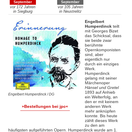
September
September
vor 172 Jahren
vor 105 Jahren
in Siegburg
in Neustrelitz
Engelbert
Humperdinck
teilt
mit Georges Bizet
das Schicksal, dass
sie beide zwar
berühmte
Opernkomponisten
sind, aber
eigentlich nur
durch ein einziges
Werk.
Humperdinck
gelang mit seiner
Märchenoper
Hänsel und Gretel
1893 auf Anhieb
Engelbert Humperdinck / DG
ein Welterfolg, an
den er mit keinem
anderen Werk
»Bestellungen bei jpc«
mehr anknüpfen
konnte. Bis heute
zählt dieses Werk
zu den am
häufigsten aufgeführten Opern. Humperdinck wurde am 1.