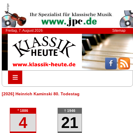
Anzeige
Freitag, 7. August 2026
Sitemap
≡
≡
[2026] Heinrich Kaminski 80. Todestag
* 1886
† 1946
4
21