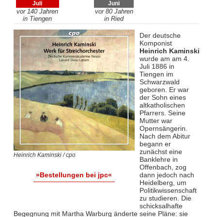
Juli
Juni
vor 140 Jahren
vor 80 Jahren
in Tiengen
in Ried
Der deutsche
Komponist
Heinrich Kaminski
wurde am am 4.
Juli 1886 in
Tiengen im
Schwarzwald
geboren. Er war
der Sohn eines
altkatholischen
Pfarrers. Seine
Mutter war
Opernsängerin.
Nach dem Abitur
begann er
zunächst eine
Heinrich Kaminski / cpo
Banklehre in
Offenbach, zog
dann jedoch nach
»Bestellungen bei jpc«
Heidelberg, um
Politikwissenschaft
zu studieren. Die
schicksalhafte
Begegnung mit Martha Warburg änderte seine Pläne: sie