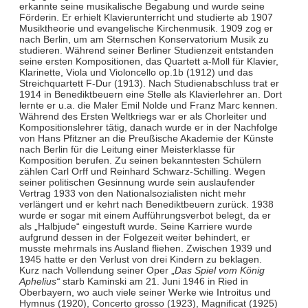
erkannte seine musikalische Begabung und wurde seine
Förderin. Er erhielt Klavierunterricht und studierte ab 1907
Musiktheorie und evangelische Kirchenmusik. 1909 zog er
nach Berlin, um am Sternschen Konservatorium Musik zu
studieren. Während seiner Berliner Studienzeit entstanden
seine ersten Kompositionen, das Quartett a-Moll für Klavier,
Klarinette, Viola und Violoncello op.1b (1912) und das
Streichquartett F-Dur (1913). Nach Studienabschluss trat er
1914 in Benediktbeuern eine Stelle als Klavierlehrer an. Dort
lernte er u.a. die Maler Emil Nolde und Franz Marc kennen.
Während des Ersten Weltkriegs war er als Chorleiter und
Kompositionslehrer tätig, danach wurde er in der Nachfolge
von Hans Pfitzner an die Preußische Akademie der Künste
nach Berlin für die Leitung einer Meisterklasse für
Komposition berufen. Zu seinen bekanntesten Schülern
zählen Carl Orff und Reinhard Schwarz-Schilling. Wegen
seiner politischen Gesinnung wurde sein auslaufender
Vertrag 1933 von den Nationalsozialisten nicht mehr
verlängert und er kehrt nach Benediktbeuern zurück. 1938
wurde er sogar mit einem Aufführungsverbot belegt, da er
als „Halbjude“ eingestuft wurde. Seine Karriere wurde
aufgrund dessen in der Folgezeit weiter behindert, er
musste mehrmals ins Ausland fliehen. Zwischen 1939 und
1945 hatte er den Verlust von drei Kindern zu beklagen.
Kurz nach Vollendung seiner Oper „
Das Spiel vom König
Aphelius“
starb Kaminski am 21. Juni 1946 in Ried in
Oberbayern, wo auch viele seiner Werke wie Introitus und
Hymnus (1920), Concerto grosso (1923), Magnificat (1925)