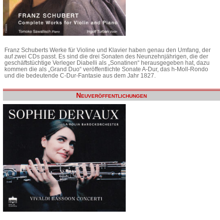
Franz Schuberts Werke für Violine und Klavier haben genau den Umfang, der
auf zwei CDs passt. Es sind die drei Sonaten des Neunzehnjährigen, die der
geschäftstüchtige Verleger Diabelli als „Sonatinen“ herausgegeben hat, dazu
kommen die als „Grand Duo“ veröffentlichte Sonate A-Dur, das h-Moll-Rondo
und die bedeutende C-Dur-Fantasie aus dem Jahr 1827.
Neuveröffentlichungen