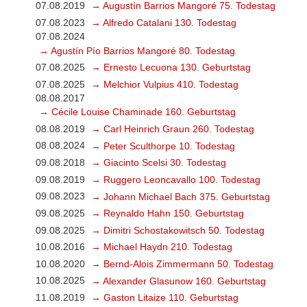
07.08.2019
→ Augustín Barrios Mangoré 75. Todestag
07.08.2023
→ Alfredo Catalani 130. Todestag
07.08.2024
→ Agustín Pío Barrios Mangoré 80. Todestag
07.08.2025
→ Ernesto Lecuona 130. Geburtstag
07.08.2025
→ Melchior Vulpius 410. Todestag
08.08.2017
→ Cécile Louise Chaminade 160. Geburtstag
08.08.2019
→ Carl Heinrich Graun 260. Todestag
08.08.2024
→ Peter Sculthorpe 10. Todestag
09.08.2018
→ Giacinto Scelsi 30. Todestag
09.08.2019
→ Ruggero Leoncavallo 100. Todestag
09.08.2023
→ Johann Michael Bach 375. Geburtstag
09.08.2025
→ Reynaldo Hahn 150. Geburtstag
09.08.2025
→ Dimitri Schostakowitsch 50. Todestag
10.08.2016
→ Michael Haydn 210. Todestag
10.08.2020
→ Bernd-Alois Zimmermann 50. Todestag
10.08.2025
→ Alexander Glasunow 160. Geburtstag
11.08.2019
→ Gaston Litaize 110. Geburtstag