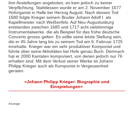
ihm Anstellungen angeboten, es kam jedoch zu keiner
Verpflichtung. Stattdessen wurde er am 2. November 1677
Hoforganist in Halle bei Herzog August. Nach dessen Tod
1680 folgte Krieger seinem Bruder Johann Adolf I. als
Kapellmeister nach Weißenfels. Auf Neu-Augustusburg
entstanden zwischen 1685 und 1717 acht vielstimmige
Instrumentalwerke, die als Beispiel für das frühe deutsche
Concerto grosso gelten. Es sollte seine letzte Stellung sein,
die er 45 Jahre lang bis zu seinem Tod am 6. Februar 1725
innehatte. Krieger war ein sehr produktiver Komponist und
führte über seine Aktivitäten bei Hofe genau Buch. Demnach
hat er 2000 Kantaten komponiert, von denen jedoch nur 76
erhalten sind. Mit dem Verlust seiner Werke ist Johann
Philipp Krieger auch als Komponist in Vergessenheit
geraten.
»Johann Philipp Krieger: Biographie und
Einspielungen«
Anzeige