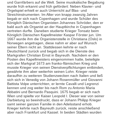
und Garnfärbers auf die Welt. Seine musikalische Begabung
wurde früh erkannt und früh gefördert: Neben Klavier- und
Orgelspiel erhielt er auch Unterricht auf Blas- und
Streichinstrumenten. Im Alter von knapp zwanzig Jahren
begab er sich nach Copenhagen und wurde Schüler des
Königlich Dänischen Organisten Johannes Schröder, den er
bald auch als Organist an der Hauptkirche in Copenhagen
vertreten durfte. Daneben studierte Krieger Tonsatz beim
Königlich Dänischen Kapellmeister Kaspar Förster jun. Um
1667 wurde ihm die Organistenstelle in Christiana (Oslo) in
Norwegen angetragen, diese nahm er aber auf Wunsch
seiner Eltern nicht an. Stattdessen kehrte er nach
Deutschland zurück und begab sich in die Dienste des
Markgrafen Christian Ernst in Bayreuth. Nachdem er den
Posten des Kapellmeisters eingenommen hatte, beteiligte
sich der Markgraf 1673 am franko-flämischen Krieg und
musste Krieger von seinen Dienstverpflichtungen entbinden,
gewährte ihm aber weiterhin seinen Lohn. Krieger reiste
daraufhin zu weiteren Studienzwecken nach Italien und ließ
sich sich in Venedig von Johann Rosenmüller und Giovanni
Battista Volpe unterrichten, er lernte Cavalli und Legrenzi
kennen und zog weiter bis nach Rom zu Antonio Maria
Abbatini und Bernardo Pasquini. 1675 begab er sich nach
Wien und spielte vor Kaiser Leopold I. Dieser war von seiner
Darbietung so beeindruckt, dass er Johann Philipp Krieger
samt seiner ganzen Familie in den Adelsstand erhob.
Krieger kehrte nach Bayreuth zurück, reiste anschließend
aber nach Frankfurt und Kassel. In beiden Städten wurden