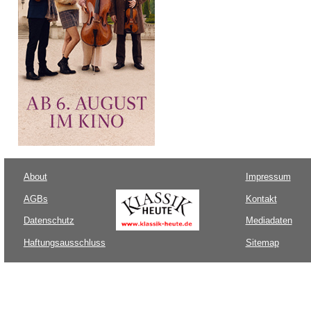
About
Impressum
AGBs
Kontakt
Datenschutz
Mediadaten
Haftungsausschluss
Sitemap