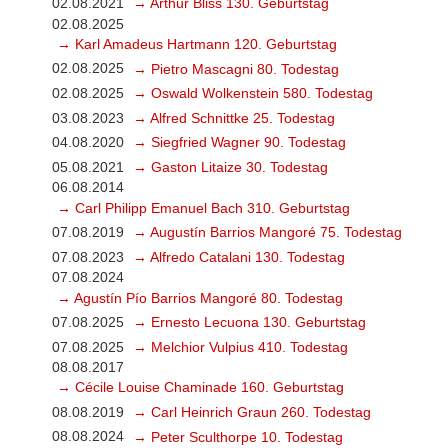
02.08.2021
→ Arthur Bliss 130. Geburtstag
02.08.2025
→ Karl Amadeus Hartmann 120. Geburtstag
02.08.2025
→ Pietro Mascagni 80. Todestag
02.08.2025
→ Oswald Wolkenstein 580. Todestag
03.08.2023
→ Alfred Schnittke 25. Todestag
04.08.2020
→ Siegfried Wagner 90. Todestag
05.08.2021
→ Gaston Litaize 30. Todestag
06.08.2014
→ Carl Philipp Emanuel Bach 310. Geburtstag
07.08.2019
→ Augustín Barrios Mangoré 75. Todestag
07.08.2023
→ Alfredo Catalani 130. Todestag
07.08.2024
→ Agustín Pío Barrios Mangoré 80. Todestag
07.08.2025
→ Ernesto Lecuona 130. Geburtstag
07.08.2025
→ Melchior Vulpius 410. Todestag
08.08.2017
→ Cécile Louise Chaminade 160. Geburtstag
08.08.2019
→ Carl Heinrich Graun 260. Todestag
08.08.2024
→ Peter Sculthorpe 10. Todestag