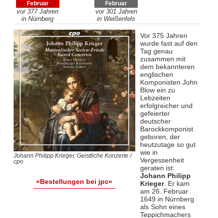
Februar
Februar
vor 377 Jahren
vor 301 Jahren
in Nürnberg
in Weißenfels
Vor 375 Jahren
wurde fast auf den
Tag genau
zusammen mit
dem bekannteren
englischen
Komponisten John
Blow ein zu
Lebzeiten
erfolgreicher und
gefeierter
deutscher
Barockkomponist
geboren, der
heutzutage so gut
wie in
Johann Philipp Krieger, Geistliche Konzerte /
Vergessenheit
cpo
geraten ist:
Johann Philipp
»Bestellungen bei jpc«
Krieger
. Er kam
am 26. Februar
1649 in Nürnberg
als Sohn eines
Teppichmachers