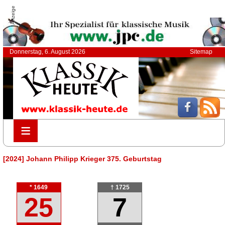
Anzeige
Donnerstag, 6. August 2026
Sitemap
≡
≡
[2024] Johann Philipp Krieger 375. Geburtstag
* 1649
† 1725
25
7