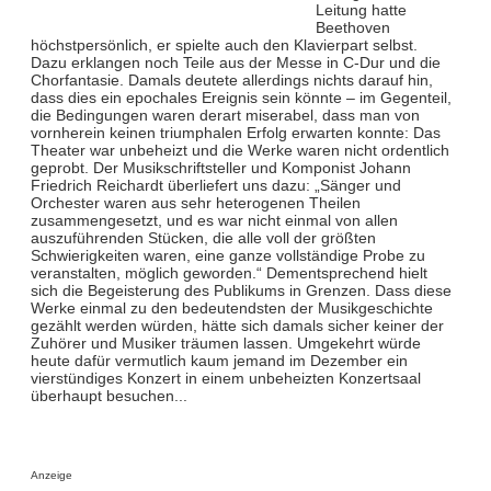
Leitung hatte
Beethoven
höchstpersönlich, er spielte auch den Klavierpart selbst.
Dazu erklangen noch Teile aus der Messe in C-Dur und die
Chorfantasie. Damals deutete allerdings nichts darauf hin,
dass dies ein epochales Ereignis sein könnte – im Gegenteil,
die Bedingungen waren derart miserabel, dass man von
vornherein keinen triumphalen Erfolg erwarten konnte: Das
Theater war unbeheizt und die Werke waren nicht ordentlich
geprobt. Der Musikschriftsteller und Komponist Johann
Friedrich Reichardt überliefert uns dazu: „Sänger und
Orchester waren aus sehr heterogenen Theilen
zusammengesetzt, und es war nicht einmal von allen
auszuführenden Stücken, die alle voll der größten
Schwierigkeiten waren, eine ganze vollständige Probe zu
veranstalten, möglich geworden.“ Dementsprechend hielt
sich die Begeisterung des Publikums in Grenzen. Dass diese
Werke einmal zu den bedeutendsten der Musikgeschichte
gezählt werden würden, hätte sich damals sicher keiner der
Zuhörer und Musiker träumen lassen. Umgekehrt würde
heute dafür vermutlich kaum jemand im Dezember ein
vierstündiges Konzert in einem unbeheizten Konzertsaal
überhaupt besuchen...
Anzeige