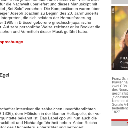
ür die Nachwelt überliefert und dieses Manuskript mit
itel „Sei Solo“ versehen. Die Kompositionen waren über
 Geiger Joseph Joachim zu Beginn des 20. Jahrhunderts
 Interpreten, die sich seitdem der Herausforderung
 der 1985 in Brüssel geborene griechisch-japanische
bt. Auf sehr persönliche Weise zeichnet er im Booklet die
stehen und Vermitteln dieser Musik geführt habe.
esprechung«
Egel
Franz Sch
Klavier h
zwei CDs 
des Neunz
geschäftst
„Sonatine
kommen di
Sonate A-
bedeutend
chaftler intensiver die zahlreichen unveröffentlichten
1827.
1836), dem Flötisten in der Bonner Hofkapelle, der vor
rquintette bekannt ist. Das Label cpo will nun auch die
ktheit und Nichtaufgeführtheit heben. Anton Reicha
r des Orchesters, unterrichtet und gefördert,