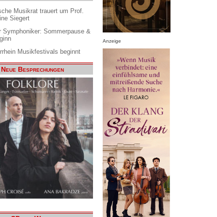
che Musikrat trauert um Prof.
ine Siegert
 Symphoniker: Sommerpause &
ginn
Anzeige
rrhein Musikfestivals beginnt
Neue Besprechungen