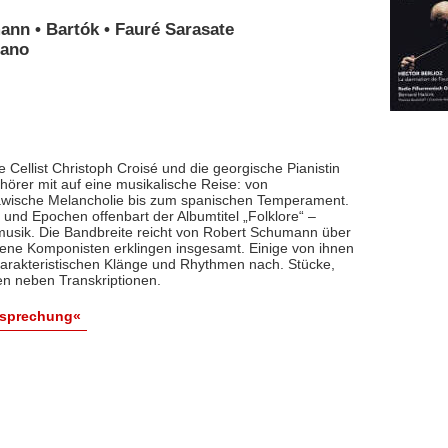
ann • Bartók • Fauré Sarasate
iano
 Cellist Christoph Croisé und die georgische Pianistin
rer mit auf eine musikalische Reise: von
lawische Melancholie bis zum spanischen Temperament.
und Epochen offenbart der Albumtitel „Folklore“ –
smusik. Die Bandbreite reicht von Robert Schumann über
dene Komponisten erklingen insgesamt. Einige von ihnen
arakteristischen Klänge und Rhythmen nach. Stücke,
en neben Transkriptionen.
esprechung«