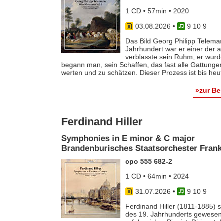
1 CD • 57min • 2020
03.08.2026
•
9 10 9
Das Bild Georg Philipp Telema
Jahrhundert war er einer der
verblasste sein Ruhm, er wurde
begann man, sein Schaffen, das fast alle Gattunge
werten und zu schätzen. Dieser Prozess ist bis he
»zur B
Ferdinand Hiller
Symphonies in E minor & C major
Brandenburisches Staatsorchester Frankf
cpo 555 682-2
1 CD • 64min • 2024
31.07.2026
•
9 10 9
Ferdinand Hiller (1811-1885) s
des 19. Jahrhunderts gewesen 