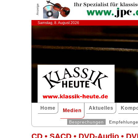
Anzeige
Samstag, 8. August 2026
Home
Aktuelles
Kompo
Medien
Besprechungen
Empfehlung
CD • SACD • DVD-Audio • DV