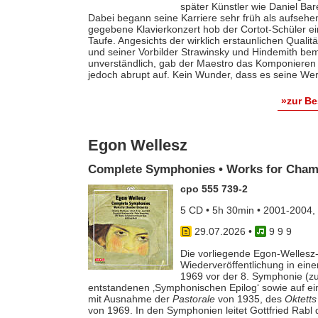
später Künstler wie Daniel Ba
Dabei begann seine Karriere sehr früh als aufsehe
gegebene Klavierkonzert hob der Cortot-Schüler e
Taufe. Angesichts der wirklich erstaunlichen Qualit
und seiner Vorbilder Strawinsky und Hindemith bem
unverständlich, gab der Maestro das Komponieren 
jedoch abrupt auf. Kein Wunder, dass es seine Werk
»zur B
Egon Wellesz
Complete Symphonies • Works for Cham
cpo 555 739-2
5 CD • 5h 30min • 2001-2004,
29.07.2026
•
9 9 9
Die vorliegende Egon-Wellesz-
Wiederveröffentlichung in ei
1969 vor der 8. Symphonie (zu
entstandenen ‚Symphonischen Epilog‘ sowie auf e
mit Ausnahme der
Pastorale
von 1935, des
Oktetts
von 1969. In den Symphonien leitet Gottfried Rab