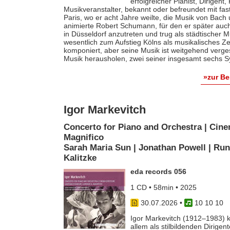
erfolgreicher Pianist, Dirigent
Musikveranstalter, bekannt oder befreundet mit fas
Paris, wo er acht Jahre weilte, die Musik von Bach
animierte Robert Schumann, für den er später auch 
in Düsseldorf anzutreten und trug als städtischer M
wesentlich zum Aufstieg Kölns als musikalisches Z
komponiert, aber seine Musik ist weitgehend verges
Musik herausholen, zwei seiner insgesamt sechs S
»zur B
Igor Markevitch
Concerto for Piano and Orchestra | Cine
Magnifico
Sarah Maria Sun | Jonathan Powell | Run
Kalitzke
eda records 056
1 CD • 58min • 2025
30.07.2026
•
10 10 10
Igor Markevitch (1912–1983) k
allem als stilbildenden Dirige