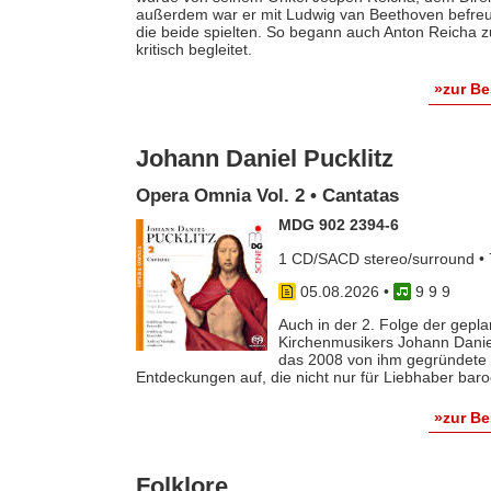
außerdem war er mit Ludwig van Beethoven befreun
die beide spielten. So begann auch Anton Reicha
kritisch begleitet.
»zur B
Johann Daniel Pucklitz
Opera Omnia Vol. 2 • Cantatas
MDG 902 2394-6
1 CD/SACD stereo/surround • 
05.08.2026
•
9 9 9
Auch in der 2. Folge der gep
Kirchenmusikers Johann Danie
das 2008 von ihm gegründete 
Entdeckungen auf, die nicht nur für Liebhaber baro
»zur B
Folklore