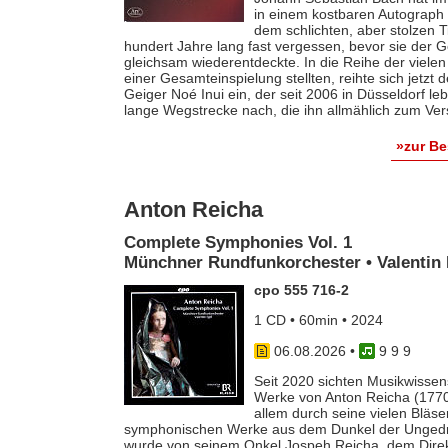
in einem kostbaren Autograph f
dem schlichten, aber stolzen T
hundert Jahre lang fast vergessen, bevor sie der
gleichsam wiederentdeckte. In die Reihe der vielen
einer Gesamteinspielung stellten, reihte sich jetzt
Geiger Noé Inui ein, der seit 2006 in Düsseldorf le
lange Wegstrecke nach, die ihn allmählich zum Ver
»zur B
Anton Reicha
Complete Symphonies Vol. 1
Münchner Rundfunkorchester • Valentin 
cpo 555 716-2
1 CD • 60min • 2024
06.08.2026
•
9 9 9
Seit 2020 sichten Musikwissens
Werke von Anton Reicha (1770-
allem durch seine vielen Bläse
symphonischen Werke aus dem Dunkel der Ungedruc
wurde von seinem Onkel Jospeh Reicha, dem Direkto