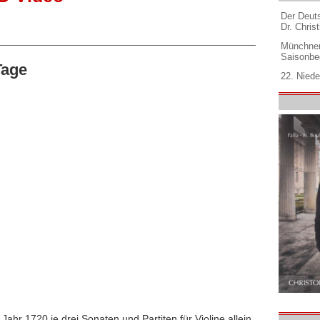
Der Deuts
Dr. Christ
Münchner
Saisonbe
Tage
22. Niede
ahr 1720 je drei Sonaten und Partiten für Violine allein