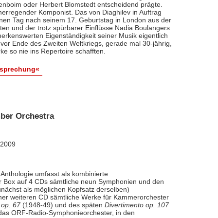
renboim oder Herbert Blomstedt entscheidend prägte.
nerregender Komponist. Das von Diaghilev in Auftrag
inen Tag nach seinem 17. Geburtstag in London aus der
äten und der trotz spürbarer Einflüsse Nadia Boulangers
erkenswerten Eigenständigkeit seiner Musik eigentlich
vor Ende des Zweiten Weltkriegs, gerade mal 30-jährig,
e so nie ins Repertoire schafften.
esprechung«
ber Orchestra
 2009
Anthologie umfasst als kombinierte
ner Box auf 4 CDs sämtliche neun Symphonien und den
nächst als möglichen Kopfsatz derselben)
iner weiteren CD sämtliche Werke für Kammerorchester
 op. 67
(1948-49) und des späten
Divertimento op. 107
l das ORF-Radio-Symphonieorchester, in den