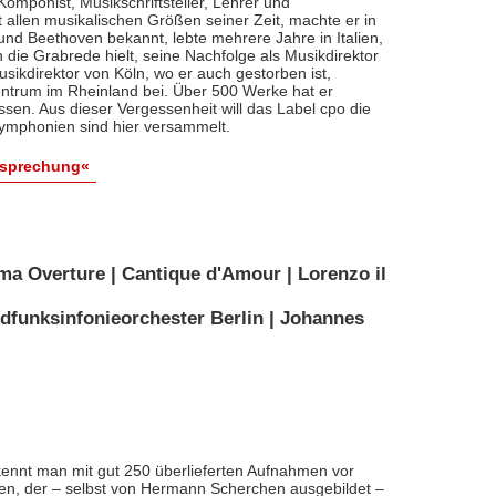
, Komponist, Musikschriftsteller, Lehrer und
t allen musikalischen Größen seiner Zeit, machte er in
 und Beethoven bekannt, lebte mehrere Jahre in Italien,
die Grabrede hielt, seine Nachfolge als Musikdirektor
usikdirektor von Köln, wo er auch gestorben ist,
entrum im Rheinland bei. Über 500 Werke hat er
sen. Aus dieser Vergessenheit will das Label cpo die
ymphonien sind hier versammelt.
esprechung«
ma Overture | Cantique d'Amour | Lorenzo il
dfunksinfonieorchester Berlin | Johannes
ennt man mit gut 250 überlieferten Aufnahmen vor
nten, der – selbst von Hermann Scherchen ausgebildet –