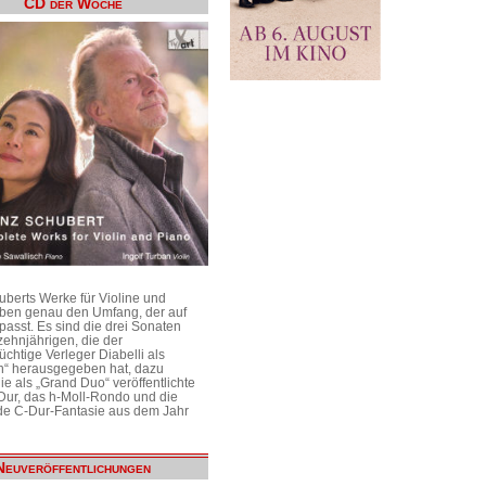
CD der Woche
uberts Werke für Violine und
aben genau den Umfang, der auf
passt. Es sind die drei Sonaten
ehnjährigen, die der
üchtige Verleger Diabelli als
n“ herausgegeben hat, dazu
e als „Grand Duo“ veröffentlichte
Dur, das h-Moll-Rondo und die
e C-Dur-Fantasie aus dem Jahr
Neuveröffentlichungen