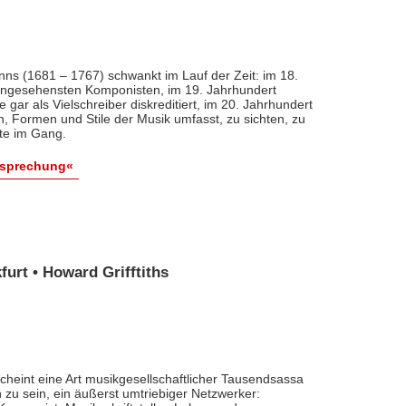
nns (1681 – 1767) schwankt im Lauf der Zeit: im 18.
 angesehensten Komponisten, im 19. Jahrhundert
 gar als Vielschreiber diskreditiert, im 20. Jahrhundert
n, Formen und Stile der Musik umfasst, zu sichten, zu
ute im Gang.
esprechung«
urt • Howard Grifftiths
cheint eine Art musikgesellschaftlicher Tausendsassa
zu sein, ein äußerst umtriebiger Netzwerker: