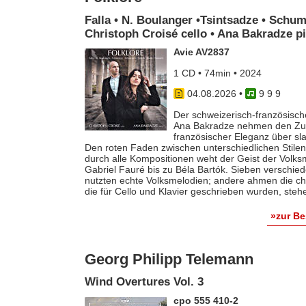
Falla • N. Boulanger •Tsintsadze • Schum
Christoph Croisé cello • Ana Bakradze p
Avie AV2837
1 CD • 74min • 2024
04.08.2026
•
9 9 9
Der schweizerisch-französische
Ana Bakradze nehmen den Zuhö
französischer Eleganz über s
Den roten Faden zwischen unterschiedlichen Stilen 
durch alle Kompositionen weht der Geist der Volk
Gabriel Fauré bis zu Béla Bartók. Sieben verschie
nutzten echte Volksmelodien; andere ahmen die ch
die für Cello und Klavier geschrieben wurden, steh
»zur B
Georg Philipp Telemann
Wind Overtures Vol. 3
cpo 555 410-2