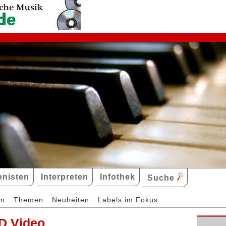
nisten
Interpreten
Infothek
Suche
en
Themen
Neuheiten
Labels im Fokus
D Video