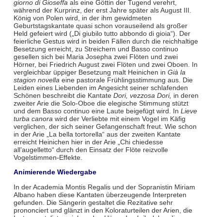
giorno di Gioseffa
als eine Göttin der Tugend verehrt,
während der Kurprinz, der erst Jahre später als August III.
König von Polen wird, in der ihm gewidmeten
Geburtstagskantate quasi schon vorauseilend als großer
Held gefeiert wird („Di giubilo tutto abbondo di gioia“). Der
feierliche Gestus wird in beiden Fällen durch die reichhaltige
Besetzung erreicht, zu Streichern und Basso continuo
gesellen sich bei Maria Josepha zwei Flöten und zwei
Hörner, bei Friedrich August zwei Flöten und zwei Oboen. In
vergleichbar üppiger Besetzung malt Heinichen in
Già la
stagion novella
eine pastorale Frühlingsstimmung aus. Die
Leiden eines Liebenden im Angesicht seiner schlafenden
Schönen beschreibt die Kantate
Dori, vezzosa Dori,
in deren
zweiter Arie die Solo-Oboe die elegische Stimmung stützt
und dem Basso continuo eine Laute beigefügt wird. In
Lieve
turba canora
wird der Verliebte mit einem Vogel im Käfig
verglichen, der sich seiner Gefangenschaft freut. Wie schon
in der Arie „La bella tortorella“ aus der zweiten Kantate
erreicht Heinichen hier in der Arie „Chi chiedesse
all’augelletto“ durch den Einsatz der Flöte reizvolle
Vogelstimmen-Effekte.
Animierende Wiedergabe
In der Academia Montis Regalis und der Sopranistin Miriam
Albano haben diese Kantaten überzeugende Interpreten
gefunden. Die Sängerin gestaltet die Rezitative sehr
prononciert und glänzt in den Koloraturteilen der Arien, die