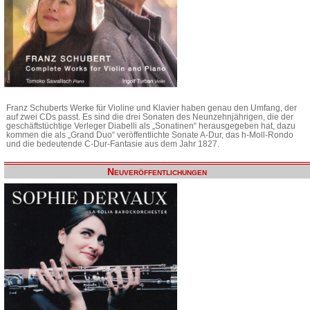
Franz Schuberts Werke für Violine und Klavier haben genau den Umfang, der
auf zwei CDs passt. Es sind die drei Sonaten des Neunzehnjährigen, die der
geschäftstüchtige Verleger Diabelli als „Sonatinen“ herausgegeben hat, dazu
kommen die als „Grand Duo“ veröffentlichte Sonate A-Dur, das h-Moll-Rondo
und die bedeutende C-Dur-Fantasie aus dem Jahr 1827.
Neuveröffentlichungen