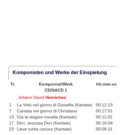
Komponisten und Werke der Einspielung
Tr.
Komponist/Werk
hh:mm:ss
CD/SACD 1
Johann David
Heinichen
1
La Virtù nel giorno di Gioseffa (Kantate)
00:12:23
7
Cantata nel giorno di Christiano
00:17:51
13
Già la stagion novella (Kantate)
00:11:02
17
Dori, vezzosa Dori (Kantate)
00:16:04
23
Lieve turba canora (Kantate)
00:08:31