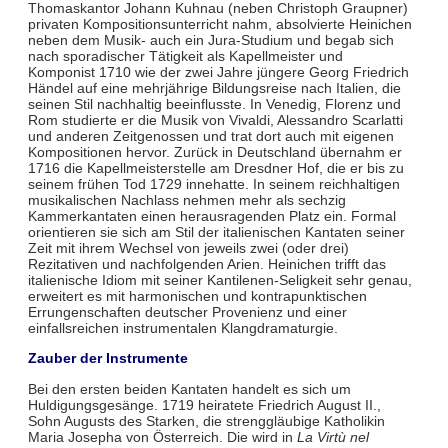
Thomaskantor Johann Kuhnau (neben Christoph Graupner)
privaten Kompositionsunterricht nahm, absolvierte Heinichen
neben dem Musik- auch ein Jura-Studium und begab sich
nach sporadischer Tätigkeit als Kapellmeister und
Komponist 1710 wie der zwei Jahre jüngere Georg Friedrich
Händel auf eine mehrjährige Bildungsreise nach Italien, die
seinen Stil nachhaltig beeinflusste. In Venedig, Florenz und
Rom studierte er die Musik von Vivaldi, Alessandro Scarlatti
und anderen Zeitgenossen und trat dort auch mit eigenen
Kompositionen hervor. Zurück in Deutschland übernahm er
1716 die Kapellmeisterstelle am Dresdner Hof, die er bis zu
seinem frühen Tod 1729 innehatte. In seinem reichhaltigen
musikalischen Nachlass nehmen mehr als sechzig
Kammerkantaten einen herausragenden Platz ein. Formal
orientieren sie sich am Stil der italienischen Kantaten seiner
Zeit mit ihrem Wechsel von jeweils zwei (oder drei)
Rezitativen und nachfolgenden Arien. Heinichen trifft das
italienische Idiom mit seiner Kantilenen-Seligkeit sehr genau,
erweitert es mit harmonischen und kontrapunktischen
Errungenschaften deutscher Provenienz und einer
einfallsreichen instrumentalen Klangdramaturgie.
Zauber der Instrumente
Bei den ersten beiden Kantaten handelt es sich um
Huldigungsgesänge. 1719 heiratete Friedrich August II.,
Sohn Augusts des Starken, die strenggläubige Katholikin
Maria Josepha von Österreich. Die wird in
La Virtù nel