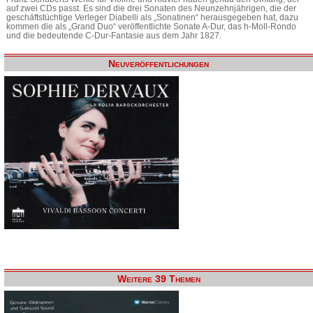
auf zwei CDs passt. Es sind die drei Sonaten des Neunzehnjährigen, die der
geschäftstüchtige Verleger Diabelli als „Sonatinen“ herausgegeben hat, dazu
kommen die als „Grand Duo“ veröffentlichte Sonate A-Dur, das h-Moll-Rondo
und die bedeutende C-Dur-Fantasie aus dem Jahr 1827.
Neuveröffentlichungen
Weitere 39 Themen