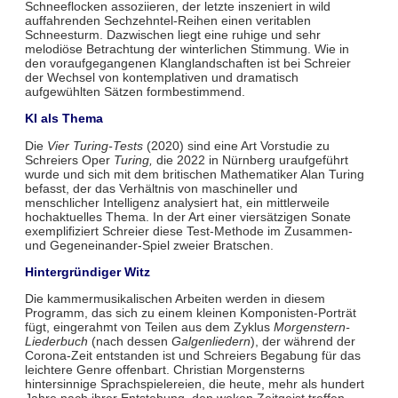
Schneeflocken assoziieren, der letzte inszeniert in wild
auffahrenden Sechzehntel-Reihen einen veritablen
Schneesturm. Dazwischen liegt eine ruhige und sehr
melodiöse Betrachtung der winterlichen Stimmung. Wie in
den voraufgegangenen Klanglandschaften ist bei Schreier
der Wechsel von kontemplativen und dramatisch
aufgewühlten Sätzen formbestimmend.
KI als Thema
Die
Vier Turing-Tests
(2020) sind eine Art Vorstudie zu
Schreiers Oper
Turing,
die 2022 in Nürnberg uraufgeführt
wurde und sich mit dem britischen Mathematiker Alan Turing
befasst, der das Verhältnis von maschineller und
menschlicher Intelligenz analysiert hat, ein mittlerweile
hochaktuelles Thema. In der Art einer viersätzigen Sonate
exemplifiziert Schreier diese Test-Methode im Zusammen-
und Gegeneinander-Spiel zweier Bratschen.
Hintergründiger Witz
Die kammermusikalischen Arbeiten werden in diesem
Programm, das sich zu einem kleinen Komponisten-Porträt
fügt, eingerahmt von Teilen aus dem Zyklus
Morgenstern-
Liederbuch
(nach dessen
Galgenliedern
), der während der
Corona-Zeit entstanden ist und Schreiers Begabung für das
leichtere Genre offenbart. Christian Morgensterns
hintersinnige Sprachspielereien, die heute, mehr als hundert