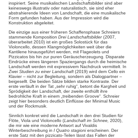
inspiriert. Seine musikalischen Landschaftsbilder sind aber
keineswegs illustrativ oder naturalistisch, sie sind eher
abstrahierende Ideen von Landschaft, die eine musikalische
Form gefunden haben. Aus der Impression wird die
Konstruktion abgeleitet.
Die einzige aus einer früheren Schaffensphase Schreiers
stammende Komposition
Drei Landschaftsbilder
(2007,
überarbeitet 2010) ist ein großes Solostück für das
Violoncello, dessen Klangmöglichkeiten weit über die
Kantilene hinausgeführt werden, mit Flageolets und
Pizzicatos bis hin zur puren Geräuscherzeugung. Disparate
Eindrücke eines längeren Spaziergangs durch die heimische
Landschaft werden mit expressivem Nachdruck vermittelt. In
Zwei Studien zu einer Landschaft
(2019) wird dem Cello ein
Klavier – nicht zur Begleitung, sondern als Dialogpartner –
beigesellt. Die beiden Sätze bilden starke Kontraste. Der
erste verläuft in der Tat „sehr ruhig“, betont die Kargheit und
Sprödigkeit der Landschaft, der zweite enthüllt ihre
bedrohliche Kraft in einem „treibenden Groove“. Schreier
zeigt hier besonders deutlich Einflüsse der Minimal Music
und der Rockmusik.
Sinnlich konkret wird die Landschaft in den drei Studien für
Flöte, Viola und Violoncello (
Landschaft im Schnee,
2020),
die mir wie eine moderne Antwort auf Vivaldis
Winterbeschreibung in
I Quatro stagioni
erscheinen. Der
erste Satz mit den pizzicato-Teilen lässt das Fallen der