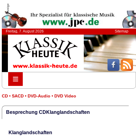
Anzeige
Freitag, 7. August 2026
Sitemap
≡
≡
CD • SACD • DVD-Audio • DVD Video
Besprechung CDKlanglandschaften
Klanglandschaften