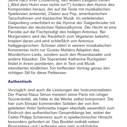
Jahre nach ihrer Entstehung, den woken Zeitgeist treffen
(„Wird dem Huhn man nichts tun?“) fordern den Humor des
Komponisten heraus, der auf die Texte mit musikalischen
Spielereien antwortet, Zitaten aus Pop, amerikanischen
Tanzrhythmen und klassischer Musik. Im einleitenden
Galgenberg
unterfüttert er die Hymne der Galgenbrüder mit
Elementen der deutschen Nationalhymne.
Der Hecht
ist eine
Parodie auf die Fischpredigt des heiligen Antonius. Bei
Morgenstern wird der Raubfisch zum Vegetarier bekehrt,
krepiert daran und wird schließlich von Antonius
heiliggesprochen. Schreier zitiert in seinem musikalischen
Kommentar nicht nur Gustav Mahlers Adaption des
Wunderhorn-Lieds, sondern auch den
Rosenkavalier
und
andere Klassiker. Die Sopranistin Katharina Ruckgaber
findet in ihrem pointierten, den in Text und Musik
intendierten kindlichen Ton treffenden Vortrag genau den
richtigen Stil für diese Petitessen.
Authentisch
Vorzüglich sind auch die Leistungen der Instrumentalisten.
Der Pianist Klaus Simon meistert seine Parts mit ruhiger
Souveränität, als hätte er die Werke selbst komponiert. Die
hier zum Einsatz kommenden Solisten der von ihm
geleiteten Holst Sinfonietta tragen ebenfalls wesentlich zum
Eindruck des authentischen Gesamtklangs bei, wobei der
Cellist Philipp Schiemenz auch in spieltechnischer Hinsicht
besonders gefordert ist. Das Booklet enthält neben
Biographien und Liedtexten eine sehr ausführliche