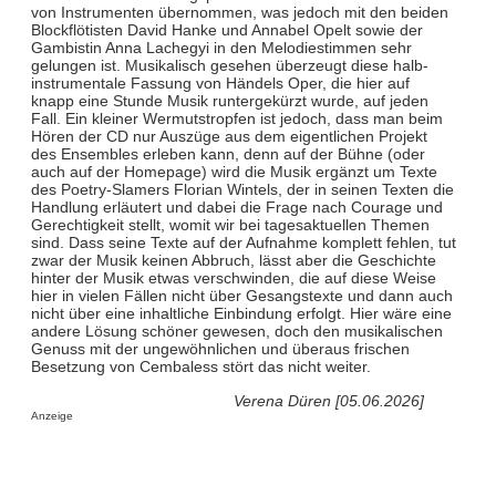
von Instrumenten übernommen, was jedoch mit den beiden
Blockflötisten David Hanke und Annabel Opelt sowie der
Gambistin Anna Lachegyi in den Melodiestimmen sehr
gelungen ist. Musikalisch gesehen überzeugt diese halb-
instrumentale Fassung von Händels Oper, die hier auf
knapp eine Stunde Musik runtergekürzt wurde, auf jeden
Fall. Ein kleiner Wermutstropfen ist jedoch, dass man beim
Hören der CD nur Auszüge aus dem eigentlichen Projekt
des Ensembles erleben kann, denn auf der Bühne (oder
auch auf der Homepage) wird die Musik ergänzt um Texte
des Poetry-Slamers Florian Wintels, der in seinen Texten die
Handlung erläutert und dabei die Frage nach Courage und
Gerechtigkeit stellt, womit wir bei tagesaktuellen Themen
sind. Dass seine Texte auf der Aufnahme komplett fehlen, tut
zwar der Musik keinen Abbruch, lässt aber die Geschichte
hinter der Musik etwas verschwinden, die auf diese Weise
hier in vielen Fällen nicht über Gesangstexte und dann auch
nicht über eine inhaltliche Einbindung erfolgt. Hier wäre eine
andere Lösung schöner gewesen, doch den musikalischen
Genuss mit der ungewöhnlichen und überaus frischen
Besetzung von Cembaless stört das nicht weiter.
Verena Düren [05.06.2026]
Anzeige