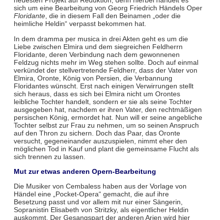
neuesten Projekt auf Reduktion, denn hierbei handelt es
sich um eine Bearbeitung von Georg Friedrich Händels Oper
Floridante
, die in diesem Fall den Beinamen „oder die
heimliche Heldin“ verpasst bekommen hat.
In dem dramma per musica in drei Akten geht es um die
Liebe zwischen Elmira und dem siegreichen Feldherrn
Floridante, deren Verbindung nach dem gewonnenen
Feldzug nichts mehr im Weg stehen sollte. Doch auf einmal
verkündet der stellvertretende Feldherr, dass der Vater von
Elmira, Oronte, König von Persien, die Verbannung
Floridantes wünscht. Erst nach einigen Verwirrungen stellt
sich heraus, dass es sich bei Elmira nicht um Orontes
leibliche Tochter handelt, sondern er sie als seine Tochter
ausgegeben hat, nachdem er ihren Vater, den rechtmäßigen
persischen König, ermordet hat. Nun will er seine angebliche
Tochter selbst zur Frau zu nehmen, um so seinen Anspruch
auf den Thron zu sichern. Doch das Paar, das Oronte
versucht, gegeneinander auszuspielen, nimmt eher den
möglichen Tod in Kauf und plant die gemeinsame Flucht als
sich trennen zu lassen.
Mut zur etwas anderen Opern-Bearbeitung
Die Musiker von Cembaless haben aus der Vorlage von
Händel eine „Pocket-Opera“ gemacht, die auf ihre
Besetzung passt und vor allem mit nur einer Sängerin,
Sopranistin Elisabeth von Stritzky, als eigentlicher Heldin
auskommt. Der Gesangspart der anderen Arien wird hier