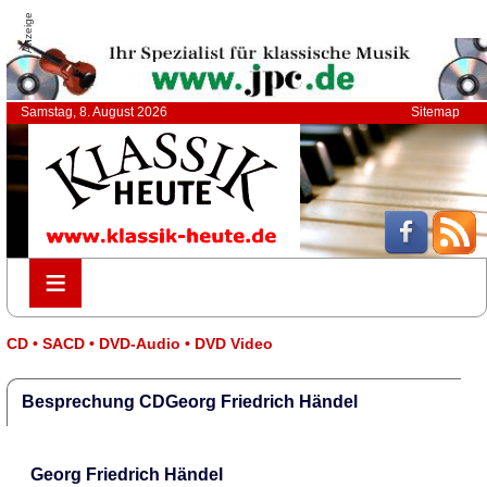
Anzeige
Samstag, 8. August 2026
Sitemap
≡
≡
CD • SACD • DVD-Audio • DVD Video
Besprechung CDGeorg Friedrich Händel
Georg Friedrich Händel