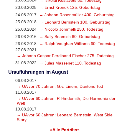
23.08.2024
→ Nikolai Roslavets 80. Todestag
23.08.2025
→ Ernst Krenek 125. Geburtstag
24.08.2017
→ Johann Rosenmüller 400. Geburtstag
25.08.2018
→ Leonard Bernstein 100. Geburtstag
25.08.2024
→ Niccolò Jommelli 250. Todestag
26.08.2016
→ Sally Beamish 60. Geburtstag
26.08.2018
→ Ralph Vaughan Williams 60. Todestag
27.08.2021
→ Johann Caspar Ferdinand Fischer 275. Todestag
31.08.2022
→ Jules Massenet 110. Todestag
Uraufführungen im August
06.08.2017
→ UA vor 70 Jahren: G.v. Einem, Dantons Tod
11.08.2017
→ UA vor 60 Jahren: P. Hindemith, Die Harmonie der
Welt
19.08.2017
→ UA vor 60 Jahren: Leonard Bernstein, West Side
Story
»Alle Porträts«