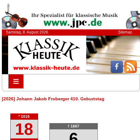
Anzeige
Samstag, 8. August 2026
Sitemap
≡
≡
[2026] Johann Jakob Froberger 410. Geburtstag
* 1616
18
† 1667
6