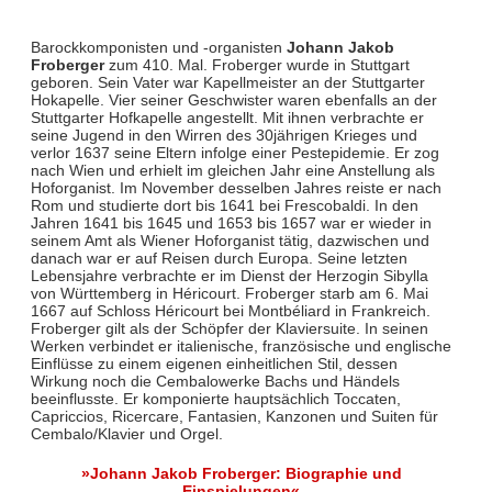
Barockkomponisten und -organisten
Johann Jakob
Froberger
zum 410. Mal. Froberger wurde in Stuttgart
geboren. Sein Vater war Kapellmeister an der Stuttgarter
Hokapelle. Vier seiner Geschwister waren ebenfalls an der
Stuttgarter Hofkapelle angestellt. Mit ihnen verbrachte er
seine Jugend in den Wirren des 30jährigen Krieges und
verlor 1637 seine Eltern infolge einer Pestepidemie. Er zog
nach Wien und erhielt im gleichen Jahr eine Anstellung als
Hoforganist. Im November desselben Jahres reiste er nach
Rom und studierte dort bis 1641 bei Frescobaldi. In den
Jahren 1641 bis 1645 und 1653 bis 1657 war er wieder in
seinem Amt als Wiener Hoforganist tätig, dazwischen und
danach war er auf Reisen durch Europa. Seine letzten
Lebensjahre verbrachte er im Dienst der Herzogin Sibylla
von Württemberg in Héricourt. Froberger starb am 6. Mai
1667 auf Schloss Héricourt bei Montbéliard in Frankreich.
Froberger gilt als der Schöpfer der Klaviersuite. In seinen
Werken verbindet er italienische, französische und englische
Einflüsse zu einem eigenen einheitlichen Stil, dessen
Wirkung noch die Cembalowerke Bachs und Händels
beeinflusste. Er komponierte hauptsächlich Toccaten,
Capriccios, Ricercare, Fantasien, Kanzonen und Suiten für
Cembalo/Klavier und Orgel.
»Johann Jakob Froberger: Biographie und
Einspielungen«