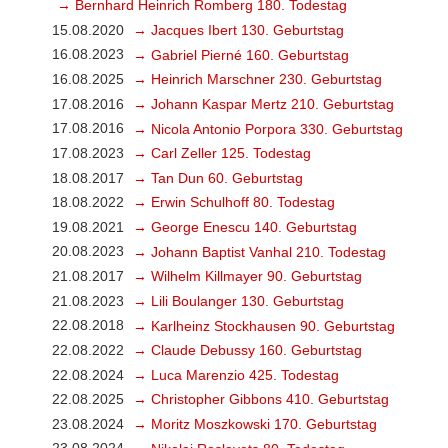
→ Bernhard Heinrich Romberg 180. Todestag
15.08.2020
→ Jacques Ibert 130. Geburtstag
16.08.2023
→ Gabriel Pierné 160. Geburtstag
16.08.2025
→ Heinrich Marschner 230. Geburtstag
17.08.2016
→ Johann Kaspar Mertz 210. Geburtstag
17.08.2016
→ Nicola Antonio Porpora 330. Geburtstag
17.08.2023
→ Carl Zeller 125. Todestag
18.08.2017
→ Tan Dun 60. Geburtstag
18.08.2022
→ Erwin Schulhoff 80. Todestag
19.08.2021
→ George Enescu 140. Geburtstag
20.08.2023
→ Johann Baptist Vanhal 210. Todestag
21.08.2017
→ Wilhelm Killmayer 90. Geburtstag
21.08.2023
→ Lili Boulanger 130. Geburtstag
22.08.2018
→ Karlheinz Stockhausen 90. Geburtstag
22.08.2022
→ Claude Debussy 160. Geburtstag
22.08.2024
→ Luca Marenzio 425. Todestag
22.08.2025
→ Christopher Gibbons 410. Geburtstag
23.08.2024
→ Moritz Moszkowski 170. Geburtstag