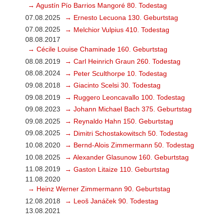
→ Agustín Pío Barrios Mangoré 80. Todestag
07.08.2025
→ Ernesto Lecuona 130. Geburtstag
07.08.2025
→ Melchior Vulpius 410. Todestag
08.08.2017
→ Cécile Louise Chaminade 160. Geburtstag
08.08.2019
→ Carl Heinrich Graun 260. Todestag
08.08.2024
→ Peter Sculthorpe 10. Todestag
09.08.2018
→ Giacinto Scelsi 30. Todestag
09.08.2019
→ Ruggero Leoncavallo 100. Todestag
09.08.2023
→ Johann Michael Bach 375. Geburtstag
09.08.2025
→ Reynaldo Hahn 150. Geburtstag
09.08.2025
→ Dimitri Schostakowitsch 50. Todestag
10.08.2020
→ Bernd-Alois Zimmermann 50. Todestag
10.08.2025
→ Alexander Glasunow 160. Geburtstag
11.08.2019
→ Gaston Litaize 110. Geburtstag
11.08.2020
→ Heinz Werner Zimmermann 90. Geburtstag
12.08.2018
→ Leoš Janáček 90. Todestag
13.08.2021