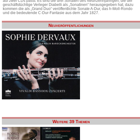
auf zwei CDs passt. Es sind die drei Sonaten des Neunzehnjährigen, die der
geschäftstüchtige Verleger Diabelli als „Sonatinen“ herausgegeben hat, dazu
kommen die als „Grand Duo“ veröffentlichte Sonate A-Dur, das h-Moll-Rondo
und die bedeutende C-Dur-Fantasie aus dem Jahr 1827.
Neuveröffentlichungen
Weitere 39 Themen