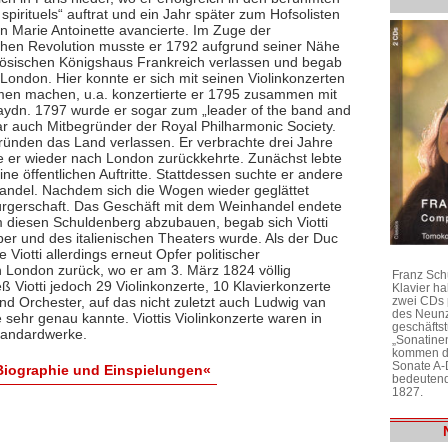
spirituels“ auftrat und ein Jahr später zum Hofsolisten
in Marie Antoinette avancierte. Im Zuge der
chen Revolution musste er 1792 aufgrund seiner Nähe
ösischen Königshaus Frankreich verlassen und begab
London. Hier konnte er sich mit seinen Violinkonzerten
en machen, u.a. konzertierte er 1795 zusammen mit
ydn. 1797 wurde er sogar zum „leader of the band and
ar auch Mitbegründer der Royal Philharmonic Society.
Gründen das Land verlassen. Er verbrachte drei Jahre
 er wieder nach London zurückkehrte. Zunächst lebte
ine öffentlichen Auftritte. Stattdessen suchte er andere
andel. Nachdem sich die Wogen wieder geglättet
sbürgerschaft. Das Geschäft mit dem Weinhandel endete
m diesen Schuldenberg abzubauen, begab sich Viotti
per und des italienischen Theaters wurde. Als der Duc
iotti allerdings erneut Opfer politischer
 London zurück, wo er am 3. März 1824 völlig
Franz Sch
eß Viotti jedoch 29 Violinkonzerte, 10 Klavierkonzerte
Klavier h
zwei CDs 
nd Orchester, auf das nicht zuletzt auch Ludwig van
des Neunz
 sehr genau kannte. Viottis Violinkonzerte waren in
geschäftst
Standardwerke.
„Sonatine
kommen di
Sonate A-
: Biographie und Einspielungen«
bedeutend
1827.