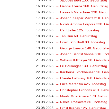
15.08.2020
→ Jacques Ibert 130. Geburtstag
16.08.2023
→ Gabriel Pierné 160. Geburtstag
16.08.2025
→ Heinrich Marschner 230. Gebur
17.08.2016
→ Johann Kaspar Mertz 210. Gebu
17.08.2016
→ Nicola Antonio Porpora 330. Ge
17.08.2023
→ Carl Zeller 125. Todestag
18.08.2017
→ Tan Dun 60. Geburtstag
18.08.2022
→ Erwin Schulhoff 80. Todestag
19.08.2021
→ George Enescu 140. Geburtsta
20.08.2023
→ Johann Baptist Vanhal 210. Tod
21.08.2017
→ Wilhelm Killmayer 90. Geburtst
21.08.2023
→ Lili Boulanger 130. Geburtstag
22.08.2018
→ Karlheinz Stockhausen 90. Geb
22.08.2022
→ Claude Debussy 160. Geburtst
22.08.2024
→ Luca Marenzio 425. Todestag
22.08.2025
→ Christopher Gibbons 410. Gebu
23.08.2024
→ Moritz Moszkowski 170. Geburt
23.08.2024
→ Nikolai Roslavets 80. Todestag
23.08.2025
→ Ernst Krenek 125. Geburtstag