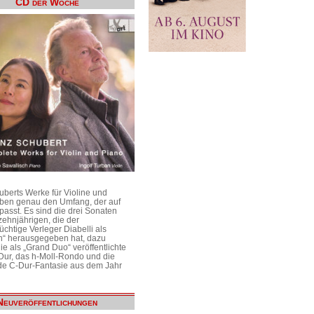
CD der Woche
uberts Werke für Violine und
aben genau den Umfang, der auf
passt. Es sind die drei Sonaten
ehnjährigen, die der
üchtige Verleger Diabelli als
n“ herausgegeben hat, dazu
e als „Grand Duo“ veröffentlichte
Dur, das h-Moll-Rondo und die
e C-Dur-Fantasie aus dem Jahr
Neuveröffentlichungen