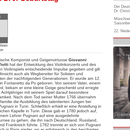
Der Deuts
Dr. Christ
4
Münchner
Saisonbe
22. Niede
ahren
on
enische Komponist und Geigenvirtuose
Giovanni
iotti
hat der Entwicklung des Violinkonzerts und des
en Violinspiels entscheidende Impulse gegeben und gilt
Hinsicht auch als Wegbereiter für Solisten und
en der nachfolgenden Generationen. Er wurde am 12.
in Fontanetto da Po geboren. Von seinem Vater, einem
d, bekam er eine kleine Geige geschenkt und erregte
s Achtjähriger mit seinem Spiel darauf besondere
mkeit. Nach dem Tod seiner Mutter 1766 übernahm
familie die Ausbildung des talentierten Jungen bei
gnani in Turin. Schließlich erhielt er eine Anstellung in
ichen Kapelle in Turin. Diese gab er 1780 jedoch auf,
inem Lehrer Pugnani auf eine ausgedehnte
urnee zu gehen, die ihn nach Deutschland, Russland,
nd Frankreich führte. 1782 trennte er sich von Pugnani
ich in Paris nieder, wo er erfolgreich in den berühmten