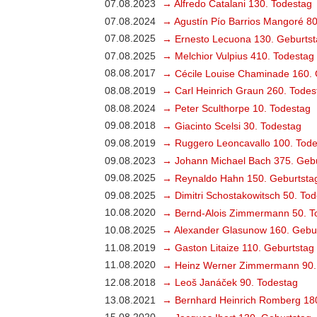
07.08.2023
→ Alfredo Catalani 130. Todestag
07.08.2024
→ Agustín Pío Barrios Mangoré 80
07.08.2025
→ Ernesto Lecuona 130. Geburtst
07.08.2025
→ Melchior Vulpius 410. Todestag
08.08.2017
→ Cécile Louise Chaminade 160. 
08.08.2019
→ Carl Heinrich Graun 260. Todes
08.08.2024
→ Peter Sculthorpe 10. Todestag
09.08.2018
→ Giacinto Scelsi 30. Todestag
09.08.2019
→ Ruggero Leoncavallo 100. Tode
09.08.2023
→ Johann Michael Bach 375. Gebu
09.08.2025
→ Reynaldo Hahn 150. Geburtsta
09.08.2025
→ Dimitri Schostakowitsch 50. To
10.08.2020
→ Bernd-Alois Zimmermann 50. T
10.08.2025
→ Alexander Glasunow 160. Gebu
11.08.2019
→ Gaston Litaize 110. Geburtstag
11.08.2020
→ Heinz Werner Zimmermann 90.
12.08.2018
→ Leoš Janáček 90. Todestag
13.08.2021
→ Bernhard Heinrich Romberg 18