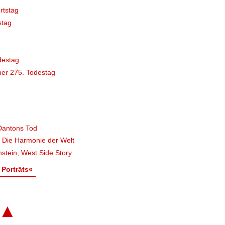
rtstag
stag
destag
er 275. Todestag
Dantons Tod
, Die Harmonie der Welt
stein, West Side Story
 Porträts«
▲