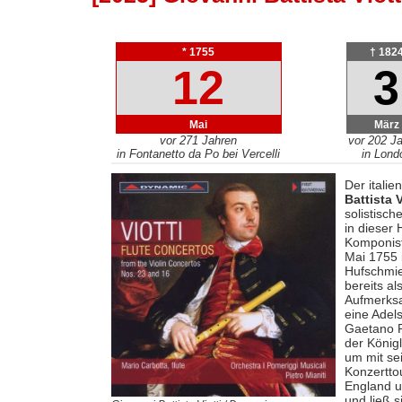
* 1755
† 182
12
3
Mai
März
vor 271 Jahren
vor 202 J
in Fontanetto da Po bei Vercelli
in Lond
Der itali
Battista V
solistisch
in dieser 
Komponist
Mai 1755 
Hufschmie
bereits al
Aufmerksa
eine Adels
Gaetano Pu
der Königl
um mit se
Konzertto
England u
und ließ s