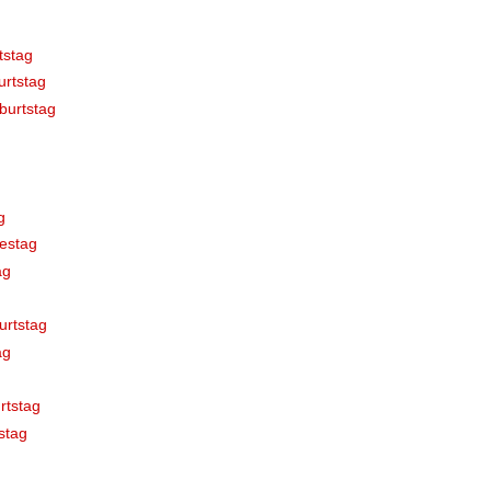
tstag
rtstag
burtstag
g
estag
ag
urtstag
ag
rtstag
stag