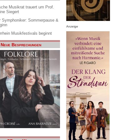
che Musikrat trauert um Prof.
ine Siegert
 Symphoniker: Sommerpause &
ginn
Anzeige
rrhein Musikfestivals beginnt
Neue Besprechungen