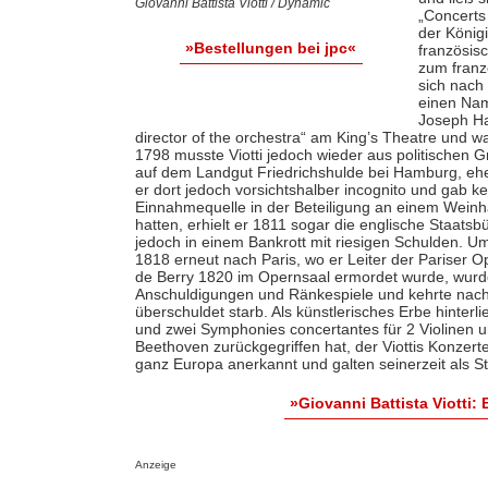
Giovanni Battista Viotti / Dynamic
„Concerts 
der König
»Bestellungen bei jpc«
französis
zum franz
sich nach 
einen Nam
Joseph Ha
director of the orchestra“ am King’s Theatre und w
1798 musste Viotti jedoch wieder aus politischen 
auf dem Landgut Friedrichshulde bei Hamburg, ehe
er dort jedoch vorsichtshalber incognito und gab ke
Einnahmequelle in der Beteiligung an einem Weinh
hatten, erhielt er 1811 sogar die englische Staat
jedoch in einem Bankrott mit riesigen Schulden. U
1818 erneut nach Paris, wo er Leiter der Pariser O
de Berry 1820 im Opernsaal ermordet wurde, wurde V
Anschuldigungen und Ränkespiele und kehrte nach
überschuldet starb. Als künstlerisches Erbe hinterli
und zwei Symphonies concertantes für 2 Violinen u
Beethoven zurückgegriffen hat, der Viottis Konzerte
ganz Europa anerkannt und galten seinerzeit als 
»Giovanni Battista Viotti
Anzeige