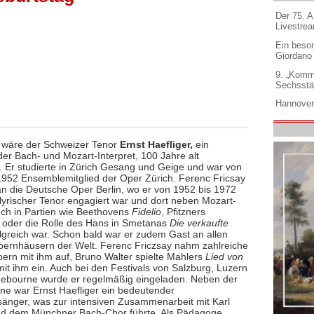
Der 75. 
Livestre
Ein beso
Giordano
9. „Komm
Sechsstä
Hannover
i wäre der Schweizer Tenor
Ernst Haefliger,
ein
er Bach- und Mozart-Interpret, 100 Jahre alt
 Er studierte in Zürich Gesang und Geige und war von
1952 Ensemblemitglied der Oper Zürich. Ferenc Fricsay
 an die Deutsche Oper Berlin, wo er von 1952 bis 1972
 lyrischer Tenor engagiert war und dort neben Mozart-
uch in Partien wie Beethovens
Fidelio
, Pfitzners
oder die Rolle des Hans in Smetanas
Die verkaufte
lgreich war. Schon bald war er zudem Gast an allen
ernhäusern der Welt. Ferenc Friczsay nahm zahlreiche
ern mit ihm auf, Bruno Walter spielte Mahlers
Lied von
it ihm ein. Auch bei den Festivals von Salzburg, Luzern
ebourne wurde er regelmäßig eingeladen. Neben der
e war Ernst Haefliger ein bedeutender
sänger, was zur intensiven Zusammenarbeit mit Karl
nd dem Münchner Bach-Chor führte. Als Pädagoge