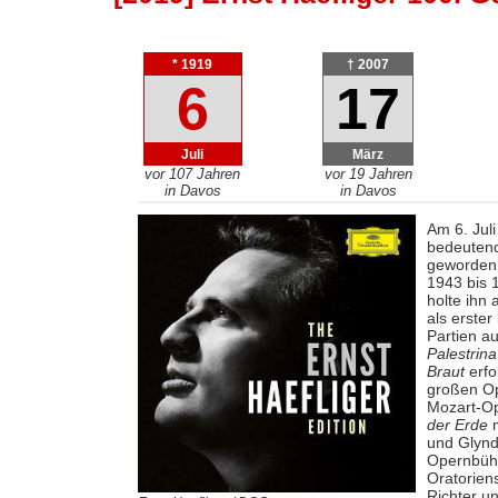
* 1919
† 2007
6
17
Juli
März
vor 107 Jahren
vor 19 Jahren
in Davos
in Davos
Am 6. Jul
bedeutend
geworden.
1943 bis 
holte ihn
als erster
Partien a
Palestrina
Braut
erfo
großen Op
Mozart-Op
der Erde
m
und Glynd
Opernbühn
Oratorien
Richter u