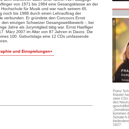
aeflinger von 1971 bis 1984 eine Gesangsklasse an der
Hochschule für Musik und war nach seinem 65.
g noch bis 1988 durch einen Lehrauftrag der
e verbunden. Er gründete den Concours Ernst
 - den einzigen Schweizer Gesangswettbewerb -, bei
ige Jahre als Jurymitglied tätig war. Ernst Haefliger
17. März 2007 im Alter von 87 Jahren in Davos. Die
eines 100. Geburtstags eine 12 CDs umfassende
hren.
graphie und Einspielungen«
Franz Sch
Klavier h
zwei CDs 
des Neunz
geschäftst
„Sonatine
kommen di
Sonate A-
bedeutend
1827.