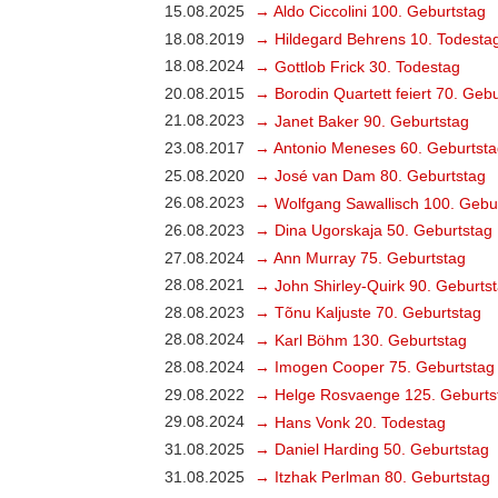
15.08.2025
→ Aldo Ciccolini 100. Geburtstag
18.08.2019
→ Hildegard Behrens 10. Todesta
18.08.2024
→ Gottlob Frick 30. Todestag
20.08.2015
→ Borodin Quartett feiert 70. Geb
21.08.2023
→ Janet Baker 90. Geburtstag
23.08.2017
→ Antonio Meneses 60. Geburtsta
25.08.2020
→ José van Dam 80. Geburtstag
26.08.2023
→ Wolfgang Sawallisch 100. Gebu
26.08.2023
→ Dina Ugorskaja 50. Geburtstag
27.08.2024
→ Ann Murray 75. Geburtstag
28.08.2021
→ John Shirley-Quirk 90. Geburts
28.08.2023
→ Tõnu Kaljuste 70. Geburtstag
28.08.2024
→ Karl Böhm 130. Geburtstag
28.08.2024
→ Imogen Cooper 75. Geburtstag
29.08.2022
→ Helge Rosvaenge 125. Geburts
29.08.2024
→ Hans Vonk 20. Todestag
31.08.2025
→ Daniel Harding 50. Geburtstag
31.08.2025
→ Itzhak Perlman 80. Geburtstag