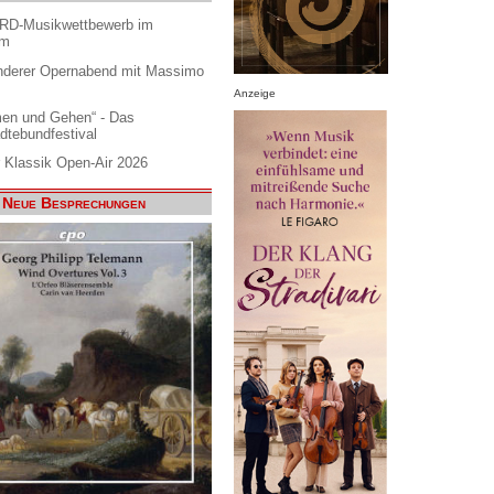
ARD-Musikwettbewerb im
am
nderer Opernabend mit Massimo
Anzeige
en und Gehen“ - Das
dtebundfestival
 Klassik Open-Air 2026
Neue Besprechungen