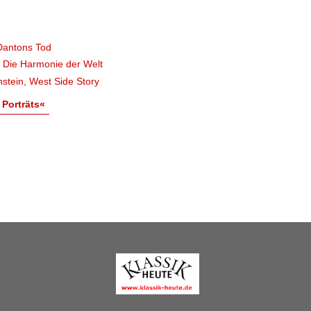
Dantons Tod
, Die Harmonie der Welt
stein, West Side Story
 Porträts«