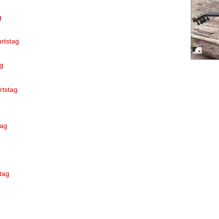
g
urtstag
g
rtstag
tag
tag