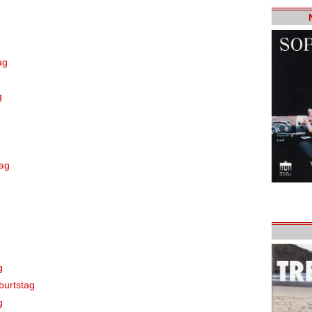
ag
g
tag
g
burtstag
g