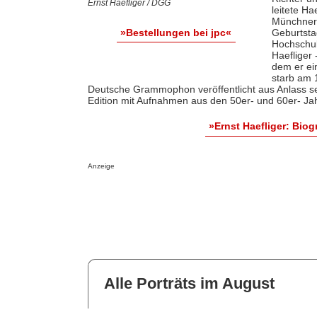
Ernst Haefliger / DGG
leitete H
Münchner 
Geburtsta
»Bestellungen bei jpc«
Hochschul
Haefliger
dem er ein
starb am 
Deutsche Grammophon veröffentlicht aus Anlass s
Edition mit Aufnahmen aus den 50er- und 60er- Ja
»Ernst Haefliger: Bio
Anzeige
Alle Porträts im August