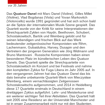
vor 35 Jahren
Das
Quatuor Danel
mit Marc Danel (Violine), Gilles Millet
(Violine), Vlad Bogdanas (Viola) und Yovan Markovitch
(Violoncello) wurde 1991 gegründet und hat sich schon bald
an die Spitze der internationalen Musik-Szene gespielt. Das
Quartett wurde von der Kritik für seine Interpretationen der
Streichquartett-Zyklen von Haydn, Beethoven, Schubert,
Schostakowitsch, Bartók und Weinberg gelobt und für
seinen lebendigen und frischen Blick auf das Werk
bedeutender zeitgenössischer Komponisten wie Rihm,
Lachenmann, Gubaidulina, Harvey, Dusapin und den
Vertretern der jüngeren Generation wie Jörg Widmann und
Bruno Mantovani . Russische Komponisten haben einen
besonderen Platz im künstlerischen Leben des Quatuor
Danels. Das Quartett spielte die Streichquartette von
Schostakowitsch im Konzert und bei Festivals und nahme
den kompletten Zyklus für Fuga Libera im Jahr 2005 auf. In
den vergangenen Jahren hat das Quatuor Danel das bis
dato beinahe unbekannte Quartett-Werk von Mieczysław
Weinberg, einem vernachlässigten Zeitgenossen
Schostakowitschs aufgenommen, und 2014 in Heidelberg
diese 17 Quartette erstmals in Deutschland in einem
dreitägigen Zyklus aufgeführt. Lehr- und Meisterkurse sind
ein weiterer wichtiger Teil ihrer Aktivitäten. Das Quartett hält
seit 2005 eine Residenz an der Universität Manchester und
ist in enger Zusammenarbeit nicht nur mit den Studenten,