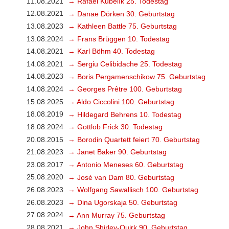
11.08.2021
→ Rafael Kubelík 25. Todestag
12.08.2021
→ Danae Dörken 30. Geburtstag
13.08.2023
→ Kathleen Battle 75. Geburtstag
13.08.2024
→ Frans Brüggen 10. Todestag
14.08.2021
→ Karl Böhm 40. Todestag
14.08.2021
→ Sergiu Celibidache 25. Todestag
14.08.2023
→ Boris Pergamenschikow 75. Geburtstag
14.08.2024
→ Georges Prêtre 100. Geburtstag
15.08.2025
→ Aldo Ciccolini 100. Geburtstag
18.08.2019
→ Hildegard Behrens 10. Todestag
18.08.2024
→ Gottlob Frick 30. Todestag
20.08.2015
→ Borodin Quartett feiert 70. Geburtstag
21.08.2023
→ Janet Baker 90. Geburtstag
23.08.2017
→ Antonio Meneses 60. Geburtstag
25.08.2020
→ José van Dam 80. Geburtstag
26.08.2023
→ Wolfgang Sawallisch 100. Geburtstag
26.08.2023
→ Dina Ugorskaja 50. Geburtstag
27.08.2024
→ Ann Murray 75. Geburtstag
28.08.2021
→ John Shirley-Quirk 90. Geburtstag