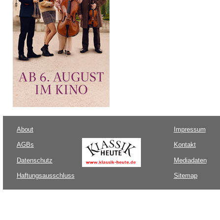
About
Impressum
AGBs
Kontakt
Datenschutz
Mediadaten
Haftungsausschluss
Sitemap