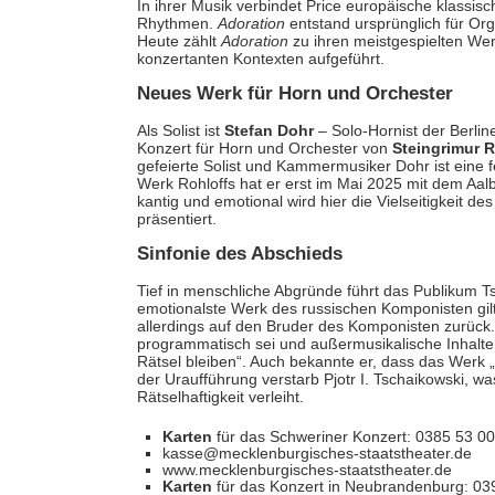
In ihrer Musik verbindet Price europäische klassisc
Rhythmen.
Adoration
entstand ursprünglich für Orge
Heute zählt
Adoration
zu ihren meistgespielten Werk
konzertanten Kontexten aufgeführt.
Neues Werk für Horn und Orchester
Als Solist ist
Stefan Dohr
– Solo-Hornist der Berlin
Konzert für Horn und Orchester von
Steingrimur R
gefeierte Solist und Kammermusiker Dohr ist eine f
Werk Rohloffs hat er erst im Mai 2025 mit dem Aal
kantig und emotional wird hier die Vielseitigkeit d
präsentiert.
Sinfonie des Abschieds
Tief in menschliche Abgründe führt das Publikum Ts
emotionalste Werk des russischen Komponisten gi
allerdings auf den Bruder des Komponisten zurück. 
programmatisch sei und außermusikalische Inhalte t
Rätsel bleiben“. Auch bekannte er, dass das Werk „
der Uraufführung verstarb Pjotr I. Tschaikowski, w
Rätselhaftigkeit verleiht.
Karten
für das Schweriner Konzert: 0385 53 00
kasse@mecklenburgisches-staatstheater.de
www.mecklenburgisches-staatstheater.de
Karten
für das Konzert in Neubrandenburg: 03