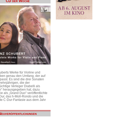
CD der Woche
uberts Werke für Violine und
aben genau den Umfang, der auf
passt. Es sind die drei Sonaten
ehnjährigen, die der
üchtige Verleger Diabelli als
n“ herausgegeben hat, dazu
e als „Grand Duo“ veröffentlichte
Dur, das h-Moll-Rondo und die
e C-Dur-Fantasie aus dem Jahr
Neuveröffentlichungen