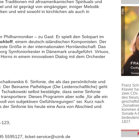
he Traditionen mit afroamerikanischen Spirituals und
l und ist geprägt von eingängiger, inniger Melodik.
en und wird sowohl in kirchlichen als auch in
er Philharmoniker – zu Gast: Er spielt den Solopart im
ohloff
, einem deutsch-isländischen Komponisten. Der
este Größe in der internationalen Hornlandschaft. Das
borg Symfoniorkester in Dänemark uraufgeführt. Virtuos,
es Horns in einem innovativen Dialog mit dem Orchester
chaikowskis 6. Sinfonie, die als das persönlichste und
Franz Sch
lt. Der Beiname
Pathétique
(Die Leidenschaftliche) geht
Klavier h
Tschaikowski selbst bestätigte, dass seine Sinfonie
zwei CDs 
ransportiere: Dieses Programm aber solle „für alle ein
des Neunz
voll von subjektiven Gefühlsregungen“ sei. Kurz nach
geschäftst
„Sonatine
as der Sinfonie bis heute eine Aura von Abschied und
kommen di
Sonate A-
bedeutend
1827.
-123;
95 5595127; ticket-service@vznb.de