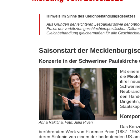
Hinweis im Sinne des Gleichbehandlungsgesetzes
Aus Gründen der leichteren Lesbarkeit sowie der ortho
Praxis der verkürzten geschlechterspezifischen Differe
Gleichbehandlung gleichermaßen für alle Geschlechter
Saisonstart der Mecklenburgis
Konzerte in der Schweriner Paulskirche
Mit einem
die
Meckl
ihrer neu
Schwerine
Neubrande
den Händ
Dirigenti
Staatskap
Komponi
Anna Rakitina, Foto: Julia Piven
Das Konze
berührenden Werk von Florence Price (1887–1953).
deren Sinfonie von einem der bedeutenden US-ame