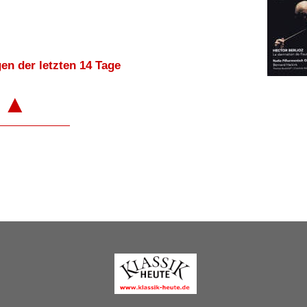
en der letzten 14 Tage
▲