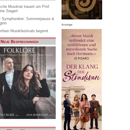
che Musikrat trauert um Prof.
ine Siegert
 Symphoniker: Sommerpause &
ginn
Anzeige
rrhein Musikfestivals beginnt
Neue Besprechungen