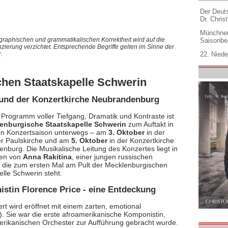
Der Deuts
Dr. Christ
Münchner
graphischen und grammatikalischen Korrektheit wird auf die
Saisonbe
nzierung verzichtet. Entsprechende Begriffe gelten im Sinne der
22. Niede
.
chen Staatskapelle Schwerin
 und der Konzertkirche Neubrandenburg
 Programm voller Tiefgang, Dramatik und Kontraste ist
enburgische Staatskapelle Schwerin
zum Auftakt in
en Konzertsaison unterwegs – am
3. Oktober
in der
r Paulskirche und am
5. Oktober
in der Konzertkirche
nburg. Die Musikalische Leitung des Konzertes liegt in
en von
Anna Rakitina
, einer jungen russischen
n, die zum ersten Mal am Pult der Mecklenburgischen
elle Schwerin steht.
stin Florence Price - eine Entdeckung
rt wird eröffnet mit einem zarten, emotional
 Sie war die erste afroamerikanische Komponistin,
rikanischen Orchester zur Aufführung gebracht wurde.