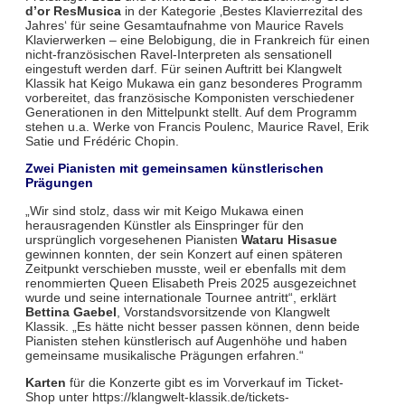
d’or ResMusica
in der Kategorie ‚Bestes Klavierrezital des
Jahres‘ für seine Gesamtaufnahme von Maurice Ravels
Klavierwerken – eine Belobigung, die in Frankreich für einen
nicht-französischen Ravel-Interpreten als sensationell
eingestuft werden darf. Für seinen Auftritt bei Klangwelt
Klassik hat Keigo Mukawa ein ganz besonderes Programm
vorbereitet, das französische Komponisten verschiedener
Generationen in den Mittelpunkt stellt. Auf dem Programm
stehen u.a. Werke von Francis Poulenc, Maurice Ravel, Erik
Satie und Frédéric Chopin.
Zwei Pianisten mit gemeinsamen künstlerischen
Prägungen
„Wir sind stolz, dass wir mit Keigo Mukawa einen
herausragenden Künstler als Einspringer für den
ursprünglich vorgesehenen Pianisten
Wataru Hisasue
gewinnen konnten, der sein Konzert auf einen späteren
Zeitpunkt verschieben musste, weil er ebenfalls mit dem
renommierten Queen Elisabeth Preis 2025 ausgezeichnet
wurde und seine internationale Tournee antritt“, erklärt
Bettina Gaebel
, Vorstandsvorsitzende von Klangwelt
Klassik. „Es hätte nicht besser passen können, denn beide
Pianisten stehen künstlerisch auf Augenhöhe und haben
gemeinsame musikalische Prägungen erfahren.“
Karten
für die Konzerte gibt es im Vorverkauf im Ticket-
Shop unter https://klangwelt-klassik.de/tickets-