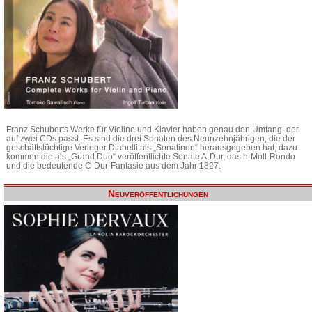
Franz Schuberts Werke für Violine und Klavier haben genau den Umfang, der
auf zwei CDs passt. Es sind die drei Sonaten des Neunzehnjährigen, die der
geschäftstüchtige Verleger Diabelli als „Sonatinen“ herausgegeben hat, dazu
kommen die als „Grand Duo“ veröffentlichte Sonate A-Dur, das h-Moll-Rondo
und die bedeutende C-Dur-Fantasie aus dem Jahr 1827.
Neuveröffentlichungen