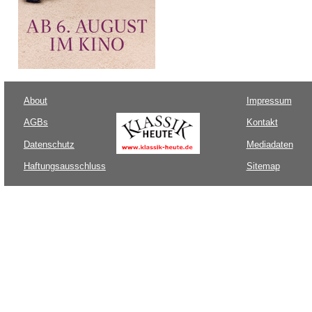
About
Impressum
AGBs
Kontakt
Datenschutz
Mediadaten
Haftungsausschluss
Sitemap