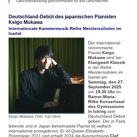
Gleichbehandlung gleichermaßen für alle Geschlechter.
Deutschland-Debüt des japanischen Pianisten
Keigo Mukawa
Internationale Kammermusik-Reihe Meistersolisten im
Isartal
Der international
renommierte
Pianist
Keigo
Mukawa
wird bei
Klangwelt Klassik
in der Reihe
Meistersolisten im
Isartal
am
Samstag, den 27.
September 2025
um
19.30 Uhr
im
Rainer-Maria-
Rilke Konzertsaal
des Gymnasiums
in Icking
sein
Deutschland Debüt
Keigo Mukawa, Foto: Yuji Ueno
geben. Der in Paris
lebende und in Japan beheimatete Pianist ist vielfach
international preisgekrönt. Er ist Queen-Elisabeth-
Preisträger 2021 und erhielt 2024 die Auszeichnung
Clef