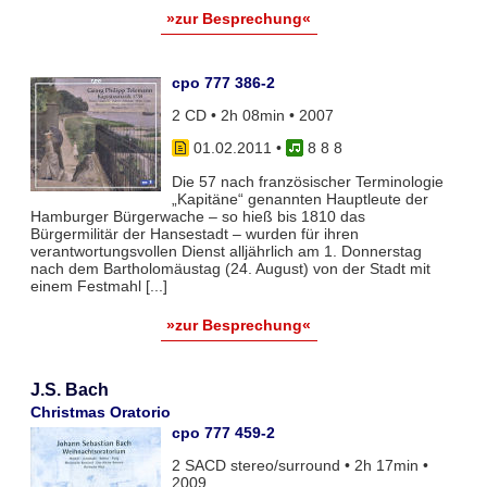
»zur Besprechung«
cpo 777 386-2
2 CD • 2h 08min • 2007
01.02.2011
•
8 8 8
Die 57 nach französischer Terminologie
„Kapitäne“ genannten Hauptleute der
Hamburger Bürgerwache – so hieß bis 1810 das
Bürgermilitär der Hansestadt – wurden für ihren
verantwortungsvollen Dienst alljährlich am 1. Donnerstag
nach dem Bartholomäustag (24. August) von der Stadt mit
einem Festmahl [...]
»zur Besprechung«
J.S. Bach
Christmas Oratorio
cpo 777 459-2
2 SACD stereo/surround • 2h 17min •
2009