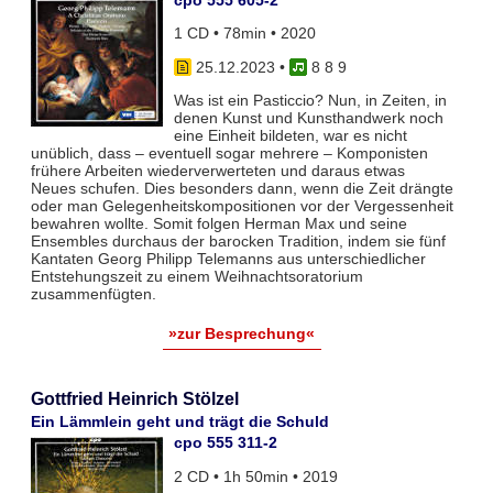
cpo 555 605-2
1 CD • 78min • 2020
25.12.2023
•
8 8 9
Was ist ein Pasticcio? Nun, in Zeiten, in
denen Kunst und Kunsthandwerk noch
eine Einheit bildeten, war es nicht
unüblich, dass – eventuell sogar mehrere – Komponisten
frühere Arbeiten wiederverwerteten und daraus etwas
Neues schufen. Dies besonders dann, wenn die Zeit drängte
oder man Gelegenheitskompositionen vor der Vergessenheit
bewahren wollte. Somit folgen Herman Max und seine
Ensembles durchaus der barocken Tradition, indem sie fünf
Kantaten Georg Philipp Telemanns aus unterschiedlicher
Entstehungszeit zu einem Weihnachtsoratorium
zusammenfügten.
»zur Besprechung«
Gottfried Heinrich Stölzel
Ein Lämmlein geht und trägt die Schuld
cpo 555 311-2
2 CD • 1h 50min • 2019