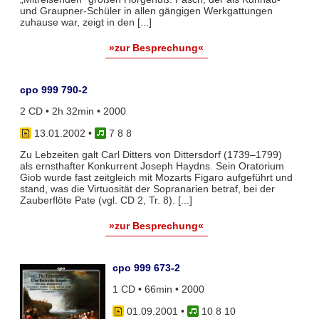
und Graupner-Schüler in allen gängigen Werkgattungen
zuhause war, zeigt in den [...]
»zur Besprechung«
cpo 999 790-2
2 CD • 2h 32min • 2000
13.01.2002
•
7 8 8
Zu Lebzeiten galt Carl Ditters von Dittersdorf (1739–1799)
als ernsthafter Konkurrent Joseph Haydns. Sein Oratorium
Giob wurde fast zeitgleich mit Mozarts Figaro aufgeführt und
stand, was die Virtuosität der Sopranarien betraf, bei der
Zauberflöte Pate (vgl. CD 2, Tr. 8). [...]
»zur Besprechung«
cpo 999 673-2
1 CD • 66min • 2000
01.09.2001
•
10 8 10