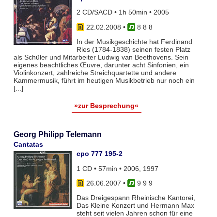
2 CD/SACD • 1h 50min • 2005
22.02.2008
•
8 8 8
In der Musikgeschichte hat Ferdinand
Ries (1784-1838) seinen festen Platz
als Schüler und Mitarbeiter Ludwig van Beethovens. Sein
eigenes beachtliches Œuvre, darunter acht Sinfonien, ein
Violinkonzert, zahlreiche Streichquartette und andere
Kammermusik, führt im heutigen Musikbetrieb nur noch ein
[...]
»zur Besprechung«
Georg Philipp Telemann
Cantatas
cpo 777 195-2
1 CD • 57min • 2006, 1997
26.06.2007
•
9 9 9
Das Dreigespann Rheinische Kantorei,
Das Kleine Konzert und Hermann Max
steht seit vielen Jahren schon für eine