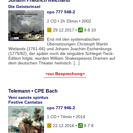
Johann Friedrich Reichardt
Die Geisterinsel
cpo 777 548-2
2 CD • 2h 33min • 2002
29.12.2017
•
9 8 10
Erst mit den systematischen
Übersetzungen Christoph Martin
Wielands (1761-66) und Johann Joachim Eschenburgs
(1775/82), der später noch die singuläre Schlegel-Tieck-
Edition folgte, wurden William Shakespeares Dramen auf
dem deutschen Theater heimisch. [...]
»zur Besprechung«
Telemann • CPE Bach
Veni sancte spiritus
Festive Cantatas
cpo 777 946-2
1 CD • 74min • 2014
22.12.2016
•
8 7 8