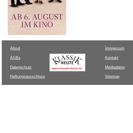
About
Impressum
AGBs
Kontakt
Datenschutz
Mediadaten
Haftungsausschluss
Sitemap