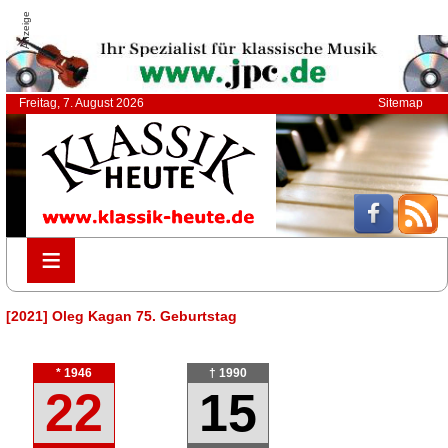
Anzeige
Freitag, 7. August 2026
Sitemap
≡
≡
[2021] Oleg Kagan 75. Geburtstag
* 1946
† 1990
22
15