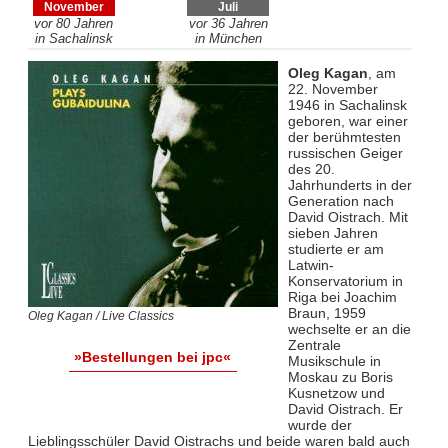
November
Juli
vor 80 Jahren
vor 36 Jahren
in Sachalinsk
in München
Oleg Kagan
, am
22. November
1946 in Sachalinsk
geboren, war einer
der berühmtesten
russischen Geiger
des 20.
Jahrhunderts in der
Generation nach
David Oistrach. Mit
sieben Jahren
studierte er am
Latwin-
Konservatorium in
Riga bei Joachim
Braun, 1959
Oleg Kagan / Live Classics
wechselte er an die
Zentrale
»Bestellungen bei jpc«
Musikschule in
Moskau zu Boris
Kusnetzow und
David Oistrach. Er
wurde der
Lieblingsschüler David Oistrachs und beide waren bald auch