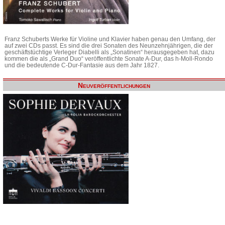
Franz Schuberts Werke für Violine und Klavier haben genau den Umfang, der
auf zwei CDs passt. Es sind die drei Sonaten des Neunzehnjährigen, die der
geschäftstüchtige Verleger Diabelli als „Sonatinen“ herausgegeben hat, dazu
kommen die als „Grand Duo“ veröffentlichte Sonate A-Dur, das h-Moll-Rondo
und die bedeutende C-Dur-Fantasie aus dem Jahr 1827.
Neuveröffentlichungen