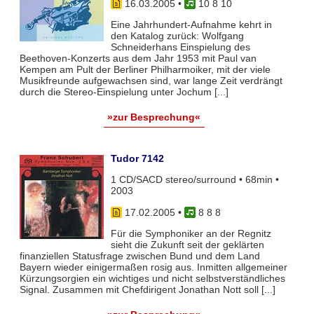
16.03.2005
•
10 8 10
Eine Jahrhundert-Aufnahme kehrt in
den Katalog zurück: Wolfgang
Schneiderhans Einspielung des
Beethoven-Konzerts aus dem Jahr 1953 mit Paul van
Kempen am Pult der Berliner Philharmoiker, mit der viele
Musikfreunde aufgewachsen sind, war lange Zeit verdrängt
durch die Stereo-Einspielung unter Jochum [...]
»zur Besprechung«
Tudor 7142
1 CD/SACD stereo/surround • 68min •
2003
17.02.2005
•
8 8 8
Für die Symphoniker an der Regnitz
sieht die Zukunft seit der geklärten
finanziellen Statusfrage zwischen Bund und dem Land
Bayern wieder einigermaßen rosig aus. Inmitten allgemeiner
Kürzungsorgien ein wichtiges und nicht selbstverständliches
Signal. Zusammen mit Chefdirigent Jonathan Nott soll [...]