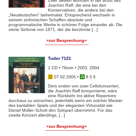
Zwei Seelen wohnten in der Brust des
Joachim Raff, die eine bei den
Konservativen, die andere bei den
„Neudeutschen“ beheimatet. Entsprechend wechseln in
seinem sinfonischen Schaffen absolute und
programmatische Werke in schöner Folge einander ab. Die
vierte Sinfonie von 1871, der die berühmte [...]
»zur Besprechung«
Tudor 7121
1 CD • 76min • 2003, 2004
07.02.2005
•
8 5 6
Dem ersten von zwei Cellokonzerten,
die Joachim Raff komponierte, wäre
eine Rückkehr ins aktive Repertoire
durchaus zu wünschen, jedenfalls wenn ein solcher Meister
des kantablen Spiels und der eleganten Virtuosität wie
Daniel Müller-Schott den Solopart übernimmt. Für das
zweite Konzert allerdings, [...]
»zur Besprechung«