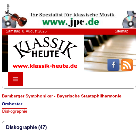
Anzeige
Samstag, 8. August 2026
Sitemap
≡
≡
Bamberger Symphoniker - Bayerische Staatsphilharmonie
Orchester
Diskographie
Diskographie (47)