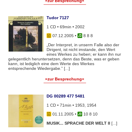
»zur Besprechung«
Tudor 7127
1 CD • 69min • 2002
07.12.2005
•
8 8 8
„Der Interpret, in unserm Falle also der
Dirigent, ist nicht imstande, den Wert
eines Werkes zu heben; er kann ihn nur
gelegentlich heruntersetzen, denn das Beste, was er geben
kann, ist lediglich eine dem Werte des Werkes
entsprechende Wiedergabe.” [...]
»zur Besprechung«
DG 00289 477 5481
1 CD • 71min • 1953, 1954
01.11.2005
•
10 8 10
MUSIK... SPRACHE DER WELT II
[...]