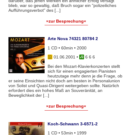
darüber, daß jenen Werken ein ähnlicher Erfolg versagt
blieb, war so gewaltig, daß Bruch sogar ein "polizeiliches
Aufführungsverbot" des [...]
»zur Besprechung«
Arte Nova 74321 80784 2
1 CD • 60min • 2000
01.06.2001
•
6 6 6
Bei den Mozart-Klavierkonzerten stellt
sich für einen engagierten Pianisten
heutzutage mehr denn je die Frage, ob
er seine Einsichten nicht doch am besten in Personalunion
von Solist und Quasi-Dirigent weitergeben sollte. Natürlich
erfordert dies ein hohes Maß an Souveränität, an
Beweglichkeit der [...]
»zur Besprechung«
Koch-Schwann 3-6571-2
1 CD • 53min • 1999