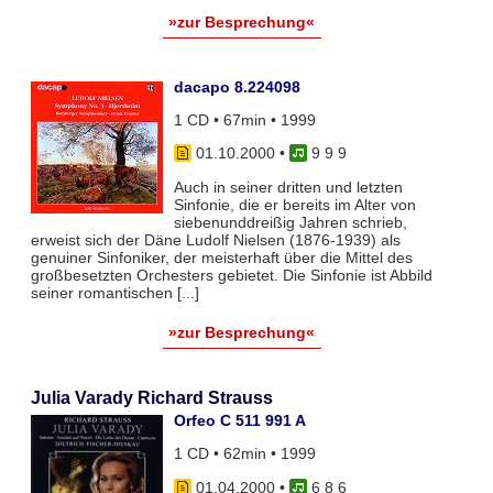
»zur Besprechung«
dacapo 8.224098
1 CD • 67min • 1999
01.10.2000
•
9 9 9
Auch in seiner dritten und letzten
Sinfonie, die er bereits im Alter von
siebenunddreißig Jahren schrieb,
erweist sich der Däne Ludolf Nielsen (1876-1939) als
genuiner Sinfoniker, der meisterhaft über die Mittel des
großbesetzten Orchesters gebietet. Die Sinfonie ist Abbild
seiner romantischen [...]
»zur Besprechung«
Julia Varady Richard Strauss
Orfeo C 511 991 A
1 CD • 62min • 1999
01.04.2000
•
6 8 6