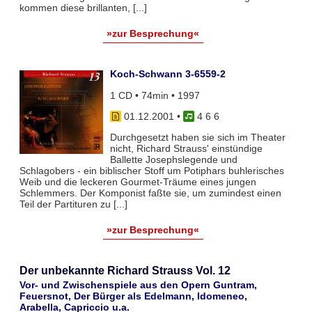
kommen diese brillanten, [...]
»zur Besprechung«
Koch-Schwann 3-6559-2
1 CD • 74min • 1997
01.12.2001
•
4 6 6
Durchgesetzt haben sie sich im Theater
nicht, Richard Strauss' einstündige
Ballette Josephslegende und
Schlagobers - ein biblischer Stoff um Potiphars buhlerisches
Weib und die leckeren Gourmet-Träume eines jungen
Schlemmers. Der Komponist faßte sie, um zumindest einen
Teil der Partituren zu [...]
»zur Besprechung«
Der unbekannte Richard Strauss Vol. 12
Vor- und Zwischenspiele aus den Opern Guntram,
Feuersnot, Der Bürger als Edelmann, Idomeneo,
Arabella, Capriccio u.a.