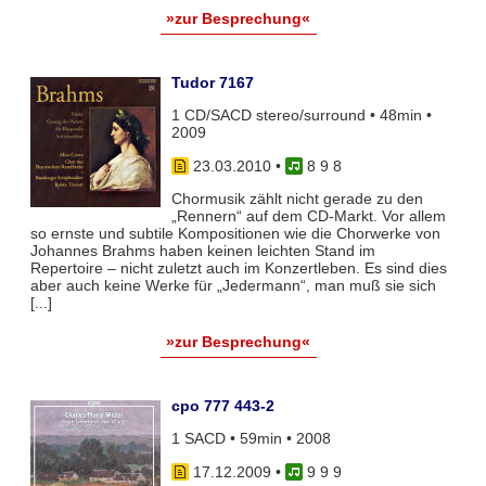
»zur Besprechung«
Tudor 7167
1 CD/SACD stereo/surround • 48min •
2009
23.03.2010
•
8 9 8
Chormusik zählt nicht gerade zu den
„Rennern“ auf dem CD-Markt. Vor allem
so ernste und subtile Kompositionen wie die Chorwerke von
Johannes Brahms haben keinen leichten Stand im
Repertoire – nicht zuletzt auch im Konzertleben. Es sind dies
aber auch keine Werke für „Jedermann“, man muß sie sich
[...]
»zur Besprechung«
cpo 777 443-2
1 SACD • 59min • 2008
17.12.2009
•
9 9 9