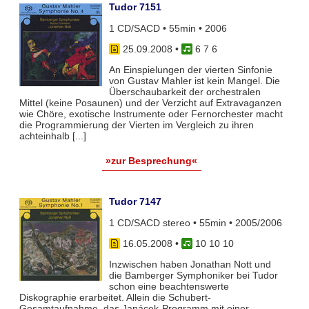
Tudor 7151
1 CD/SACD • 55min • 2006
25.09.2008
•
6 7 6
An Einspielungen der vierten Sinfonie
von Gustav Mahler ist kein Mangel. Die
Überschaubarkeit der orchestralen
Mittel (keine Posaunen) und der Verzicht auf Extravaganzen
wie Chöre, exotische Instrumente oder Fernorchester macht
die Programmierung der Vierten im Vergleich zu ihren
achteinhalb [...]
»zur Besprechung«
Tudor 7147
1 CD/SACD stereo • 55min • 2005/2006
16.05.2008
•
10 10 10
Inzwischen haben Jonathan Nott und
die Bamberger Symphoniker bei Tudor
schon eine beachtenswerte
Diskographie erarbeitet. Allein die Schubert-
Gesamtaufnahme, das Janácek-Programm mit einer