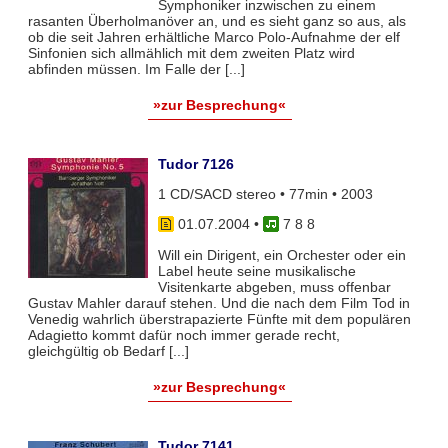
Symphoniker inzwischen zu einem
rasanten Überholmanöver an, und es sieht ganz so aus, als
ob die seit Jahren erhältliche Marco Polo-Aufnahme der elf
Sinfonien sich allmählich mit dem zweiten Platz wird
abfinden müssen. Im Falle der [...]
»zur Besprechung«
Tudor 7126
1 CD/SACD stereo • 77min • 2003
01.07.2004
•
7 8 8
Will ein Dirigent, ein Orchester oder ein
Label heute seine musikalische
Visitenkarte abgeben, muss offenbar
Gustav Mahler darauf stehen. Und die nach dem Film Tod in
Venedig wahrlich überstrapazierte Fünfte mit dem populären
Adagietto kommt dafür noch immer gerade recht,
gleichgültig ob Bedarf [...]
»zur Besprechung«
Tudor 7141