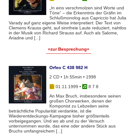
„In eins verschmolzen sind Worte und
Töne“ – die Erkenntnis der Gräfin im
Schlußmonolog aus Capriccio hat Julia
Varady auf ganz eigene Weise interpretiert: Der Text von
Clemens Krauss geht, auf sinnfreie Laute reduziert, nahtlos
in der Musik von Richard Strauss auf. Auch als Salome,
Ariadne und [...]
»zur Besprechung«
Orfeo C 438 982 H
2 CD • 1h 55min • 1998
01.11.1999
•
8 7 8
An Max Bruch, insbesondere seinen
großen Chorwerken, denen der
Komponist zu Lebzeiten seine
beträchtliche Popularität verdankte, ist die
Wiederentdeckungs-Kampagne bisher größtenteils
vorbeigegangen. Und wo ab und zu der Versuch
unternommen wurde, das eine oder andere Stück aus
Bruchs umfangreichem [...]