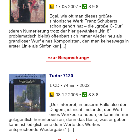
17.05.2007
•
8 9 8
Egal, wie oft man dieses größte
sinfonische Werk Franz Schuberts
schon gehört hat – die „große C-Dur“
(deren Numerierung trotz der hier gewählten „Nr. 8“
problematisch bleibt) offenbart sich immer wieder neu als
grandioser Wurf eines Komponisten, den man keineswegs in
erster Linie als Sinfoniker [...]
»zur Besprechung«
Tudor 7120
1 CD • 74min • 2002
08.12.2005
•
8 8 8
„Der Interpret, in unserm Falle also der
Dirigent, ist nicht imstande, den Wert
eines Werkes zu heben; er kann ihn nur
gelegentlich heruntersetzen, denn das Beste, was er geben
kann, ist lediglich eine dem Werte des Werkes
entsprechende Wiedergabe.” [...]