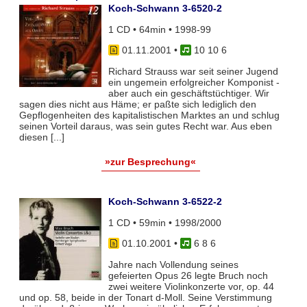
Koch-Schwann 3-6520-2
1 CD • 64min • 1998-99
01.11.2001
•
10 10 6
Richard Strauss war seit seiner Jugend
ein ungemein erfolgreicher Komponist -
aber auch ein geschäftstüchtiger. Wir
sagen dies nicht aus Häme; er paßte sich lediglich den
Gepflogenheiten des kapitalistischen Marktes an und schlug
seinen Vorteil daraus, was sein gutes Recht war. Aus eben
diesen [...]
»zur Besprechung«
Koch-Schwann 3-6522-2
1 CD • 59min • 1998/2000
01.10.2001
•
6 8 6
Jahre nach Vollendung seines
gefeierten Opus 26 legte Bruch noch
zwei weitere Violinkonzerte vor, op. 44
und op. 58, beide in der Tonart d-Moll. Seine Verstimmung