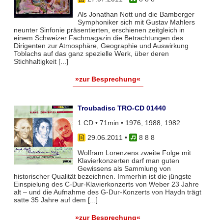
Als Jonathan Nott und die Bamberger
Symphoniker sich mit Gustav Mahlers
neunter Sinfonie präsentierten, erschienen zeitgleich in
einem Schweizer Fachmagazin die Betrachtungen des
Dirigenten zur Atmosphäre, Geographie und Auswirkung
Toblachs auf das ganz spezielle Werk, über deren
Stichhaltigkeit [...]
»zur Besprechung«
Troubadisc TRO-CD 01440
1 CD • 71min • 1976, 1988, 1982
29.06.2011
•
8 8 8
Wolfram Lorenzens zweite Folge mit
Klavierkonzerten darf man guten
Gewissens als Sammlung von
historischer Qualität bezeichnen. Immerhin ist die jüngste
Einspielung des C-Dur-Klavierkonzerts von Weber 23 Jahre
alt – und die Aufnahme des G-Dur-Konzerts von Haydn trägt
satte 35 Jahre auf dem [...]
»zur Besprechung«