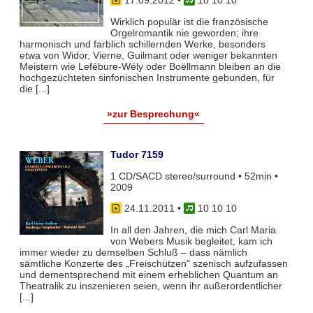
17.09.2012
•
10 10 10
Wirklich populär ist die französische
Orgelromantik nie geworden; ihre
harmonisch und farblich schillernden Werke, besonders
etwa von Widor, Vierne, Guilmant oder weniger bekannten
Meistern wie Lefébure-Wély oder Boëllmann bleiben an die
hochgezüchteten sinfonischen Instrumente gebunden, für
die [...]
»zur Besprechung«
Tudor 7159
1 CD/SACD stereo/surround • 52min •
2009
24.11.2011
•
10 10 10
In all den Jahren, die mich Carl Maria
von Webers Musik begleitet, kam ich
immer wieder zu demselben Schluß – dass nämlich
sämtliche Konzerte des „Freischützen" szenisch aufzufassen
und dementsprechend mit einem erheblichen Quantum an
Theatralik zu inszenieren seien, wenn ihr außerordentlicher
[...]