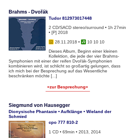
Brahms - Dvořák
Tudor 812973017448
2 CD/SACD stereo/surround • 1h 27min
• [P] 2018
28.11.2018
•
10 10 10
Dieses Album, Beginn einer kleinen
Kollektion, die jede der vier Brahms-
Symphonien mit einer der reifen Dvořák-Symphonien
kombinieren wird, ist schlicht so großartig gelungen, dass
ich mich bei der Besprechung auf das Wesentliche
beschränken möchte [...]
»zur Besprechung«
Siegmund von Hausegger
Dionysische Phantasie • Aufklänge • Wieland der
Schmied
cpo 777 810-2
1 CD • 69min • 2013, 2014