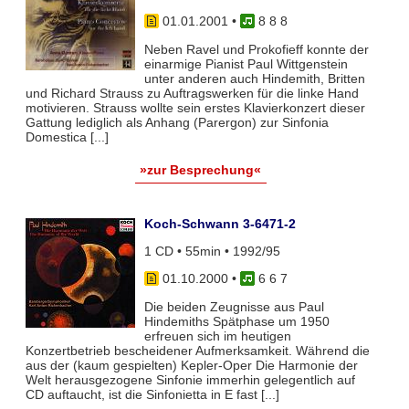
01.01.2001
•
8 8 8
Neben Ravel und Prokofieff konnte der
einarmige Pianist Paul Wittgenstein
unter anderen auch Hindemith, Britten
und Richard Strauss zu Auftragswerken für die linke Hand
motivieren. Strauss wollte sein erstes Klavierkonzert dieser
Gattung lediglich als Anhang (Parergon) zur Sinfonia
Domestica [...]
»zur Besprechung«
Koch-Schwann 3-6471-2
1 CD • 55min • 1992/95
01.10.2000
•
6 6 7
Die beiden Zeugnisse aus Paul
Hindemiths Spätphase um 1950
erfreuen sich im heutigen
Konzertbetrieb bescheidener Aufmerksamkeit. Während die
aus der (kaum gespielten) Kepler-Oper Die Harmonie der
Welt herausgezogene Sinfonie immerhin gelegentlich auf
CD auftaucht, ist die Sinfonietta in E fast [...]