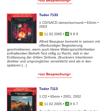
»zur Besprechung«
Tudor 7133
1 CD/SACD stereo/surround • 63min •
2003
11.02.2005
•
9 8 9
Alfred Beaujean bemerkt in seinem mit
offenkundiger Begeisterung
geschriebenen, wenn auch kleine Widersprüchlichkeiten
enthaltenden Beiheft-Text völlig zu Recht, daß in der
Erstfassung der dritten Sinfonie „Bruckners Intentionen
direkter und ursprünglicher verwirklicht sind als in den
späteren [...]
»zur Besprechung«
Tudor 7113
1 CD • 65min • 2001, 2002
11.02.2005
•
8 6 7