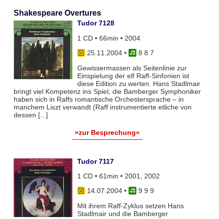
Shakespeare Overtures
Tudor 7128
1 CD • 66min • 2004
25.11.2004
•
8 8 7
Gewissermassen als Seitenlinie zur
Einspielung der elf Raff-Sinfonien ist
diese Edition zu werten. Hans Stadlmair
bringt viel Kompetenz ins Spiel, die Bamberger Symphoniker
haben sich in Raffs romantische Orchestersprache – in
manchem Liszt verwandt (Raff instrumentierte etliche von
dessen [...]
»zur Besprechung«
Tudor 7117
1 CD • 61min • 2001, 2002
14.07.2004
•
9 9 9
Mit ihrem Raff-Zyklus setzen Hans
Stadlmair und die Bamberger