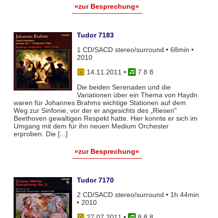
»zur Besprechung«
Tudor 7183
1 CD/SACD stereo/surround • 68min •
2010
14.11.2011
•
7 8 8
Die beiden Serenaden und die
Variationen über ein Thema von Haydn
waren für Johannes Brahms wichtige Stationen auf dem
Weg zur Sinfonie, vor der er angesichts des „Riesen"
Beethoven gewaltigen Respekt hatte. Hier konnte er sich im
Umgang mit dem für ihn neuen Medium Orchester
erproben. Die [...]
»zur Besprechung«
Tudor 7170
2 CD/SACD stereo/surround • 1h 44min
• 2010
27.07.2011
•
8 8 8