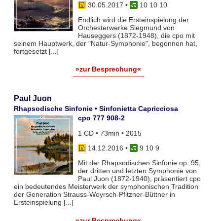
30.05.2017
•
10 10 10
Endlich wird die Ersteinspielung der
Orchesterwerke Siegmund von
Hauseggers (1872-1948), die cpo mit
seinem Hauptwerk, der "Natur-Symphonie", begonnen hat,
fortgesetzt [...]
»zur Besprechung«
Paul Juon
Rhapsodische Sinfonie • Sinfonietta Capricciosa
cpo 777 908-2
1 CD • 73min • 2015
14.12.2016
•
9 10 9
Mit der Rhapsodischen Sinfonie op. 95,
der dritten und letzten Symphonie von
Paul Juon (1872-1940), präsentiert cpo
ein bedeutendes Meisterwerk der symphonischen Tradition
der Generation Strauss-Woyrsch-Pfitzner-Büttner in
Ersteinspielung [...]
»zur Besprechung«