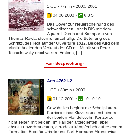
1 CD • 74min • 2000, 2001
04.06.2003
•
6 8 5
Das Cover zur Neuerscheinung des
schwedischen Labels BIS mit dem
Aquarell Death and Bonaparte von
Thomas Rowlandson ist unauffällig. Die Betonung des
Schriftzuges liegt auf der Ouvertüre 1812. Beides wird dem
Musikhändler den Verkauf der CD mit Musik von Peter I.
Tschaikowsky erschweren. Erstens, [...]
»zur Besprechung«
Arts 47621-2
1 CD • 80min • 2000
01.12.2001
•
10 10 10
Gewöhnlich beginnt die Schallplatten-
Karriere eines Klavierduos mit einem
der beiden Mendelssohn-Konzerte,
nicht selten mit beiden. Im Fall der altgedienten, aber
absolut unverbrauchten, geradezu kämpferisch auftretenden
Formation Begoña Uriarte und Karl-Hermann Mrongovius