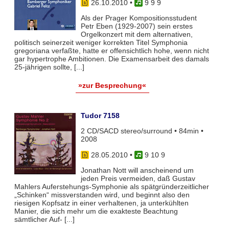
26.10.2010
•
9 9 9
Als der Prager Kompositionsstudent
Petr Eben (1929-2007) sein erstes
Orgelkonzert mit dem alternativen,
politisch seinerzeit weniger korrekten Titel Symphonia
gregoriana verfaßte, hatte er offensichtlich hohe, wenn nicht
gar hypertrophe Ambitionen. Die Examensarbeit des damals
25-jährigen sollte, [...]
»zur Besprechung«
Tudor 7158
2 CD/SACD stereo/surround • 84min •
2008
28.05.2010
•
9 10 9
Jonathan Nott will anscheinend um
jeden Preis vermeiden, daß Gustav
Mahlers Auferstehungs-Symphonie als spätgründerzeitlicher
„Schinken“ missverstanden wird, und beginnt also den
riesigen Kopfsatz in einer verhaltenen, ja unterkühlten
Manier, die sich mehr um die exakteste Beachtung
sämtlicher Auf- [...]