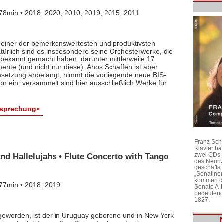
78min • 2018, 2020, 2010, 2019, 2015, 2011
t einer der bemerkenswertesten und produktivsten
atürlich sind es insbesondere seine Orchesterwerke, die
n bekannt gemacht haben, darunter mittlerweile 17
mente (und nicht nur diese). Ahos Schaffen ist aber
 Besetzung anbelangt, nimmt die vorliegende neue BIS-
 ein: versammelt sind hier ausschließlich Werke für
esprechung«
Franz Sch
Klavier h
zwei CDs 
d Hallelujahs • Flute Concerto with Tango
des Neunz
geschäftst
„Sonatine
kommen di
77min • 2018, 2019
Sonate A-
bedeutend
1827.
geworden, ist der in Uruguay geborene und in New York