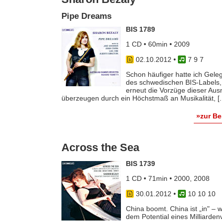
Pipe Dreams
BIS 1789
1 CD • 60min • 2009
02.10.2012
•
7 9 7
Schon häufiger hatte ich Gele
des schwedischen BIS-Labels, 
erneut die Vorzüge dieser Aus
überzeugen durch ein Höchstmaß an Musikalität, [..
»zur B
Across the Sea
BIS 1739
1 CD • 71min • 2000, 2008
30.01.2012
•
10 10 10
China boomt. China ist „in" – 
dem Potential eines Milliarden