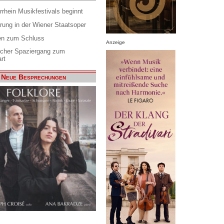
rrhein Musikfestivals beginnt
rung in der Wiener Staatsoper
en zum Schluss
Anzeige
scher Spaziergang zum
rt
Neue Besprechungen