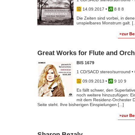
14.09.2017
•
8 8 8
Die Zeiten sind vorbei, in den
unspielbares Monstrum galt. [..
»zur B
Great Works for Flute and Orch
BIS 1679
1 CD/SACD stereo/surround • 
09.09.2013
•
9 10 9
Es fällt schwer, den Superlativ
noch weitere hinzuzufügen: Ein
mit dem Residenz-Orchester D
Seite steht. Ihre bisherigen Einspielungen [...]
»zur B
Sharon Bezaly