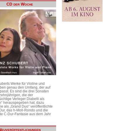
CD der Woche
uberts Werke für Violine und
aben genau den Umfang, der auf
passt. Es sind die drei Sonaten
ehnjährigen, die der
üchtige Verleger Diabelli als
n“ herausgegeben hat, dazu
e als „Grand Duo“ veröffentlichte
Dur, das h-Moll-Rondo und die
e C-Dur-Fantasie aus dem Jahr
Neuveröffentlichungen