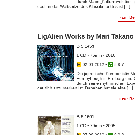
durch Maos „Kulturrevolution" 
doch in der Weltspitze des Klassikmarktes ist [...]
»zur B
LigAlien Works by Mari Takano
BIS 1453
1 CD • 76min • 2010
02.01.2012
•
8 9 7
Die japanische Komponistin Ma
Ferneyhough in Freiburg und G
durch seine rhythmischen Expe
deutlich anzumerken ist. Daneben hat sie eine [...]
»zur B
BIS 1601
1 CD • 79min • 2005
27.08.2010
•
9 9 8