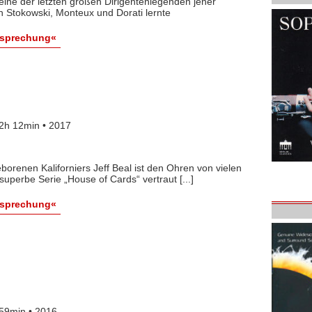
eine der letzten großen Dirigentenlegenden jener
n Stokowski, Monteux und Dorati lernte
esprechung«
2h 12min • 2017
orenen Kaliforniers Jeff Beal ist den Ohren von vielen
uperbe Serie „House of Cards“ vertraut [...]
esprechung«
59min • 2016