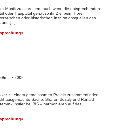
mm-Musik zu schreiben, auch wenn die entsprechenden
el oder Haupttitel genauso ihr Ziel beim Hörer
literarischen oder historischen Inspirationsquellen des
nd [...]
esprechung«
59min • 2008
iker zu einem gemeinsamen Projekt zusammenfinden,
nicht ausgemachte Sache. Sharon Bezaly und Ronald
Stammkünstler bei BIS – harmonieren auf das
esprechung«