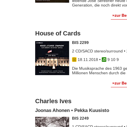
lebende José Serebrier heute 
Generation, die noch direkt vo
»zur B
House of Cards
BIS 2299
2 CD/SACD stereo/surround • 
18.11.2018
•
9 10 9
Die Musiksprache des 1963 geb
Millionen Menschen durch die s
»zur B
Charles Ives
Joonas Ahonen • Pekka Kuusisto
BIS 2249
1 CD/SACD stereo/surround • 