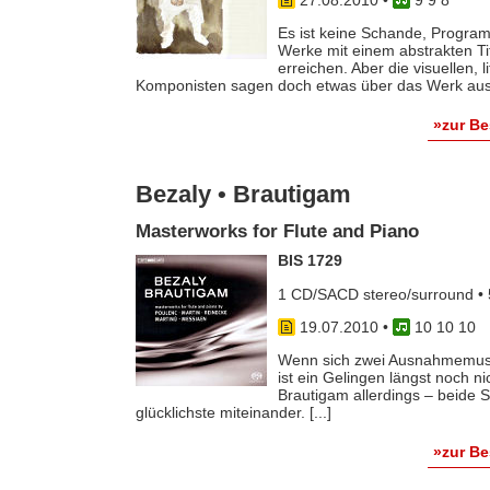
Es ist keine Schande, Progra
Werke mit einem abstrakten Tit
erreichen. Aber die visuellen, 
Komponisten sagen doch etwas über das Werk aus u
»zur B
Bezaly • Brautigam
Masterworks for Flute and Piano
BIS 1729
1 CD/SACD stereo/surround • 
19.07.2010
•
10 10 10
Wenn sich zwei Ausnahmemus
ist ein Gelingen längst noch 
Brautigam allerdings – beide 
glücklichste miteinander. [...]
»zur B