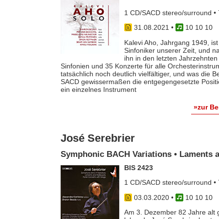
1 CD/SACD stereo/surround • 
31.08.2021
•
10 10 10
Kalevi Aho, Jahrgang 1949, is
Sinfoniker unserer Zeit, und n
ihn in den letzten Jahrzehnte
Sinfonien und 35 Konzerte für alle Orchesterinstru
tatsächlich noch deutlich vielfältiger, und was die
SACD gewissermaßen die entgegengesetzte Position
ein einzelnes Instrument
»zur B
José Serebrier
Symphonic BACH Variations • Laments an
BIS 2423
1 CD/SACD stereo/surround • 
03.03.2020
•
10 10 10
Am 3. Dezember 82 Jahre alt 