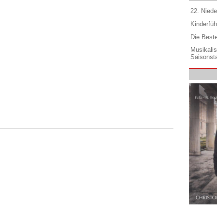
22. Niede
Kinderfüh
Die Best
Musikali
Saisonsta