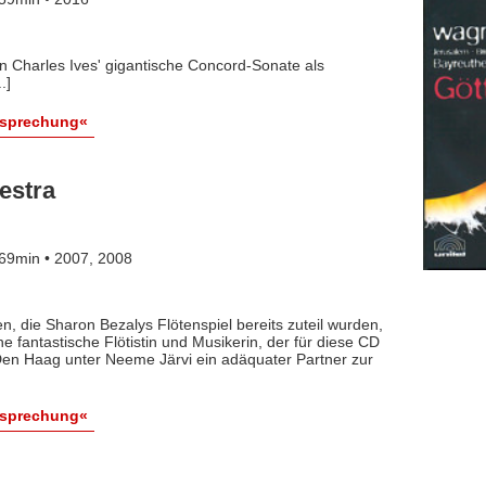
en Charles Ives' gigantische Concord-Sonate als
.]
esprechung«
estra
69min • 2007, 2008
en, die Sharon Bezalys Flötenspiel bereits zuteil wurden,
e fantastische Flötistin und Musikerin, der für diese CD
en Haag unter Neeme Järvi ein adäquater Partner zur
esprechung«