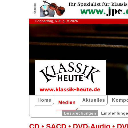
Anzeige
Donnerstag, 6. August 2026
Home
Aktuelles
Kompo
Medien
Besprechungen
Empfehlung
CD • SACD • DVD-Audio • DV