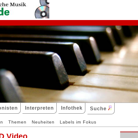
nisten
Interpreten
Infothek
Suche
en
Themen
Neuheiten
Labels im Fokus
D Video