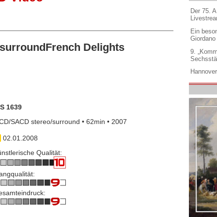
Der 75. 
Livestre
Ein beso
Giordano
surroundFrench Delights
9. „Komm
Sechsstä
Hannover
IS 1639
CD/SACD stereo/surround • 62min • 2007
02.01.2008
nstlerische Qualität:
angqualität:
esamteindruck: