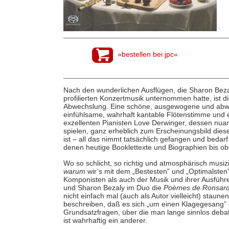
»bestellen bei jpc«
Nach den wunderlichen Ausflügen, die Sharon Bezaly
profilierten Konzertmusik unternommen hatte, ist 
Abwechslung. Eine schöne, ausgewogene und abw
einfühlsame, wahrhaft kantable Flötenstimme und
exzellenten Pianisten Love Derwinger, dessen nuanci
spielen, ganz erheblich zum Erscheinungsbild diese
ist – all das nimmt tatsächlich gefangen und bedarf
denen heutige Booklettexte und Biographien bis obe
Wo so schlicht, so richtig und atmosphärisch musiz
warum
wir’s mit dem „Bestesten” und „Optimalsten
Komponisten als auch der Musik und ihrer Ausführ
und Sharon Bezaly im Duo die
Poèmes de Ronsar
nicht einfach mal (auch als Autor vielleicht) staune
beschreiben, daß es sich „um einen Klagegesang” o
Grundsatzfragen, über die man lange sinnlos debat
ist wahrhaftig ein anderer.