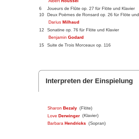
Albert
Roussel
6
Joueurs de Flûte op. 27 für Flöte und Klavier
10
Deux Poèmes de Ronsard op. 26 für Flöte un
Darius
Milhaud
12
Sonatine op. 76 für Flöte und Klavier
Benjamin
Godard
15
Suite de Trois Morceaux op. 116
Interpreten der Einspielung
Sharon
Bezaly
(Flöte)
Love
Derwinger
(Klavier)
Barbara
Hendricks
(Sopran)