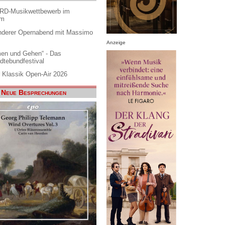
ARD-Musikwettbewerb im
am
nderer Opernabend mit Massimo
Anzeige
en und Gehen“ - Das
dtebundfestival
 Klassik Open-Air 2026
Neue Besprechungen