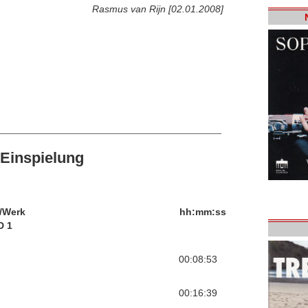
Rasmus van Rijn [02.01.2008]
Einspielung
/Werk
hh:mm:ss
D 1
00:08:53
00:16:39