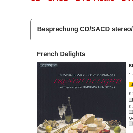
Besprechung CD/SACD stereo/
French Delights
B
1 
Kü
Kl
G