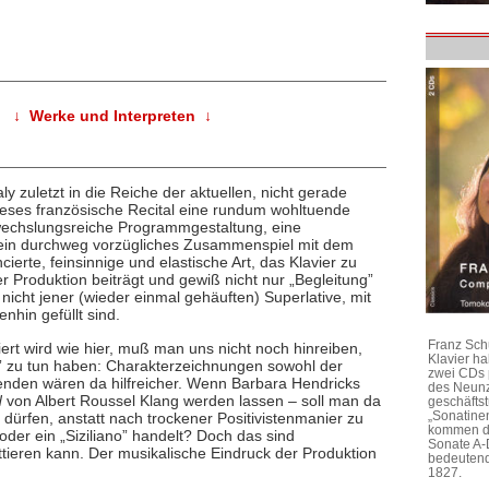
↓ Werke und Interpreten ↓
 zuletzt in die Reiche der aktuellen, nicht gerade
dieses französische Recital eine rundum wohltuende
echslungsreiche Programmgestaltung, eine
 ein durchweg vorzügliches Zusammenspiel mit dem
erte, feinsinnige und elastische Art, das Klavier zu
r Produktion beiträgt und gewiß nicht nur „Begleitung”
 nicht jener (wieder einmal gehäuften) Superlative, mit
nhin gefüllt sind.
Franz Sch
iert wird wie hier, muß man uns nicht noch hinreiben,
Klavier h
” zu tun haben: Charakterzeichnungen sowohl der
zwei CDs 
enden wären da hilfreicher. Wenn Barbara Hendricks
des Neunz
d
von Albert Roussel Klang werden lassen – soll man da
geschäftst
„Sonatine
n dürfen, anstatt nach trockener Positivistenmanier zu
kommen di
der ein „Siziliano” handelt? Doch das sind
Sonate A-
tieren kann. Der musikalische Eindruck der Produktion
bedeutend
1827.