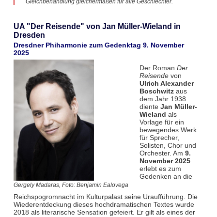
Gleichbehandlung gleichermaßen für alle Geschlechter.
UA "Der Reisende" von Jan Müller-Wieland in
Dresden
Dresdner Phiharmonie zum Gedenktag 9. November
2025
Der Roman
Der
Reisende
von
Ulrich Alexander
Boschwitz
aus
dem Jahr 1938
diente
Jan Müller-
Wieland
als
Vorlage für ein
bewegendes Werk
für Sprecher,
Solisten, Chor und
Orchester. Am
9.
November 2025
erlebt es zum
Gedenken an die
Gergely Madaras, Foto: Benjamin Ealovega
Reichspogromnacht im Kulturpalast seine Uraufführung. Die
Wiederentdeckung dieses hochdramatischen Textes wurde
2018 als literarische Sensation gefeiert. Er gilt als eines der