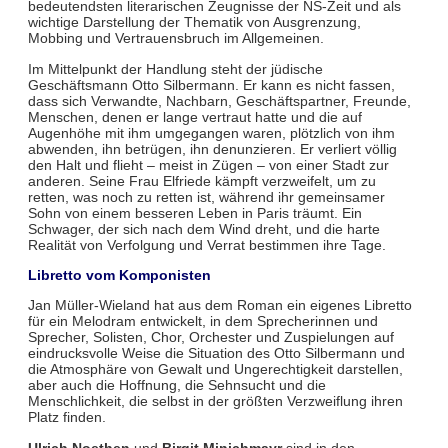
bedeutendsten literarischen Zeugnisse der NS-Zeit und als
wichtige Darstellung der Thematik von Ausgrenzung,
Mobbing und Vertrauensbruch im Allgemeinen.
Im Mittelpunkt der Handlung steht der jüdische
Geschäftsmann Otto Silbermann. Er kann es nicht fassen,
dass sich Verwandte, Nachbarn, Geschäftspartner, Freunde,
Menschen, denen er lange vertraut hatte und die auf
Augenhöhe mit ihm umgegangen waren, plötzlich von ihm
abwenden, ihn betrügen, ihn denunzieren. Er verliert völlig
den Halt und flieht – meist in Zügen – von einer Stadt zur
anderen. Seine Frau Elfriede kämpft verzweifelt, um zu
retten, was noch zu retten ist, während ihr gemeinsamer
Sohn von einem besseren Leben in Paris träumt. Ein
Schwager, der sich nach dem Wind dreht, und die harte
Realität von Verfolgung und Verrat bestimmen ihre Tage.
Libretto vom Komponisten
Jan Müller-Wieland hat aus dem Roman ein eigenes Libretto
für ein Melodram entwickelt, in dem Sprecherinnen und
Sprecher, Solisten, Chor, Orchester und Zuspielungen auf
eindrucksvolle Weise die Situation des Otto Silbermann und
die Atmosphäre von Gewalt und Ungerechtigkeit darstellen,
aber auch die Hoffnung, die Sehnsucht und die
Menschlichkeit, die selbst in der größten Verzweiflung ihren
Platz finden.
Ulrich Noethen
und
Birgit Minichmayr
sind in den