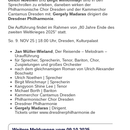
Sprechrollen zu erleben, daneben wirken der
Philharmonische Chor Dresden und der Kammerchor
Cantamus Dresden mit.
Gergely Madaras
dirigiert die
Dresdner Philharmonie
.
Die Aufführung findet im Rahmen von „80 Jahre Ende des
zweiten Weltkrieges 2025“ statt.
So. 9. NOV 25 | 18.00 Uhr, Dresden, Kulturpalast
Jan Müller-Wieland
, Der Reisende – Melodram –
Uraufführung
für Sprecher, Sprecherin, Tenor, Bariton, Chor,
Zuspielungen und großes Orchester
nach dem gleichnamigen Roman von Ulrich Alexander
Boschwitz
Ulrich Noethen | Sprecher
Birgit Minichmayr | Sprecherin
Kangyoon Shine Lee | Tenor
Michael Borth | Bariton
Kammerchor Cantamus Dresden
Philharmonischer Chor Dresden
Dresdner Philharmonie
Gergely Madaras
| Dirigent.
Tickets unter www.dresdnerphilharmonie.de
Weitere Meldungen vom 09.10.2025