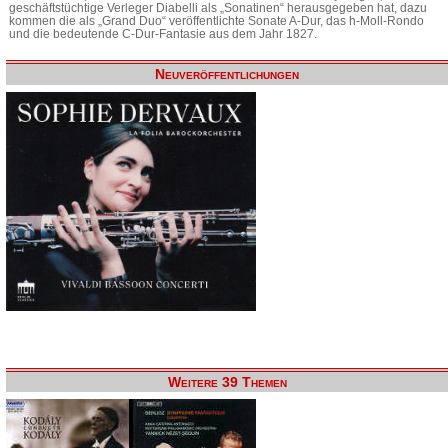
geschäftstüchtige Verleger Diabelli als „Sonatinen“ herausgegeben hat, dazu
kommen die als „Grand Duo“ veröffentlichte Sonate A-Dur, das h-Moll-Rondo
und die bedeutende C-Dur-Fantasie aus dem Jahr 1827.
Neuveröffentlichungen
Weitere 39 Themen