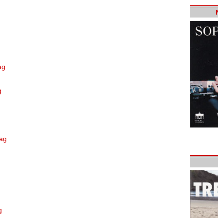
ag
g
tag
g