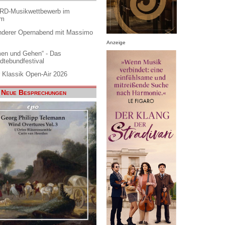
ARD-Musikwettbewerb im
am
nderer Opernabend mit Massimo
Anzeige
en und Gehen“ - Das
dtebundfestival
 Klassik Open-Air 2026
Neue Besprechungen