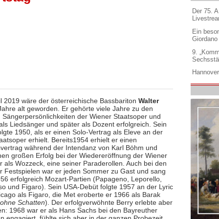
Der 75. 
Livestre
Ein beso
Giordano
9. „Komm
Sechsstä
Hannover
il 2019 wäre der österreichische Bassbariton
Walter
ahre alt geworden. Er gehörte viele Jahre zu den
 Sängerpersönlichkeiten der Wiener Staatsoper und
als Liedsänger und später als Dozent erfolgreich. Sein
lgte 1950, als er einen Solo-Vertrag als Eleve an der
atsoper erhielt. Bereits1954 erhielt er einen
svertrag während der Intendanz von Karl Böhm und
inen großen Erfolg bei der Wiedereröffnung der Wiener
r als Wozzeck, eine seiner Paraderollen. Auch bei den
r Festspielen war er jeden Sommer zu Gast und sang
956 erfolgreich Mozart-Partien (Papageno, Leporello,
so und Figaro). Sein USA-Debüt folgte 1957 an der Lyric
cago als Figaro, die Met eroberte er 1966 als Barak
 ohne Schatten
). Der erfolgverwöhnte Berry erlebte aber
en: 1968 war er als Hans Sachs bei den Bayreuther
n engagiert, fühlte sich aber in der ganzen Probezeit