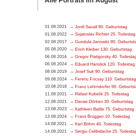
Alle Porträts im August
01.08.2021
→ Jordi Savall 80. Geburtstag
01.08.2022
→ Svjatoslav Richter 25. Todestag
02.08.2017
→ Gundula Janowitz 80. Geburtst
05.08.2020
→ Erich Kleiber 130. Geburtstag
06.08.2016
→ Gregor Piatigorsky 40. Todesta
06.08.2024
→ Eduard Hanslick 120. Todestag
08.08.2019
→ Josef Suk 90. Geburtstag
09.08.2024
→ Ferenc Fricsay 110. Geburtstag
10.08.2018
→ Franz Lehrndorfer 90. Geburts
11.08.2021
→ Rafael Kubelík 25. Todestag
12.08.2021
→ Danae Dörken 30. Geburtstag
13.08.2023
→ Kathleen Battle 75. Geburtstag
13.08.2024
→ Frans Brüggen 10. Todestag
14.08.2021
→ Karl Böhm 40. Todestag
14.08.2021
→ Sergiu Celibidache 25. Todesta