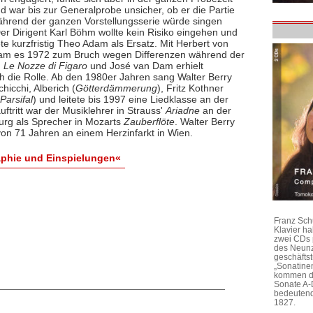
d war bis zur Generalprobe unsicher, ob er die Partie
während der ganzen Vorstellungsserie würde singen
er Dirigent Karl Böhm wollte kein Risiko eingehen und
ete kurzfristig Theo Adam als Ersatz. Mit Herbert von
am es 1972 zum Bruch wegen Differenzen während der
u
Le Nozze di Figaro
und José van Dam erhielt
ch die Rolle. Ab den 1980er Jahren sang Walter Berry
chicchi, Alberich (
Götterdämmerung
), Fritz Kothner
Parsifal
) und leitete bis 1997 eine Liedklasse an der
ftritt war der Musiklehrer in Strauss'
Ariadne
an der
urg als Sprecher in Mozarts
Zauberflöte
. Walter Berry
on 71 Jahren an einem Herzinfarkt in Wien.
raphie und Einspielungen«
Franz Sch
Klavier h
zwei CDs 
des Neunz
geschäftst
„Sonatine
kommen di
Sonate A-
bedeutend
1827.