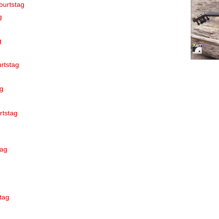
burtstag
g
g
urtstag
g
rtstag
tag
tag