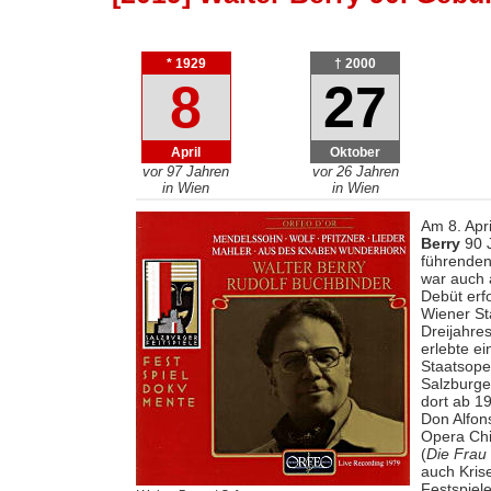
* 1929
† 2000
8
27
April
Oktober
vor 97 Jahren
vor 26 Jahren
in Wien
in Wien
Am 8. Apr
Berry
90 J
führenden
war auch 
Debüt erfo
Wiener Sta
Dreijahre
erlebte e
Staatsope
Salzburge
dort ab 1
Don Alfon
Opera Chi
(
Die Frau
auch Kris
Festspiele