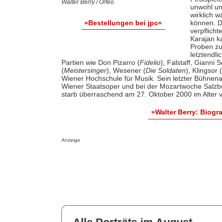
Walter Berry / Orfeo
unwohl un
wirklich 
können. D
»Bestellungen bei jpc«
verpflicht
Karajan k
Proben z
letztendli
Partien wie Don Pizarro (
Fidelio
), Falstaff, Gianni S
(
Meistersinger
), Wesener (
Die Soldaten
), Klingsor (
Wiener Hochschule für Musik. Sein letzter Bühnenau
Wiener Staatsoper und bei der Mozartwoche Salzb
starb überraschend am 27. Oktober 2000 im Alter v
»Walter Berry: Biog
Anzeige