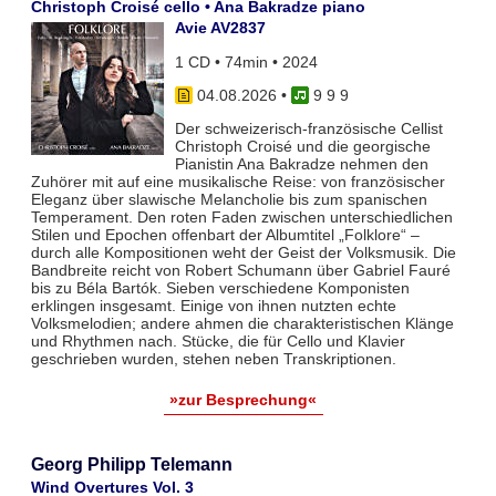
Christoph Croisé cello • Ana Bakradze piano
Avie AV2837
1 CD • 74min • 2024
04.08.2026
•
9 9 9
Der schweizerisch-französische Cellist
Christoph Croisé und die georgische
Pianistin Ana Bakradze nehmen den
Zuhörer mit auf eine musikalische Reise: von französischer
Eleganz über slawische Melancholie bis zum spanischen
Temperament. Den roten Faden zwischen unterschiedlichen
Stilen und Epochen offenbart der Albumtitel „Folklore“ –
durch alle Kompositionen weht der Geist der Volksmusik. Die
Bandbreite reicht von Robert Schumann über Gabriel Fauré
bis zu Béla Bartók. Sieben verschiedene Komponisten
erklingen insgesamt. Einige von ihnen nutzten echte
Volksmelodien; andere ahmen die charakteristischen Klänge
und Rhythmen nach. Stücke, die für Cello und Klavier
geschrieben wurden, stehen neben Transkriptionen.
»zur Besprechung«
Georg Philipp Telemann
Wind Overtures Vol. 3