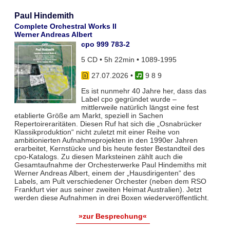
Paul Hindemith
Complete Orchestral Works II
Werner Andreas Albert
cpo 999 783-2
5 CD • 5h 22min • 1089-1995
27.07.2026
•
9 8 9
Es ist nunmehr 40 Jahre her, dass das
Label cpo gegründet wurde –
mittlerweile natürlich längst eine fest
etablierte Größe am Markt, speziell in Sachen
Repertoireraritäten. Diesen Ruf hat sich die „Osnabrücker
Klassikproduktion“ nicht zuletzt mit einer Reihe von
ambitionierten Aufnahmeprojekten in den 1990er Jahren
erarbeitet, Kernstücke und bis heute fester Bestandteil des
cpo-Katalogs. Zu diesen Marksteinen zählt auch die
Gesamtaufnahme der Orchesterwerke Paul Hindemiths mit
Werner Andreas Albert, einem der „Hausdirigenten“ des
Labels, am Pult verschiedener Orchester (neben dem RSO
Frankfurt vier aus seiner zweiten Heimat Australien). Jetzt
werden diese Aufnahmen in drei Boxen wiederveröffentlicht.
»zur Besprechung«