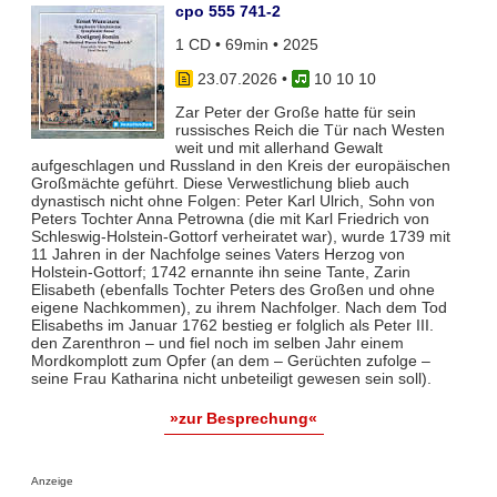
cpo 555 741-2
1 CD • 69min • 2025
23.07.2026
•
10 10 10
Zar Peter der Große hatte für sein
russisches Reich die Tür nach Westen
weit und mit allerhand Gewalt
aufgeschlagen und Russland in den Kreis der europäischen
Großmächte geführt. Diese Verwestlichung blieb auch
dynastisch nicht ohne Folgen: Peter Karl Ulrich, Sohn von
Peters Tochter Anna Petrowna (die mit Karl Friedrich von
Schleswig-Holstein-Gottorf verheiratet war), wurde 1739 mit
11 Jahren in der Nachfolge seines Vaters Herzog von
Holstein-Gottorf; 1742 ernannte ihn seine Tante, Zarin
Elisabeth (ebenfalls Tochter Peters des Großen und ohne
eigene Nachkommen), zu ihrem Nachfolger. Nach dem Tod
Elisabeths im Januar 1762 bestieg er folglich als Peter III.
den Zarenthron – und fiel noch im selben Jahr einem
Mordkomplott zum Opfer (an dem – Gerüchten zufolge –
seine Frau Katharina nicht unbeteiligt gewesen sein soll).
»zur Besprechung«
Anzeige