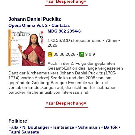
»zur Besprechung«
Johann Daniel Pucklitz
Opera Omnia Vol. 2 • Cantatas
MDG 902 2394-6
1 CD/SACD stereo/surround • 73min •
2025
05.08.2026
•
9 9 9
Auch in der 2. Folge der geplamten
Gesamt-Edition des lange vergessenen
Danziger Kirchenmusikers Johann Daniel Pucklitz (1705-
1774) warten Andrzej Szadejko und das 2008 von ihm
gegründete Goldberg Baroque Ensemble wieder mit
veritablen Entdeckungen auf, die nicht nur für Liebhaber
barocker Kirchenmusik von Interesse sind.
»zur Besprechung«
Folklore
Falla • N. Boulanger •Tsintsadze • Schumann • Bartók •
Fauré Sarasate