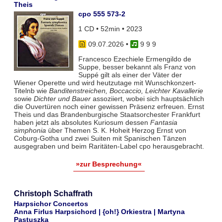
Theis
cpo 555 573-2
1 CD • 52min • 2023
09.07.2026
•
9 9 9
Francesco Ezechiele Ermengildo de
Suppe, besser bekannt als Franz von
Suppé gilt als einer der Väter der
Wiener Operette und wird heutzutage mit Wunschkonzert-
Titelnb wie
Banditenstreichen, Boccaccio, Leichter Kavallerie
sowie
Dichter und Bauer
assoziiert, wobei sich hauptsächlich
die Ouvertüren noch einer gewissen Präsenz erfreuen. Ernst
Theis und das Brandenburgische Staatsorchester Frankfurt
haben jetzt als absolutes Kuriosum dessen
Fantasia
simphonia
über Themen S. K. Hoheit Herzog Ernst von
Coburg-Gotha und zwei Suiten mit Spanischen Tänzen
ausgegraben und beim Raritäten-Label cpo herausgebracht.
»zur Besprechung«
Christoph Schaffrath
Harpsichor Concertos
Anna Firlus Harpsichord | {oh!} Orkiestra | Martyna
Pastuszka