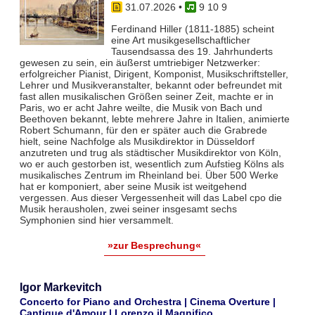
31.07.2026
•
9 10 9
Ferdinand Hiller (1811-1885) scheint
eine Art musikgesellschaftlicher
Tausendsassa des 19. Jahrhunderts
gewesen zu sein, ein äußerst umtriebiger Netzwerker:
erfolgreicher Pianist, Dirigent, Komponist, Musikschriftsteller,
Lehrer und Musikveranstalter, bekannt oder befreundet mit
fast allen musikalischen Größen seiner Zeit, machte er in
Paris, wo er acht Jahre weilte, die Musik von Bach und
Beethoven bekannt, lebte mehrere Jahre in Italien, animierte
Robert Schumann, für den er später auch die Grabrede
hielt, seine Nachfolge als Musikdirektor in Düsseldorf
anzutreten und trug als städtischer Musikdirektor von Köln,
wo er auch gestorben ist, wesentlich zum Aufstieg Kölns als
musikalisches Zentrum im Rheinland bei. Über 500 Werke
hat er komponiert, aber seine Musik ist weitgehend
vergessen. Aus dieser Vergessenheit will das Label cpo die
Musik herausholen, zwei seiner insgesamt sechs
Symphonien sind hier versammelt.
»zur Besprechung«
Igor Markevitch
Concerto for Piano and Orchestra | Cinema Overture |
Cantique d'Amour | Lorenzo il Magnifico