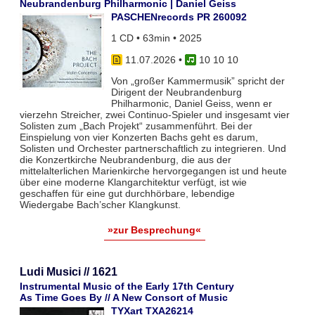
Neubrandenburg Philharmonic | Daniel Geiss
PASCHENrecords PR 260092
1 CD • 63min • 2025
11.07.2026
•
10 10 10
Von „großer Kammermusik” spricht der
Dirigent der Neubrandenburg
Philharmonic, Daniel Geiss, wenn er
vierzehn Streicher, zwei Continuo-Spieler und insgesamt vier
Solisten zum „Bach Projekt“ zusammenführt. Bei der
Einspielung von vier Konzerten Bachs geht es darum,
Solisten und Orchester partnerschaftlich zu integrieren. Und
die Konzertkirche Neubrandenburg, die aus der
mittelalterlichen Marienkirche hervorgegangen ist und heute
über eine moderne Klangarchitektur verfügt, ist wie
geschaffen für eine gut durchhörbare, lebendige
Wiedergabe Bach’scher Klangkunst.
»zur Besprechung«
Ludi Musici // 1621
Instrumental Music of the Early 17th Century
As Time Goes By // A New Consort of Music
TYXart TXA26214