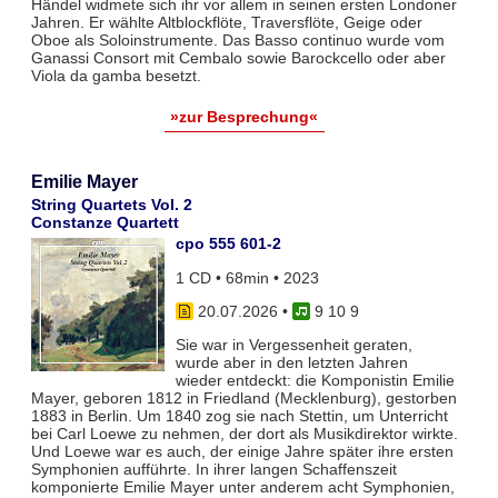
Händel widmete sich ihr vor allem in seinen ersten Londoner
Jahren. Er wählte Altblockflöte, Traversflöte, Geige oder
Oboe als Soloinstrumente. Das Basso continuo wurde vom
Ganassi Consort mit Cembalo sowie Barockcello oder aber
Viola da gamba besetzt.
»zur Besprechung«
Emilie Mayer
String Quartets Vol. 2
Constanze Quartett
cpo 555 601-2
1 CD • 68min • 2023
20.07.2026
•
9 10 9
Sie war in Vergessenheit geraten,
wurde aber in den letzten Jahren
wieder entdeckt: die Komponistin Emilie
Mayer, geboren 1812 in Friedland (Mecklenburg), gestorben
1883 in Berlin. Um 1840 zog sie nach Stettin, um Unterricht
bei Carl Loewe zu nehmen, der dort als Musikdirektor wirkte.
Und Loewe war es auch, der einige Jahre später ihre ersten
Symphonien aufführte. In ihrer langen Schaffenszeit
komponierte Emilie Mayer unter anderem acht Symphonien,