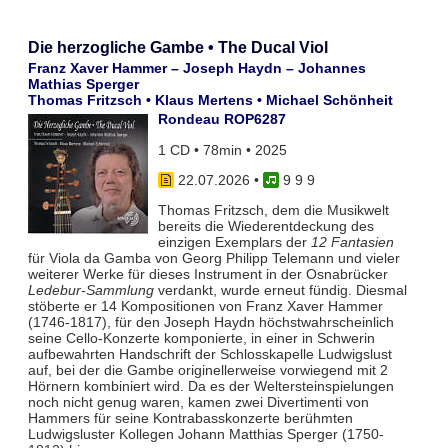
Die herzogliche Gambe • The Ducal Viol
Franz Xaver Hammer – Joseph Haydn – Johannes
Mathias Sperger
Thomas Fritzsch • Klaus Mertens • Michael Schönheit
Rondeau ROP6287
1 CD • 78min • 2025
22.07.2026
•
9 9 9
Thomas Fritzsch, dem die Musikwelt
bereits die Wiederentdeckung des
einzigen Exemplars der
12 Fantasien
für Viola da Gamba von Georg Philipp Telemann und vieler
weiterer Werke für dieses Instrument in der Osnabrücker
Ledebur-Sammlung
verdankt, wurde erneut fündig. Diesmal
stöberte er 14 Kompositionen von Franz Xaver Hammer
(1746-1817), für den Joseph Haydn höchstwahrscheinlich
seine Cello-Konzerte komponierte, in einer in Schwerin
aufbewahrten Handschrift der Schlosskapelle Ludwigslust
auf, bei der die Gambe originellerweise vorwiegend mit 2
Hörnern kombiniert wird. Da es der Weltersteinspielungen
noch nicht genug waren, kamen zwei Divertimenti von
Hammers für seine Kontrabasskonzerte berühmten
Ludwigsluster Kollegen Johann Matthias Sperger (1750-