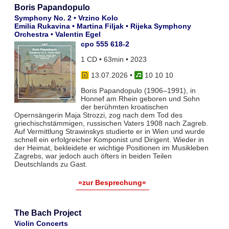
Boris Papandopulo
Symphony No. 2 • Vrzino Kolo
Emilia Rukavina • Martina Filjak • Rijeka Symphony
Orchestra • Valentin Egel
cpo 555 618-2
1 CD • 63min • 2023
13.07.2026
•
10 10 10
Boris Papandopulo (1906–1991), in
Honnef am Rhein geboren und Sohn
der berühmten kroatischen
Opernsängerin Maja Strozzi, zog nach dem Tod des
griechischstämmigen, russischen Vaters 1908 nach Zagreb.
Auf Vermittlung Strawinskys studierte er in Wien und wurde
schnell ein erfolgreicher Komponist und Dirigent. Wieder in
der Heimat, bekleidete er wichtige Positionen im Musikleben
Zagrebs, war jedoch auch öfters in beiden Teilen
Deutschlands zu Gast.
»zur Besprechung«
The Bach Project
Violin Concerts