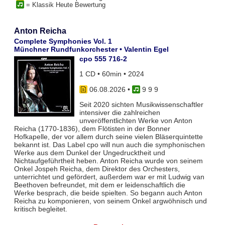
= Klassik Heute Bewertung
Anton Reicha
Complete Symphonies Vol. 1
Münchner Rundfunkorchester • Valentin Egel
cpo 555 716-2
1 CD • 60min • 2024
06.08.2026
•
9 9 9
Seit 2020 sichten Musikwissenschaftler
intensiver die zahlreichen
unveröffentlichten Werke von Anton
Reicha (1770-1836), dem Flötisten in der Bonner
Hofkapelle, der vor allem durch seine vielen Bläserquintette
bekannt ist. Das Label cpo will nun auch die symphonischen
Werke aus dem Dunkel der Ungedrucktheit und
Nichtaufgeführtheit heben. Anton Reicha wurde von seinem
Onkel Jospeh Reicha, dem Direktor des Orchesters,
unterrichtet und gefördert, außerdem war er mit Ludwig van
Beethoven befreundet, mit dem er leidenschaftlich die
Werke besprach, die beide spielten. So begann auch Anton
Reicha zu komponieren, von seinem Onkel argwöhnisch und
kritisch begleitet.