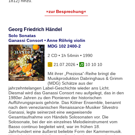
1812) hinzu.
»zur Besprechung«
Georg Friedrich Händel
Solo Sonatas
Ganassi Consort • Anne Röhrig violin
MDG 102 2400-2
2 CD • 1h 54min • 1990
21.07.2026
•
10 10 10
Mit ihrer „Preziosa“-Reihe bringt die
Musikproduktion Dabringhaus & Grimm
(MDG) Schätze aus der
jahrzehntelangen Label-Geschichte wieder ans Licht.
Diesmal wird das Ganassi Consort neu aufgelegt, das in den
1980er Jahren zu den Pionieren der historischen
Aufführungspraxis gehörte. Das Kölner Ensemble, benannt
nach dem venezianischen Renaissance-Musiker Silvestro
Ganassi, legte seinerzeit eine wegweisende
Gesamtaufnahme von Händels Solosonaten vor. Die
Solosonate, bei der ein einzelnes Melodieinstrument vom
Basso continuo begleitet wird, war im frühen 18.
Jahrhundert eine äußerst beliebte Form der Kammermusik.