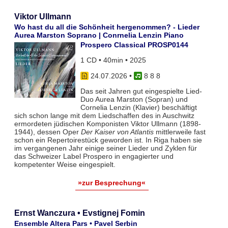
Viktor Ullmann
Wo hast du all die Schönheit hergenommen? - Lieder
Aurea Marston Soprano | Conrnelia Lenzin Piano
Prospero Classical PROSP0144
1 CD • 40min • 2025
24.07.2026
•
8 8 8
Das seit Jahren gut eingespielte Lied-
Duo Aurea Marston (Sopran) und
Cornelia Lenzin (Klavier) beschäftigt
sich schon lange mit dem Liedschaffen des in Auschwitz
ermordeten jüdischen Komponisten Viktor Ullmann (1898-
1944), dessen Oper
Der Kaiser von Atlantis
mittlerweile fast
schon ein Repertoirestück geworden ist. In Riga haben sie
im vergangenen Jahr einige seiner Lieder und Zyklen für
das Schweizer Label Prospero in engagierter und
kompetenter Weise eingespielt.
»zur Besprechung«
Ernst Wanczura • Evstignej Fomin
Ensemble Altera Pars • Pavel Serbin