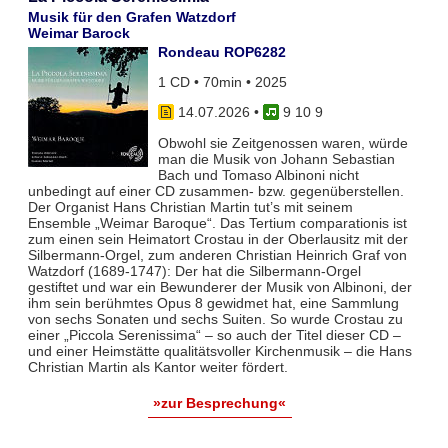
Musik für den Grafen Watzdorf
Weimar Barock
Rondeau ROP6282
1 CD • 70min • 2025
14.07.2026
•
9 10 9
Obwohl sie Zeitgenossen waren, würde
man die Musik von Johann Sebastian
Bach und Tomaso Albinoni nicht
unbedingt auf einer CD zusammen- bzw. gegenüberstellen.
Der Organist Hans Christian Martin tut’s mit seinem
Ensemble „Weimar Baroque“. Das Tertium comparationis ist
zum einen sein Heimatort Crostau in der Oberlausitz mit der
Silbermann-Orgel, zum anderen Christian Heinrich Graf von
Watzdorf (1689-1747): Der hat die Silbermann-Orgel
gestiftet und war ein Bewunderer der Musik von Albinoni, der
ihm sein berühmtes Opus 8 gewidmet hat, eine Sammlung
von sechs Sonaten und sechs Suiten. So wurde Crostau zu
einer „Piccola Serenissima“ – so auch der Titel dieser CD –
und einer Heimstätte qualitätsvoller Kirchenmusik – die Hans
Christian Martin als Kantor weiter fördert.
»zur Besprechung«