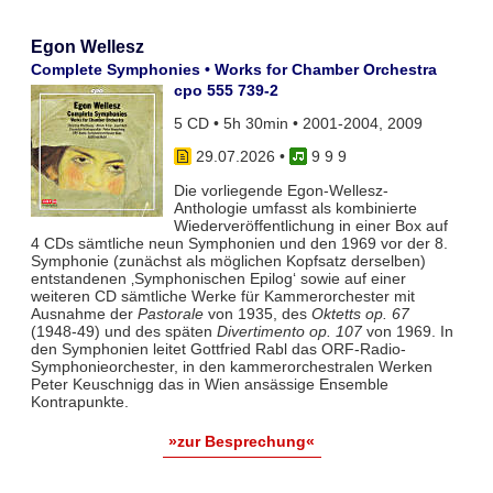
Egon Wellesz
Complete Symphonies • Works for Chamber Orchestra
cpo 555 739-2
5 CD • 5h 30min • 2001-2004, 2009
29.07.2026
•
9 9 9
Die vorliegende Egon-Wellesz-
Anthologie umfasst als kombinierte
Wiederveröffentlichung in einer Box auf
4 CDs sämtliche neun Symphonien und den 1969 vor der 8.
Symphonie (zunächst als möglichen Kopfsatz derselben)
entstandenen ‚Symphonischen Epilog‘ sowie auf einer
weiteren CD sämtliche Werke für Kammerorchester mit
Ausnahme der
Pastorale
von 1935, des
Oktetts op. 67
(1948-49) und des späten
Divertimento op. 107
von 1969. In
den Symphonien leitet Gottfried Rabl das ORF-Radio-
Symphonieorchester, in den kammerorchestralen Werken
Peter Keuschnigg das in Wien ansässige Ensemble
Kontrapunkte.
»zur Besprechung«