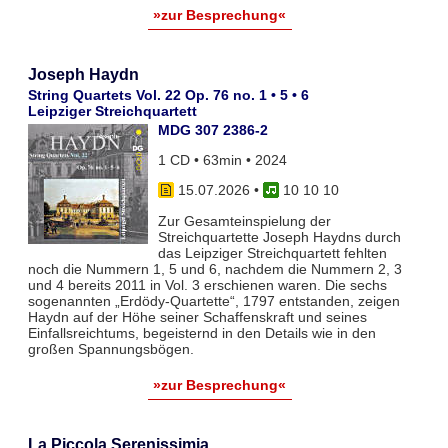
»zur Besprechung«
Joseph Haydn
String Quartets Vol. 22 Op. 76 no. 1 • 5 • 6
Leipziger Streichquartett
MDG 307 2386-2
1 CD • 63min • 2024
15.07.2026
•
10 10 10
Zur Gesamteinspielung der
Streichquartette Joseph Haydns durch
das Leipziger Streichquartett fehlten
noch die Nummern 1, 5 und 6, nachdem die Nummern 2, 3
und 4 bereits 2011 in Vol. 3 erschienen waren. Die sechs
sogenannten „Erdödy-Quartette“, 1797 entstanden, zeigen
Haydn auf der Höhe seiner Schaffenskraft und seines
Einfallsreichtums, begeisternd in den Details wie in den
großen Spannungsbögen.
»zur Besprechung«
La Piccola Serenissimia