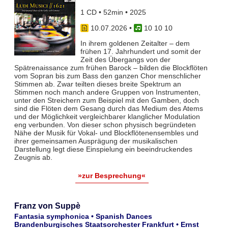
1 CD • 52min • 2025
10.07.2026
•
10 10 10
In ihrem goldenen Zeitalter – dem
frühen 17. Jahrhundert und somit der
Zeit des Übergangs von der
Spätrenaissance zum frühen Barock – bilden die Blockflöten
vom Sopran bis zum Bass den ganzen Chor menschlicher
Stimmen ab. Zwar teil­ten dieses breite Spektrum an
Stimmen noch manch andere Gruppen von Instrumenten,
unter den Streichern zum Bei­spiel mit den Gamben, doch
sind die Flöten dem Gesang durch das Medium des Atems
und der Möglichkeit vergleich­barer klanglicher Modulation
eng verbunden. Von dieser schon physisch begründeten
Nähe der Musik für Vokal- und Blockflö­tenensembles und
ihrer gemeinsamen Ausprägung der musikalischen
Darstellung legt diese Einspielung ein beeindruckendes
Zeugnis ab.
»zur Besprechung«
Franz von Suppè
Fantasia symphonica • Spanish Dances
Brandenburgisches Staatsorchester Frankfurt • Ernst