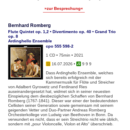
»zur Besprechung«
Bernhard Romberg
Flute Quintet op. 1,2 • Divertimento op. 40 • Grand Trio
op. 8
Ardinghello Ensemble
cpo 555 598-2
1 CD • 75min • 2021
16.07.2026
•
9 9 9
Dass Ardinghello Ensemble, welches
sich bereits erfolgreich mit der
Kammermusik für Flöte und Streicher
von Adalbert Gyrowetz und Ferdinand Ries
auseinandergesetzt hat, widmet sich in seiner neuesten
Einspielung dem diesbezüglichen Schaffen von Bernhard
Romberg (1767-1841). Dieser war einer der bedeutendsten
Cellisten seiner Generation sowie gemeinsam mit seinem
geigenden Vetter und Duo-Partner Andreas Romberg
Orchesterkollege von Ludwig van Beethoven in Bonn. Da
verwundert es nicht, dass er sein Streichtrio nicht wie üblich,
sondern mit „pour Violoncelle, Violon et Alto“ überschrieb.