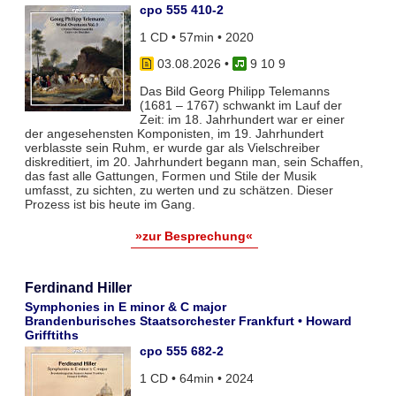
cpo 555 410-2
1 CD • 57min • 2020
03.08.2026
•
9 10 9
Das Bild Georg Philipp Telemanns
(1681 – 1767) schwankt im Lauf der
Zeit: im 18. Jahrhundert war er einer
der angesehensten Komponisten, im 19. Jahrhundert
verblasste sein Ruhm, er wurde gar als Vielschreiber
diskreditiert, im 20. Jahrhundert begann man, sein Schaffen,
das fast alle Gattungen, Formen und Stile der Musik
umfasst, zu sichten, zu werten und zu schätzen. Dieser
Prozess ist bis heute im Gang.
»zur Besprechung«
Ferdinand Hiller
Symphonies in E minor & C major
Brandenburisches Staatsorchester Frankfurt • Howard
Grifftiths
cpo 555 682-2
1 CD • 64min • 2024