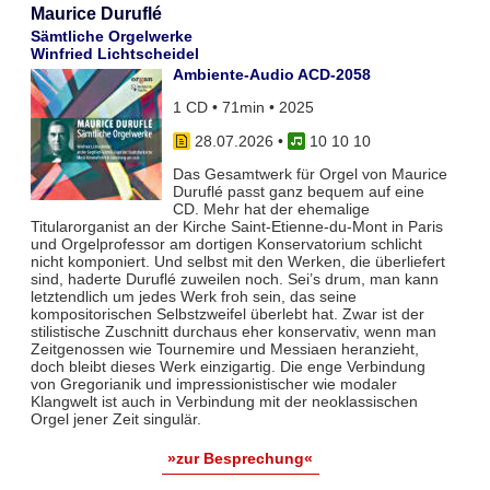
Maurice Duruflé
Sämtliche Orgelwerke
Winfried Lichtscheidel
Ambiente-Audio ACD-2058
1 CD • 71min • 2025
28.07.2026
•
10 10 10
Das Gesamtwerk für Orgel von Maurice
Duruflé passt ganz bequem auf eine
CD. Mehr hat der ehemalige
Titularorganist an der Kirche Saint-Etienne-du-Mont in Paris
und Orgelprofessor am dortigen Konservatorium schlicht
nicht komponiert. Und selbst mit den Werken, die überliefert
sind, haderte Duruflé zuweilen noch. Sei’s drum, man kann
letztendlich um jedes Werk froh sein, das seine
kompositorischen Selbstzweifel überlebt hat. Zwar ist der
stilistische Zuschnitt durchaus eher konservativ, wenn man
Zeitgenossen wie Tournemire und Messiaen heranzieht,
doch bleibt dieses Werk einzigartig. Die enge Verbindung
von Gregorianik und impressionistischer wie modaler
Klangwelt ist auch in Verbindung mit der neoklassischen
Orgel jener Zeit singulär.
»zur Besprechung«