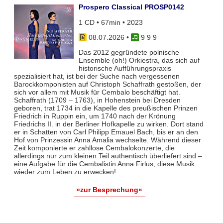
Prospero Classical PROSP0142
1 CD • 67min • 2023
08.07.2026
•
9 9 9
Das 2012 gegründete polnische
Ensemble (oh!) Orkiestra, das sich auf
historische Aufführungspraxis
spezialisiert hat, ist bei der Suche nach vergessenen
Barockkomponisten auf Christoph Schaffrath gestoßen, der
sich vor allem mit Musik für Cembalo beschäftigt hat.
Schaffrath (1709 – 1763), in Hohenstein bei Dresden
geboren, trat 1734 in die Kapelle des preußischen Prinzen
Friedrich in Ruppin ein, um 1740 nach der Krönung
Friedrichs II. in der Berliner Hofkapelle zu wirken. Dort stand
er in Schatten von Carl Philipp Emauel Bach, bis er an den
Hof von Prinzessin Anna Amalia wechselte. Während dieser
Zeit komponierte er zahllose Cembalokonzerte, die
allerdings nur zum kleinen Teil authentisch überliefert sind –
eine Aufgabe für die Cembalistin Anna Firlus, diese Musik
wieder zum Leben zu erwecken!
»zur Besprechung«