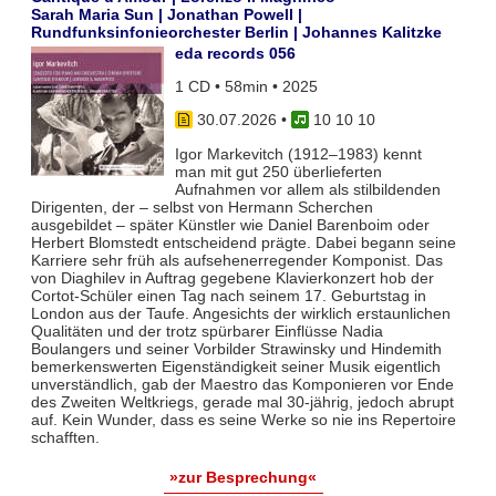
Sarah Maria Sun | Jonathan Powell |
Rundfunksinfonieorchester Berlin | Johannes Kalitzke
eda records 056
1 CD • 58min • 2025
30.07.2026
•
10 10 10
Igor Markevitch (1912–1983) kennt
man mit gut 250 überlieferten
Aufnahmen vor allem als stilbildenden
Dirigenten, der – selbst von Hermann Scherchen
ausgebildet – später Künstler wie Daniel Barenboim oder
Herbert Blomstedt entscheidend prägte. Dabei begann seine
Karriere sehr früh als aufsehenerregender Komponist. Das
von Diaghilev in Auftrag gegebene Klavierkonzert hob der
Cortot-Schüler einen Tag nach seinem 17. Geburtstag in
London aus der Taufe. Angesichts der wirklich erstaunlichen
Qualitäten und der trotz spürbarer Einflüsse Nadia
Boulangers und seiner Vorbilder Strawinsky und Hindemith
bemerkenswerten Eigenständigkeit seiner Musik eigentlich
unverständlich, gab der Maestro das Komponieren vor Ende
des Zweiten Weltkriegs, gerade mal 30-jährig, jedoch abrupt
auf. Kein Wunder, dass es seine Werke so nie ins Repertoire
schafften.
»zur Besprechung«