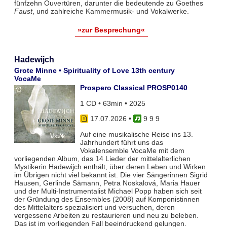
fünfzehn Ouvertüren, darunter die bedeutende zu Goethes
Faust
, und zahlreiche Kammermusik- und Vokalwerke.
»zur Besprechung«
Hadewijch
Grote Minne • Spirituality of Love 13th century
VocaMe
Prospero Classical PROSP0140
1 CD • 63min • 2025
17.07.2026
•
9 9 9
Auf eine musikalische Reise ins 13.
Jahrhundert führt uns das
Vokalensemble VocaMe mit dem
vorliegenden Album, das 14 Lieder der mittelalterlichen
Mystikerin Hadewijch enthält, über deren Leben und Wirken
im Übrigen nicht viel bekannt ist. Die vier Sängerinnen Sigrid
Hausen, Gerlinde Sämann, Petra Noskalová, Maria Hauer
und der Multi-Instrumentalist Michael Popp haben sich seit
der Gründung des Ensembles (2008) auf Komponistinnen
des Mittelalters spezialisiert und versuchen, deren
vergessene Arbeiten zu restaurieren und neu zu beleben.
Das ist im vorliegenden Fall beeindruckend gelungen.