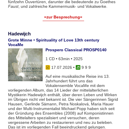
fünfzehn Ouvertüren, darunter die bedeutende zu Goethes
Faust
, und zahlreiche Kammermusik- und Vokalwerke.
»zur Besprechung«
Hadewijch
Grote Minne • Spirituality of Love 13th century
VocaMe
Prospero Classical PROSP0140
1 CD • 63min • 2025
17.07.2026
•
9 9 9
Auf eine musikalische Reise ins 13.
Jahrhundert führt uns das
Vokalensemble VocaMe mit dem
vorliegenden Album, das 14 Lieder der mittelalterlichen
Mystikerin Hadewijch enthält, über deren Leben und Wirken
im Übrigen nicht viel bekannt ist. Die vier Sängerinnen Sigrid
Hausen, Gerlinde Sämann, Petra Noskalová, Maria Hauer
und der Multi-Instrumentalist Michael Popp haben sich seit
der Gründung des Ensembles (2008) auf Komponistinnen
des Mittelalters spezialisiert und versuchen, deren
vergessene Arbeiten zu restaurieren und neu zu beleben.
Das ist im vorliegenden Fall beeindruckend gelungen.