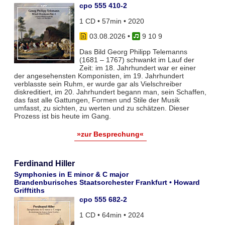
cpo 555 410-2
1 CD • 57min • 2020
03.08.2026
•
9 10 9
Das Bild Georg Philipp Telemanns
(1681 – 1767) schwankt im Lauf der
Zeit: im 18. Jahrhundert war er einer
der angesehensten Komponisten, im 19. Jahrhundert
verblasste sein Ruhm, er wurde gar als Vielschreiber
diskreditiert, im 20. Jahrhundert begann man, sein Schaffen,
das fast alle Gattungen, Formen und Stile der Musik
umfasst, zu sichten, zu werten und zu schätzen. Dieser
Prozess ist bis heute im Gang.
»zur Besprechung«
Ferdinand Hiller
Symphonies in E minor & C major
Brandenburisches Staatsorchester Frankfurt • Howard
Grifftiths
cpo 555 682-2
1 CD • 64min • 2024