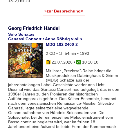
1812) hinzu.
»zur Besprechung«
Georg Friedrich Händel
Solo Sonatas
Ganassi Consort • Anne Röhrig violin
MDG 102 2400-2
2 CD • 1h 54min • 1990
21.07.2026
•
10 10 10
Mit ihrer „Preziosa“-Reihe bringt die
Musikproduktion Dabringhaus & Grimm
(MDG) Schätze aus der
jahrzehntelangen Label-Geschichte wieder ans Licht.
Diesmal wird das Ganassi Consort neu aufgelegt, das in den
1980er Jahren zu den Pionieren der historischen
Aufführungspraxis gehörte. Das Kölner Ensemble, benannt
nach dem venezianischen Renaissance-Musiker Silvestro
Ganassi, legte seinerzeit eine wegweisende
Gesamtaufnahme von Händels Solosonaten vor. Die
Solosonate, bei der ein einzelnes Melodieinstrument vom
Basso continuo begleitet wird, war im frühen 18.
Jahrhundert eine äußerst beliebte Form der Kammermusik.