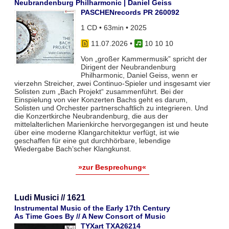
Neubrandenburg Philharmonic | Daniel Geiss
PASCHENrecords PR 260092
1 CD • 63min • 2025
11.07.2026
•
10 10 10
Von „großer Kammermusik” spricht der
Dirigent der Neubrandenburg
Philharmonic, Daniel Geiss, wenn er
vierzehn Streicher, zwei Continuo-Spieler und insgesamt vier
Solisten zum „Bach Projekt“ zusammenführt. Bei der
Einspielung von vier Konzerten Bachs geht es darum,
Solisten und Orchester partnerschaftlich zu integrieren. Und
die Konzertkirche Neubrandenburg, die aus der
mittelalterlichen Marienkirche hervorgegangen ist und heute
über eine moderne Klangarchitektur verfügt, ist wie
geschaffen für eine gut durchhörbare, lebendige
Wiedergabe Bach’scher Klangkunst.
»zur Besprechung«
Ludi Musici // 1621
Instrumental Music of the Early 17th Century
As Time Goes By // A New Consort of Music
TYXart TXA26214