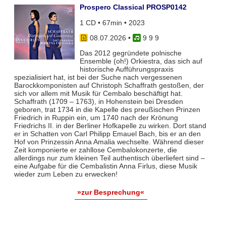
Prospero Classical PROSP0142
1 CD • 67min • 2023
08.07.2026
•
9 9 9
Das 2012 gegründete polnische
Ensemble (oh!) Orkiestra, das sich auf
historische Aufführungspraxis
spezialisiert hat, ist bei der Suche nach vergessenen
Barockkomponisten auf Christoph Schaffrath gestoßen, der
sich vor allem mit Musik für Cembalo beschäftigt hat.
Schaffrath (1709 – 1763), in Hohenstein bei Dresden
geboren, trat 1734 in die Kapelle des preußischen Prinzen
Friedrich in Ruppin ein, um 1740 nach der Krönung
Friedrichs II. in der Berliner Hofkapelle zu wirken. Dort stand
er in Schatten von Carl Philipp Emauel Bach, bis er an den
Hof von Prinzessin Anna Amalia wechselte. Während dieser
Zeit komponierte er zahllose Cembalokonzerte, die
allerdings nur zum kleinen Teil authentisch überliefert sind –
eine Aufgabe für die Cembalistin Anna Firlus, diese Musik
wieder zum Leben zu erwecken!
»zur Besprechung«