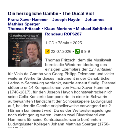
Die herzogliche Gambe • The Ducal Viol
Franz Xaver Hammer – Joseph Haydn – Johannes
Mathias Sperger
Thomas Fritzsch • Klaus Mertens • Michael Schönheit
Rondeau ROP6287
1 CD • 78min • 2025
22.07.2026
•
9 9 9
Thomas Fritzsch, dem die Musikwelt
bereits die Wiederentdeckung des
einzigen Exemplars der
12 Fantasien
für Viola da Gamba von Georg Philipp Telemann und vieler
weiterer Werke für dieses Instrument in der Osnabrücker
Ledebur-Sammlung
verdankt, wurde erneut fündig. Diesmal
stöberte er 14 Kompositionen von Franz Xaver Hammer
(1746-1817), für den Joseph Haydn höchstwahrscheinlich
seine Cello-Konzerte komponierte, in einer in Schwerin
aufbewahrten Handschrift der Schlosskapelle Ludwigslust
auf, bei der die Gambe originellerweise vorwiegend mit 2
Hörnern kombiniert wird. Da es der Weltersteinspielungen
noch nicht genug waren, kamen zwei Divertimenti von
Hammers für seine Kontrabasskonzerte berühmten
Ludwigsluster Kollegen Johann Matthias Sperger (1750-