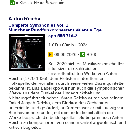
= Klassik Heute Bewertung
Anton Reicha
Complete Symphonies Vol. 1
Münchner Rundfunkorchester • Valentin Egel
cpo 555 716-2
1 CD • 60min • 2024
06.08.2026
•
9 9 9
Seit 2020 sichten Musikwissenschaftler
intensiver die zahlreichen
unveröffentlichten Werke von Anton
Reicha (1770-1836), dem Flötisten in der Bonner
Hofkapelle, der vor allem durch seine vielen Bläserquintette
bekannt ist. Das Label cpo will nun auch die symphonischen
Werke aus dem Dunkel der Ungedrucktheit und
Nichtaufgeführtheit heben. Anton Reicha wurde von seinem
Onkel Jospeh Reicha, dem Direktor des Orchesters,
unterrichtet und gefördert, außerdem war er mit Ludwig van
Beethoven befreundet, mit dem er leidenschaftlich die
Werke besprach, die beide spielten. So begann auch Anton
Reicha zu komponieren, von seinem Onkel argwöhnisch und
kritisch begleitet.