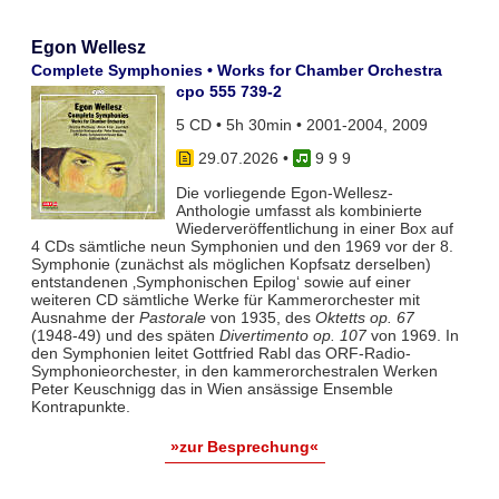
Egon Wellesz
Complete Symphonies • Works for Chamber Orchestra
cpo 555 739-2
5 CD • 5h 30min • 2001-2004, 2009
29.07.2026
•
9 9 9
Die vorliegende Egon-Wellesz-
Anthologie umfasst als kombinierte
Wiederveröffentlichung in einer Box auf
4 CDs sämtliche neun Symphonien und den 1969 vor der 8.
Symphonie (zunächst als möglichen Kopfsatz derselben)
entstandenen ‚Symphonischen Epilog‘ sowie auf einer
weiteren CD sämtliche Werke für Kammerorchester mit
Ausnahme der
Pastorale
von 1935, des
Oktetts op. 67
(1948-49) und des späten
Divertimento op. 107
von 1969. In
den Symphonien leitet Gottfried Rabl das ORF-Radio-
Symphonieorchester, in den kammerorchestralen Werken
Peter Keuschnigg das in Wien ansässige Ensemble
Kontrapunkte.
»zur Besprechung«