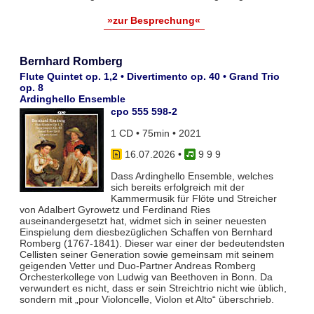
»zur Besprechung«
Bernhard Romberg
Flute Quintet op. 1,2 • Divertimento op. 40 • Grand Trio
op. 8
Ardinghello Ensemble
cpo 555 598-2
1 CD • 75min • 2021
16.07.2026
•
9 9 9
Dass Ardinghello Ensemble, welches
sich bereits erfolgreich mit der
Kammermusik für Flöte und Streicher
von Adalbert Gyrowetz und Ferdinand Ries
auseinandergesetzt hat, widmet sich in seiner neuesten
Einspielung dem diesbezüglichen Schaffen von Bernhard
Romberg (1767-1841). Dieser war einer der bedeutendsten
Cellisten seiner Generation sowie gemeinsam mit seinem
geigenden Vetter und Duo-Partner Andreas Romberg
Orchesterkollege von Ludwig van Beethoven in Bonn. Da
verwundert es nicht, dass er sein Streichtrio nicht wie üblich,
sondern mit „pour Violoncelle, Violon et Alto“ überschrieb.