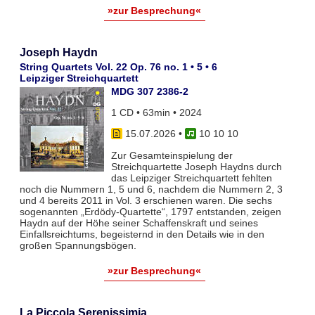
»zur Besprechung«
Joseph Haydn
String Quartets Vol. 22 Op. 76 no. 1 • 5 • 6
Leipziger Streichquartett
MDG 307 2386-2
1 CD • 63min • 2024
15.07.2026
•
10 10 10
Zur Gesamteinspielung der
Streichquartette Joseph Haydns durch
das Leipziger Streichquartett fehlten
noch die Nummern 1, 5 und 6, nachdem die Nummern 2, 3
und 4 bereits 2011 in Vol. 3 erschienen waren. Die sechs
sogenannten „Erdödy-Quartette“, 1797 entstanden, zeigen
Haydn auf der Höhe seiner Schaffenskraft und seines
Einfallsreichtums, begeisternd in den Details wie in den
großen Spannungsbögen.
»zur Besprechung«
La Piccola Serenissimia