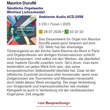
Maurice Duruflé
Sämtliche Orgelwerke
Winfried Lichtscheidel
Ambiente-Audio ACD-2058
1 CD • 71min • 2025
28.07.2026
•
10 10 10
Das Gesamtwerk für Orgel von Maurice
Duruflé passt ganz bequem auf eine
CD. Mehr hat der ehemalige
Titularorganist an der Kirche Saint-Etienne-du-Mont in Paris
und Orgelprofessor am dortigen Konservatorium schlicht
nicht komponiert. Und selbst mit den Werken, die überliefert
sind, haderte Duruflé zuweilen noch. Sei’s drum, man kann
letztendlich um jedes Werk froh sein, das seine
kompositorischen Selbstzweifel überlebt hat. Zwar ist der
stilistische Zuschnitt durchaus eher konservativ, wenn man
Zeitgenossen wie Tournemire und Messiaen heranzieht,
doch bleibt dieses Werk einzigartig. Die enge Verbindung
von Gregorianik und impressionistischer wie modaler
Klangwelt ist auch in Verbindung mit der neoklassischen
Orgel jener Zeit singulär.
»zur Besprechung«