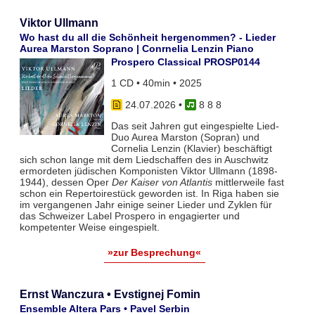
Viktor Ullmann
Wo hast du all die Schönheit hergenommen? - Lieder
Aurea Marston Soprano | Conrnelia Lenzin Piano
Prospero Classical PROSP0144
1 CD • 40min • 2025
24.07.2026
•
8 8 8
Das seit Jahren gut eingespielte Lied-
Duo Aurea Marston (Sopran) und
Cornelia Lenzin (Klavier) beschäftigt
sich schon lange mit dem Liedschaffen des in Auschwitz
ermordeten jüdischen Komponisten Viktor Ullmann (1898-
1944), dessen Oper
Der Kaiser von Atlantis
mittlerweile fast
schon ein Repertoirestück geworden ist. In Riga haben sie
im vergangenen Jahr einige seiner Lieder und Zyklen für
das Schweizer Label Prospero in engagierter und
kompetenter Weise eingespielt.
»zur Besprechung«
Ernst Wanczura • Evstignej Fomin
Ensemble Altera Pars • Pavel Serbin