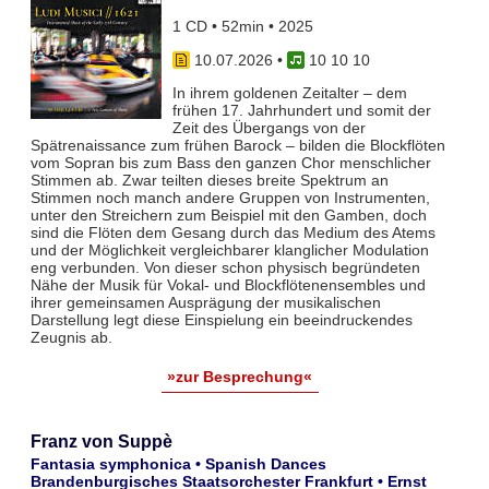
1 CD • 52min • 2025
10.07.2026
•
10 10 10
In ihrem goldenen Zeitalter – dem
frühen 17. Jahrhundert und somit der
Zeit des Übergangs von der
Spätrenaissance zum frühen Barock – bilden die Blockflöten
vom Sopran bis zum Bass den ganzen Chor menschlicher
Stimmen ab. Zwar teil­ten dieses breite Spektrum an
Stimmen noch manch andere Gruppen von Instrumenten,
unter den Streichern zum Bei­spiel mit den Gamben, doch
sind die Flöten dem Gesang durch das Medium des Atems
und der Möglichkeit vergleich­barer klanglicher Modulation
eng verbunden. Von dieser schon physisch begründeten
Nähe der Musik für Vokal- und Blockflö­tenensembles und
ihrer gemeinsamen Ausprägung der musikalischen
Darstellung legt diese Einspielung ein beeindruckendes
Zeugnis ab.
»zur Besprechung«
Franz von Suppè
Fantasia symphonica • Spanish Dances
Brandenburgisches Staatsorchester Frankfurt • Ernst