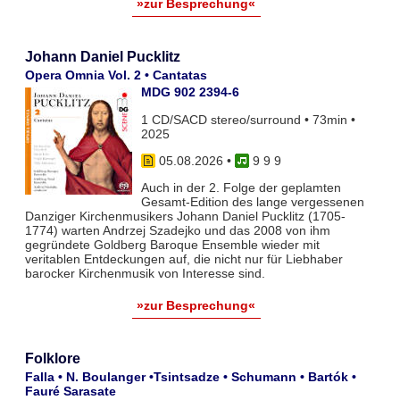
»zur Besprechung«
Johann Daniel Pucklitz
Opera Omnia Vol. 2 • Cantatas
MDG 902 2394-6
1 CD/SACD stereo/surround • 73min •
2025
05.08.2026
•
9 9 9
Auch in der 2. Folge der geplamten
Gesamt-Edition des lange vergessenen
Danziger Kirchenmusikers Johann Daniel Pucklitz (1705-
1774) warten Andrzej Szadejko und das 2008 von ihm
gegründete Goldberg Baroque Ensemble wieder mit
veritablen Entdeckungen auf, die nicht nur für Liebhaber
barocker Kirchenmusik von Interesse sind.
»zur Besprechung«
Folklore
Falla • N. Boulanger •Tsintsadze • Schumann • Bartók •
Fauré Sarasate