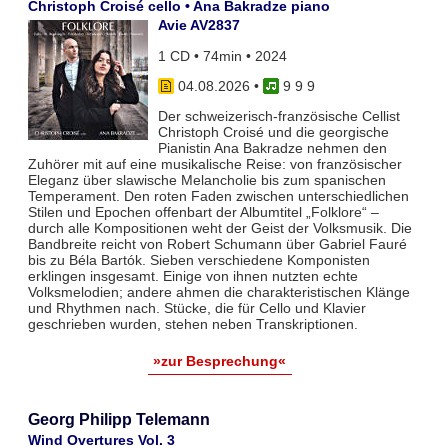
Christoph Croisé cello • Ana Bakradze piano
Avie AV2837
1 CD • 74min • 2024
04.08.2026
•
9 9 9
Der schweizerisch-französische Cellist
Christoph Croisé und die georgische
Pianistin Ana Bakradze nehmen den
Zuhörer mit auf eine musikalische Reise: von französischer
Eleganz über slawische Melancholie bis zum spanischen
Temperament. Den roten Faden zwischen unterschiedlichen
Stilen und Epochen offenbart der Albumtitel „Folklore“ –
durch alle Kompositionen weht der Geist der Volksmusik. Die
Bandbreite reicht von Robert Schumann über Gabriel Fauré
bis zu Béla Bartók. Sieben verschiedene Komponisten
erklingen insgesamt. Einige von ihnen nutzten echte
Volksmelodien; andere ahmen die charakteristischen Klänge
und Rhythmen nach. Stücke, die für Cello und Klavier
geschrieben wurden, stehen neben Transkriptionen.
»zur Besprechung«
Georg Philipp Telemann
Wind Overtures Vol. 3