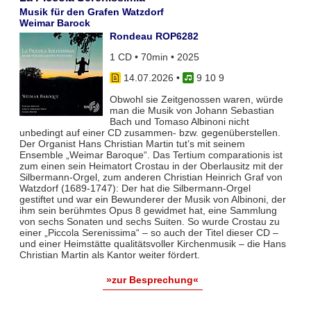
Musik für den Grafen Watzdorf
Weimar Barock
Rondeau ROP6282
1 CD • 70min • 2025
14.07.2026
•
9 10 9
Obwohl sie Zeitgenossen waren, würde
man die Musik von Johann Sebastian
Bach und Tomaso Albinoni nicht
unbedingt auf einer CD zusammen- bzw. gegenüberstellen.
Der Organist Hans Christian Martin tut’s mit seinem
Ensemble „Weimar Baroque“. Das Tertium comparationis ist
zum einen sein Heimatort Crostau in der Oberlausitz mit der
Silbermann-Orgel, zum anderen Christian Heinrich Graf von
Watzdorf (1689-1747): Der hat die Silbermann-Orgel
gestiftet und war ein Bewunderer der Musik von Albinoni, der
ihm sein berühmtes Opus 8 gewidmet hat, eine Sammlung
von sechs Sonaten und sechs Suiten. So wurde Crostau zu
einer „Piccola Serenissima“ – so auch der Titel dieser CD –
und einer Heimstätte qualitätsvoller Kirchenmusik – die Hans
Christian Martin als Kantor weiter fördert.
»zur Besprechung«