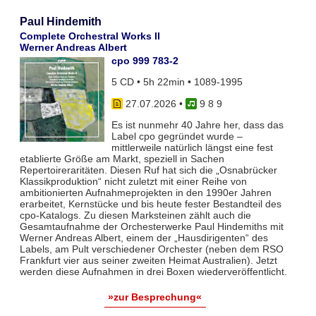
Paul Hindemith
Complete Orchestral Works II
Werner Andreas Albert
cpo 999 783-2
5 CD • 5h 22min • 1089-1995
27.07.2026
•
9 8 9
Es ist nunmehr 40 Jahre her, dass das
Label cpo gegründet wurde –
mittlerweile natürlich längst eine fest
etablierte Größe am Markt, speziell in Sachen
Repertoireraritäten. Diesen Ruf hat sich die „Osnabrücker
Klassikproduktion“ nicht zuletzt mit einer Reihe von
ambitionierten Aufnahmeprojekten in den 1990er Jahren
erarbeitet, Kernstücke und bis heute fester Bestandteil des
cpo-Katalogs. Zu diesen Marksteinen zählt auch die
Gesamtaufnahme der Orchesterwerke Paul Hindemiths mit
Werner Andreas Albert, einem der „Hausdirigenten“ des
Labels, am Pult verschiedener Orchester (neben dem RSO
Frankfurt vier aus seiner zweiten Heimat Australien). Jetzt
werden diese Aufnahmen in drei Boxen wiederveröffentlicht.
»zur Besprechung«