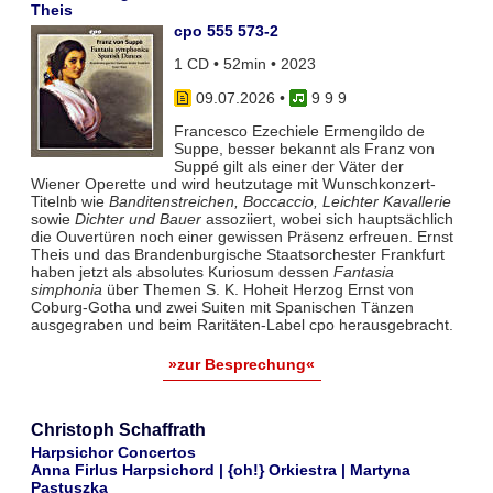
Theis
cpo 555 573-2
1 CD • 52min • 2023
09.07.2026
•
9 9 9
Francesco Ezechiele Ermengildo de
Suppe, besser bekannt als Franz von
Suppé gilt als einer der Väter der
Wiener Operette und wird heutzutage mit Wunschkonzert-
Titelnb wie
Banditenstreichen, Boccaccio, Leichter Kavallerie
sowie
Dichter und Bauer
assoziiert, wobei sich hauptsächlich
die Ouvertüren noch einer gewissen Präsenz erfreuen. Ernst
Theis und das Brandenburgische Staatsorchester Frankfurt
haben jetzt als absolutes Kuriosum dessen
Fantasia
simphonia
über Themen S. K. Hoheit Herzog Ernst von
Coburg-Gotha und zwei Suiten mit Spanischen Tänzen
ausgegraben und beim Raritäten-Label cpo herausgebracht.
»zur Besprechung«
Christoph Schaffrath
Harpsichor Concertos
Anna Firlus Harpsichord | {oh!} Orkiestra | Martyna
Pastuszka