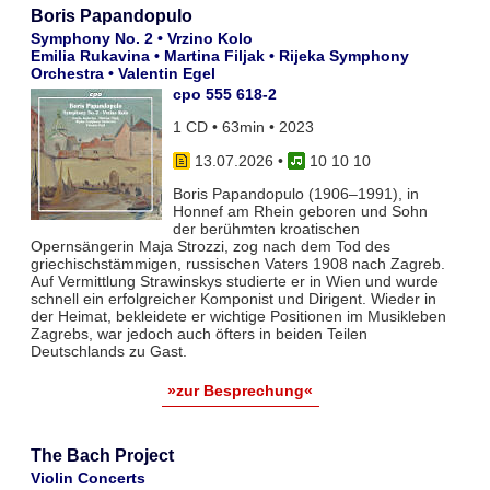
Boris Papandopulo
Symphony No. 2 • Vrzino Kolo
Emilia Rukavina • Martina Filjak • Rijeka Symphony
Orchestra • Valentin Egel
cpo 555 618-2
1 CD • 63min • 2023
13.07.2026
•
10 10 10
Boris Papandopulo (1906–1991), in
Honnef am Rhein geboren und Sohn
der berühmten kroatischen
Opernsängerin Maja Strozzi, zog nach dem Tod des
griechischstämmigen, russischen Vaters 1908 nach Zagreb.
Auf Vermittlung Strawinskys studierte er in Wien und wurde
schnell ein erfolgreicher Komponist und Dirigent. Wieder in
der Heimat, bekleidete er wichtige Positionen im Musikleben
Zagrebs, war jedoch auch öfters in beiden Teilen
Deutschlands zu Gast.
»zur Besprechung«
The Bach Project
Violin Concerts