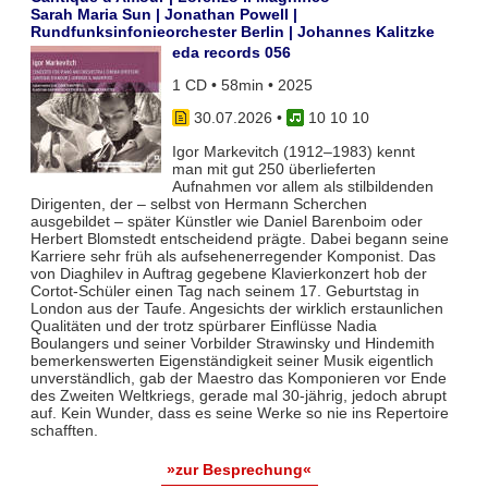
Sarah Maria Sun | Jonathan Powell |
Rundfunksinfonieorchester Berlin | Johannes Kalitzke
eda records 056
1 CD • 58min • 2025
30.07.2026
•
10 10 10
Igor Markevitch (1912–1983) kennt
man mit gut 250 überlieferten
Aufnahmen vor allem als stilbildenden
Dirigenten, der – selbst von Hermann Scherchen
ausgebildet – später Künstler wie Daniel Barenboim oder
Herbert Blomstedt entscheidend prägte. Dabei begann seine
Karriere sehr früh als aufsehenerregender Komponist. Das
von Diaghilev in Auftrag gegebene Klavierkonzert hob der
Cortot-Schüler einen Tag nach seinem 17. Geburtstag in
London aus der Taufe. Angesichts der wirklich erstaunlichen
Qualitäten und der trotz spürbarer Einflüsse Nadia
Boulangers und seiner Vorbilder Strawinsky und Hindemith
bemerkenswerten Eigenständigkeit seiner Musik eigentlich
unverständlich, gab der Maestro das Komponieren vor Ende
des Zweiten Weltkriegs, gerade mal 30-jährig, jedoch abrupt
auf. Kein Wunder, dass es seine Werke so nie ins Repertoire
schafften.
»zur Besprechung«