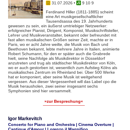
31.07.2026
•
9 10 9
Ferdinand Hiller (1811-1885) scheint
eine Art musikgesellschaftlicher
Tausendsassa des 19. Jahrhunderts
gewesen zu sein, ein äußerst umtriebiger Netzwerker:
erfolgreicher Pianist, Dirigent, Komponist, Musikschriftsteller,
Lehrer und Musikveranstalter, bekannt oder befreundet mit
fast allen musikalischen Größen seiner Zeit, machte er in
Paris, wo er acht Jahre weilte, die Musik von Bach und
Beethoven bekannt, lebte mehrere Jahre in Italien, animierte
Robert Schumann, für den er später auch die Grabrede
hielt, seine Nachfolge als Musikdirektor in Düsseldorf
anzutreten und trug als städtischer Musikdirektor von Köln,
wo er auch gestorben ist, wesentlich zum Aufstieg Kölns als
musikalisches Zentrum im Rheinland bei. Über 500 Werke
hat er komponiert, aber seine Musik ist weitgehend
vergessen. Aus dieser Vergessenheit will das Label cpo die
Musik herausholen, zwei seiner insgesamt sechs
Symphonien sind hier versammelt.
»zur Besprechung«
Igor Markevitch
Concerto for Piano and Orchestra | Cinema Overture |
Cantique d'Amour | Lorenzo il Magnifico