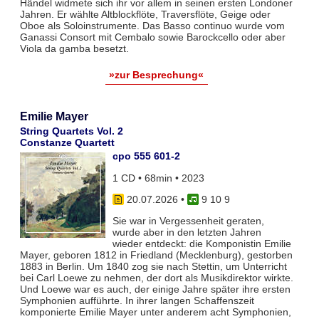
Händel widmete sich ihr vor allem in seinen ersten Londoner
Jahren. Er wählte Altblockflöte, Traversflöte, Geige oder
Oboe als Soloinstrumente. Das Basso continuo wurde vom
Ganassi Consort mit Cembalo sowie Barockcello oder aber
Viola da gamba besetzt.
»zur Besprechung«
Emilie Mayer
String Quartets Vol. 2
Constanze Quartett
cpo 555 601-2
1 CD • 68min • 2023
20.07.2026
•
9 10 9
Sie war in Vergessenheit geraten,
wurde aber in den letzten Jahren
wieder entdeckt: die Komponistin Emilie
Mayer, geboren 1812 in Friedland (Mecklenburg), gestorben
1883 in Berlin. Um 1840 zog sie nach Stettin, um Unterricht
bei Carl Loewe zu nehmen, der dort als Musikdirektor wirkte.
Und Loewe war es auch, der einige Jahre später ihre ersten
Symphonien aufführte. In ihrer langen Schaffenszeit
komponierte Emilie Mayer unter anderem acht Symphonien,