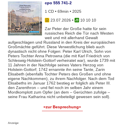
cpo 555 741-2
1 CD • 69min • 2025
23.07.2026
•
10 10 10
Zar Peter der Große hatte für sein
russisches Reich die Tür nach Westen
weit und mit allerhand Gewalt
aufgeschlagen und Russland in den Kreis der europäischen
Großmächte geführt. Diese Verwestlichung blieb auch
dynastisch nicht ohne Folgen: Peter Karl Ulrich, Sohn von
Peters Tochter Anna Petrowna (die mit Karl Friedrich von
Schleswig-Holstein-Gottorf verheiratet war), wurde 1739 mit
11 Jahren in der Nachfolge seines Vaters Herzog von
Holstein-Gottorf; 1742 ernannte ihn seine Tante, Zarin
Elisabeth (ebenfalls Tochter Peters des Großen und ohne
eigene Nachkommen), zu ihrem Nachfolger. Nach dem Tod
Elisabeths im Januar 1762 bestieg er folglich als Peter III.
den Zarenthron – und fiel noch im selben Jahr einem
Mordkomplott zum Opfer (an dem – Gerüchten zufolge –
seine Frau Katharina nicht unbeteiligt gewesen sein soll).
»zur Besprechung«
Anzeige