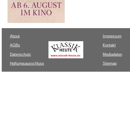
About
Impressum
AGBs
Kontakt
Datenschutz
Mediadaten
Haftungsausschluss
Sitemap