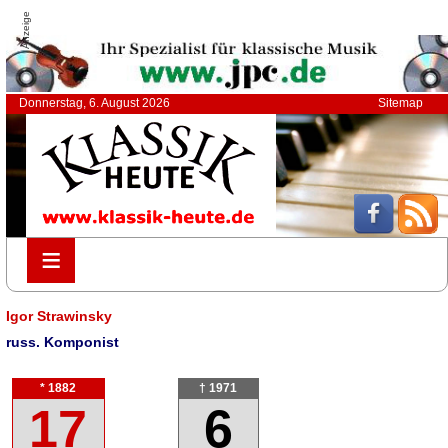
Anzeige
Donnerstag, 6. August 2026
Sitemap
≡
≡
Igor Strawinsky
russ. Komponist
* 1882
† 1971
17
6