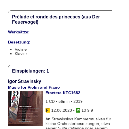
Prélude et ronde des princeses (aus Der
Feuervogel)
Werksätze:
Besetzung:
Violine
Klavier
Einspielungen: 1
Igor Stravinsky
Music for Violin and Piano
Etcetera KTC1682
1 CD • 56min • 2019
12.06.2020
•
10 9 9
An Strawinskys Kammermusiken für
kleine Orchesterbesetzungen, etwa
seiner
Suite Italienne
oder seinem