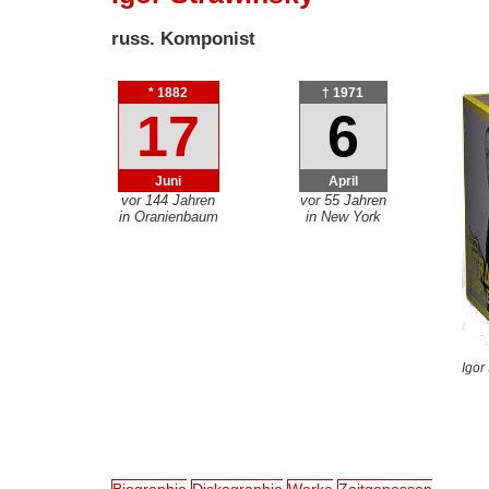
russ. Komponist
* 1882
† 1971
17
6
Juni
April
vor 144 Jahren
vor 55 Jahren
in Oranienbaum
in New York
Igor
Biographie
Diskographie
Werke
Zeitgenossen