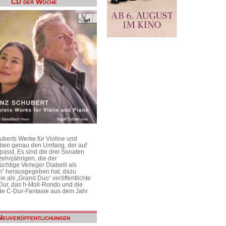
CD der Woche
uberts Werke für Violine und
aben genau den Umfang, der auf
passt. Es sind die drei Sonaten
ehnjährigen, die der
üchtige Verleger Diabelli als
n“ herausgegeben hat, dazu
e als „Grand Duo“ veröffentlichte
Dur, das h-Moll-Rondo und die
e C-Dur-Fantasie aus dem Jahr
Neuveröffentlichungen