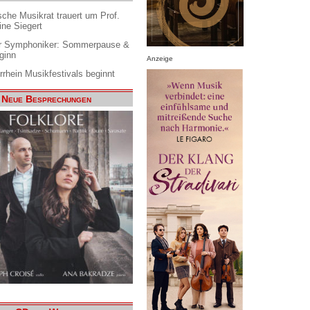
che Musikrat trauert um Prof.
ine Siegert
 Symphoniker: Sommerpause &
ginn
Anzeige
rrhein Musikfestivals beginnt
Neue Besprechungen