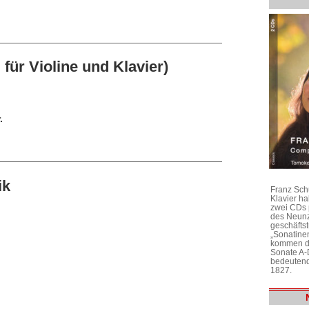
 für Violine und Klavier)
.
ik
Franz Sch
Klavier h
zwei CDs 
des Neunz
geschäftst
„Sonatine
kommen di
Sonate A-
bedeutend
1827.