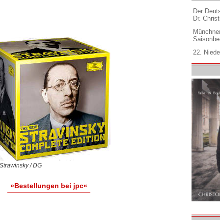
Der Deuts
Dr. Christ
Münchner
Saisonbe
22. Niede
 Strawinsky / DG
»Bestellungen bei jpc«