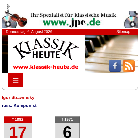
Anzeige
Donnerstag, 6. August 2026
Sitemap
≡
≡
Igor Strawinsky
russ. Komponist
* 1882
† 1971
17
6