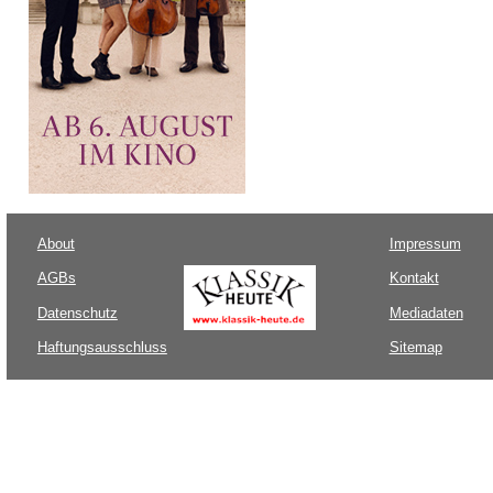
About
Impressum
AGBs
Kontakt
Datenschutz
Mediadaten
Haftungsausschluss
Sitemap