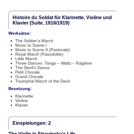
Histoire du Soldat für Klarinette, Violine und
Klavier (Suite, 1918/1919)
Werksätze:
The Soldier's March
Music to Scene I
Music to Scene II (Pastorale)
Royal March (Pasodoble)
Little March
Three Dances: Tango – Waltz – Ragtime
The Devil's Dance
Petit Chorale
Grand Chorale
Triumphal March of the Devil
Besetzung:
Klarinette
Violine
Klavier
Einspielungen: 2
The Violin in Stravinsky's Life