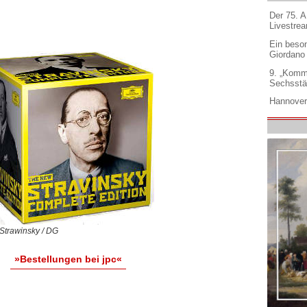
Der 75. 
Livestre
Ein beso
Giordano
9. „Komm
Sechsstä
Hannover
 Strawinsky / DG
»Bestellungen bei jpc«