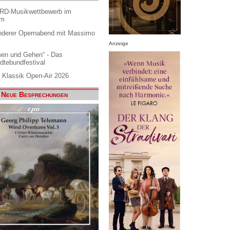
ARD-Musikwettbewerb im
am
nderer Opernabend mit Massimo
Anzeige
en und Gehen“ - Das
dtebundfestival
 Klassik Open-Air 2026
Neue Besprechungen