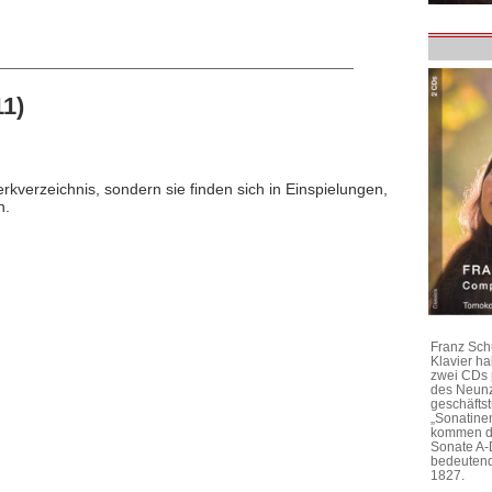
11)
rkverzeichnis, sondern sie finden sich in Einspielungen,
n.
Franz Sch
Klavier h
zwei CDs 
des Neunz
geschäftst
„Sonatine
kommen di
Sonate A-
bedeutend
1827.