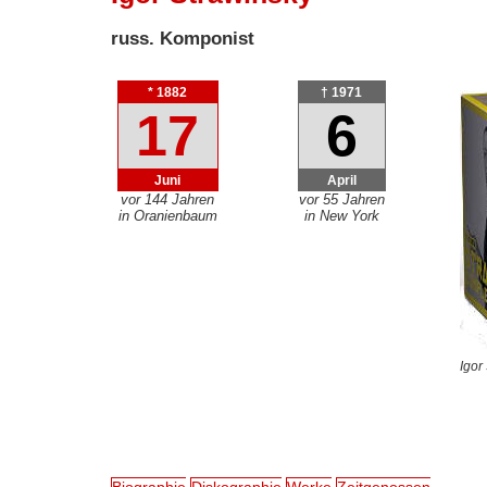
russ. Komponist
* 1882
† 1971
17
6
Juni
April
vor 144 Jahren
vor 55 Jahren
in Oranienbaum
in New York
Igor
Biographie
Diskographie
Werke
Zeitgenossen