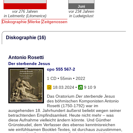
Juni
vor 276 Jahren
vor 234 Jahren
in Leitmeritz (Litomerice)
in Ludwigslust
Diskographie
Werke
Zeitgenossen
Diskographie (16)
Antonio Rosetti
Der sterbende Jesus
cpo 555 567-2
1 CD • 55min • 2022
18.03.2024
•
9 10 9
Das Oratorium
Der sterbende Jesus
des böhmischen Komponisten Antonio
Rosetti (1750-1792) war im
ausgehenden 18. Jahrhundert äußerst beliebt wegen seiner
betrachtenden Empfindsamkeit. Heute nicht mehr – was
diese Aufnahme vielleicht ändern könnte. Und Günther
Grünsteudel, dem Verfasser des ebenso kenntnisreichen
wie einfühlsamen Booklet-Textes, ist durchaus zuzustimmen,