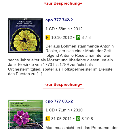
»zur Besprechung«
cpo 777 742-2
1 CD • 58min • 2012
10.10.2012
•
8 7 8
Der aus Böhmen stammende Antonin
Rösler, der sich einer Mode der Zeit
folgend Antonio Rosetti nannte, war
sechs Jahre älter als Mozart und überlebte diesen um ein
Jahr. Er wirkte von 1773 bis 1789 zunächst als
Orchestermitglied, später als Hofkapellmeister im Dienste
des Fürsten zu [...]
»zur Besprechung«
cpo 777 631-2
1 CD • 71min • 2010
31.05.2011
•
8 10 8
Man muss nicht erst das Programm der