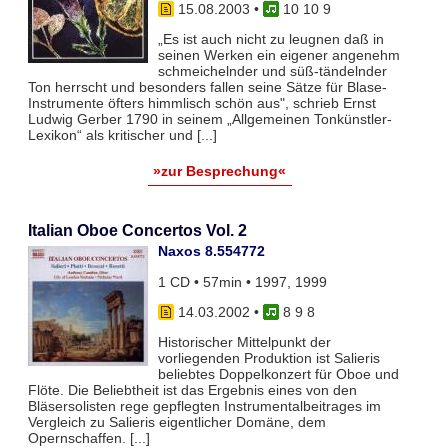
15.08.2003
•
10 10 9
„Es ist auch nicht zu leugnen daß in
seinen Werken ein eigener angenehm
schmeichelnder und süß-tändelnder
Ton herrscht und besonders fallen seine Sätze für Blase-
Instrumente öfters himmlisch schön aus", schrieb Ernst
Ludwig Gerber 1790 in seinem „Allgemeinen Tonkünstler-
Lexikon“ als kritischer und [...]
»zur Besprechung«
Italian Oboe Concertos Vol. 2
Naxos 8.554772
1 CD • 57min • 1997, 1999
14.03.2002
•
8 9 8
Historischer Mittelpunkt der
vorliegenden Produktion ist Salieris
beliebtes Doppelkonzert für Oboe und
Flöte. Die Beliebtheit ist das Ergebnis eines von den
Bläsersolisten rege gepflegten Instrumentalbeitrages im
Vergleich zu Salieris eigentlicher Domäne, dem
Opernschaffen. [...]