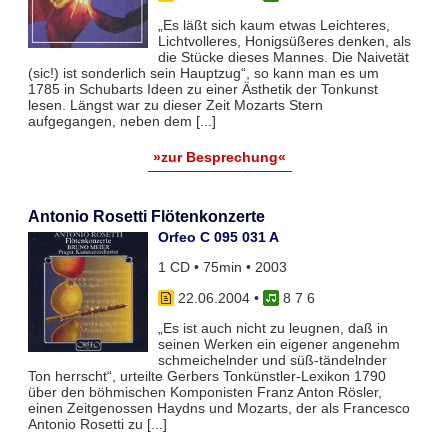
„Es läßt sich kaum etwas Leichteres,
Lichtvolleres, Honigsüßeres denken, als
die Stücke dieses Mannes. Die Naivetät
(sic!) ist sonderlich sein Hauptzug“, so kann man es um
1785 in Schubarts Ideen zu einer Ästhetik der Tonkunst
lesen. Längst war zu dieser Zeit Mozarts Stern
aufgegangen, neben dem [...]
»zur Besprechung«
Antonio Rosetti Flötenkonzerte
Orfeo C 095 031 A
1 CD • 75min • 2003
22.06.2004
•
8 7 6
„Es ist auch nicht zu leugnen, daß in
seinen Werken ein eigener angenehm
schmeichelnder und süß-tändelnder
Ton herrscht“, urteilte Gerbers Tonkünstler-Lexikon 1790
über den böhmischen Komponisten Franz Anton Rösler,
einen Zeitgenossen Haydns und Mozarts, der als Francesco
Antonio Rosetti zu [...]