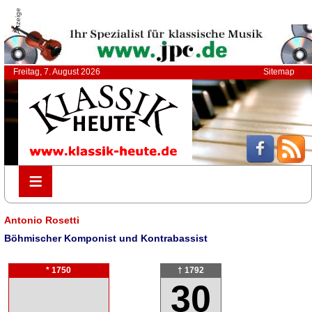
Anzeige
Freitag, 7. August 2026
Sitemap
≡
≡
Antonio Rosetti
Böhmischer Komponist und Kontrabassist
* 1750
† 1792
30