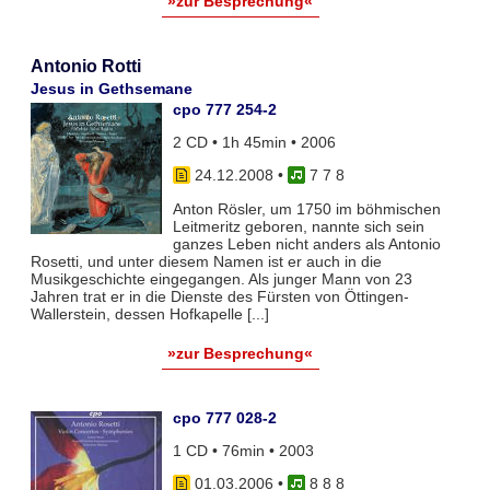
»zur Besprechung«
Antonio Rotti
Jesus in Gethsemane
cpo 777 254-2
2 CD • 1h 45min • 2006
24.12.2008
•
7 7 8
Anton Rösler, um 1750 im böhmischen
Leitmeritz geboren, nannte sich sein
ganzes Leben nicht anders als Antonio
Rosetti, und unter diesem Namen ist er auch in die
Musikgeschichte eingegangen. Als junger Mann von 23
Jahren trat er in die Dienste des Fürsten von Öttingen-
Wallerstein, dessen Hofkapelle [...]
»zur Besprechung«
cpo 777 028-2
1 CD • 76min • 2003
01.03.2006
•
8 8 8