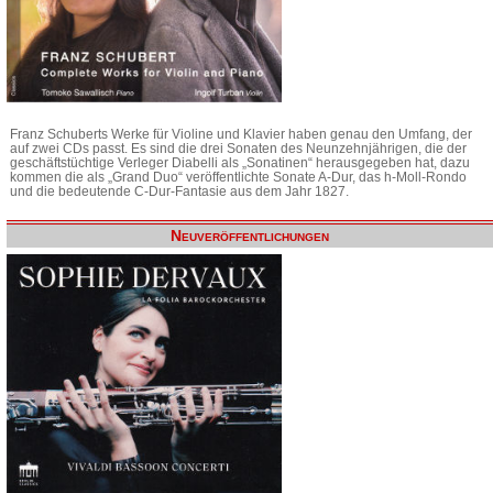
Franz Schuberts Werke für Violine und Klavier haben genau den Umfang, der
auf zwei CDs passt. Es sind die drei Sonaten des Neunzehnjährigen, die der
geschäftstüchtige Verleger Diabelli als „Sonatinen“ herausgegeben hat, dazu
kommen die als „Grand Duo“ veröffentlichte Sonate A-Dur, das h-Moll-Rondo
und die bedeutende C-Dur-Fantasie aus dem Jahr 1827.
Neuveröffentlichungen