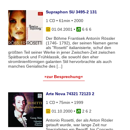
Supraphon SU 3495-2 131
1 CD • 61min • 2000
01.04.2001
•
6 6 6
Der Böhme Frantisek Antonín Rössler
(1746- 1792), der seinen Namen gerne
als "Rosetti" italianisierte, schuf den
größten Teil seiner Werke in jener Zwischen-Zeit zwischen
Spätbarock und Frühklassik, die sowohl den eher
stromlinienförmigen galanten Stil hervorbrachte als auch
manches Genialische des [...]
»zur Besprechung«
Arte Nova 74321 72123 2
1 CD • 75min • 1999
01.10.2000
•
2 6 2
Antonio Rosetti, der als Anton Rösler
getauft wurde, war lange Zeit nur
Spezialisten ein Begriff, bis Concerto