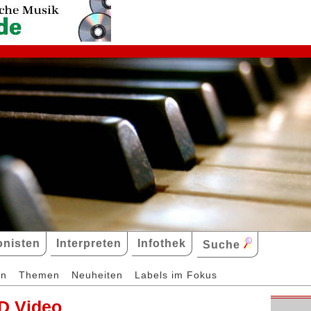
nisten
Interpreten
Infothek
Suche
en
Themen
Neuheiten
Labels im Fokus
D Video