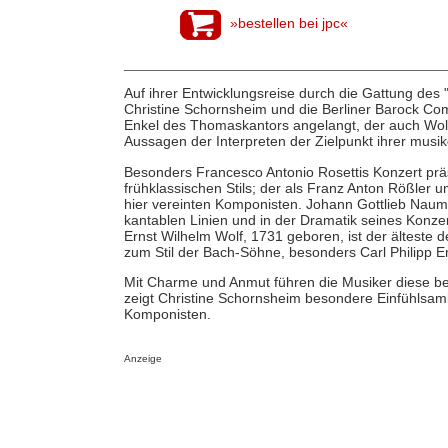
»bestellen bei jpc«
Auf ihrer Entwicklungsreise durch die Gattung des 
Christine Schornsheim und die Berliner Barock Com
Enkel des Thomaskantors angelangt, der auch Wol
Aussagen der Interpreten der Zielpunkt ihrer musik
Besonders Francesco Antonio Rosettis Konzert prä
frühklassischen Stils; der als Franz Anton Rößler
hier vereinten Komponisten. Johann Gottlieb Naumann
kantablen Linien und in der Dramatik seines Konz
Ernst Wilhelm Wolf, 1731 geboren, ist der älteste 
zum Stil der Bach-Söhne, besonders Carl Philipp 
Mit Charme und Anmut führen die Musiker diese 
zeigt Christine Schornsheim besondere Einfühlsamkei
Komponisten.
Anzeige