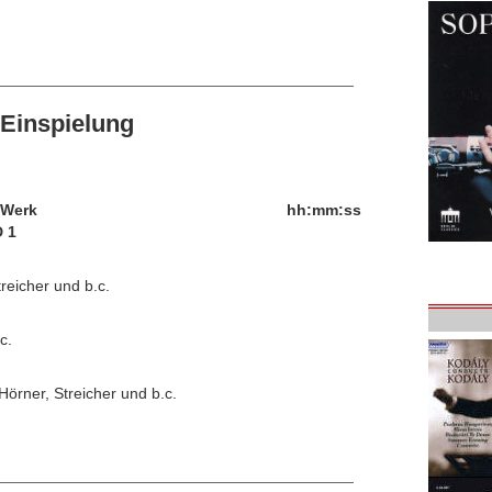
Einspielung
/Werk
hh:mm:ss
 1
treicher und b.c.
c.
Hörner, Streicher und b.c.