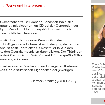
↓ Werke und Interpreten ↓
"Clavierconcerts" seit Johann Sebastian Bach sind
pagney mit dieser dritten CD bei der Generation der
fgang Amadeus Mozart angehörte; er wird nach
geschichtlichen Tour sein.
sentiert sich als moderne Komposition des
 um 1750 geborene Böhme ist auch der jüngste der drei
 ist zehn Jahre älter als Rosetti, er läßt in den
erts den Opernkomponisten durchblicken. Der Thüringer
der drei Komponisten. Sein Konzert läßt die größte Nähe
Emanuels, erkennen.
Franz Sch
bemerkenswerten Werke vor, und in eigenen Kadenzen
Klavier h
t für die stilistischen Eigenheiten der jeweiligen
zwei CDs 
des Neunz
geschäftst
„Sonatine
Detmar Huchting [08.03.2002]
kommen di
Sonate A-
bedeutend
1827.