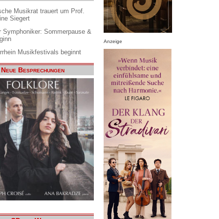
che Musikrat trauert um Prof.
ine Siegert
 Symphoniker: Sommerpause &
ginn
Anzeige
rrhein Musikfestivals beginnt
Neue Besprechungen