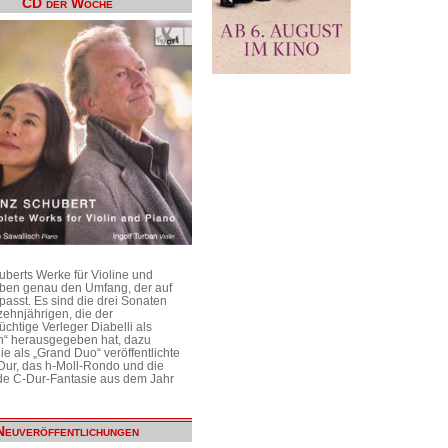
CD der Woche
uberts Werke für Violine und
aben genau den Umfang, der auf
passt. Es sind die drei Sonaten
ehnjährigen, die der
üchtige Verleger Diabelli als
n“ herausgegeben hat, dazu
e als „Grand Duo“ veröffentlichte
Dur, das h-Moll-Rondo und die
e C-Dur-Fantasie aus dem Jahr
Neuveröffentlichungen