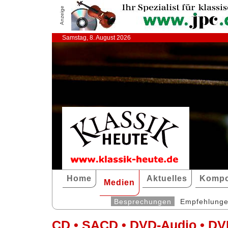
Anzeige
Samstag, 8. August 2026
Home
Aktuelles
Kompo
Medien
Besprechungen
Empfehlung
CD • SACD • DVD-Audio • DV