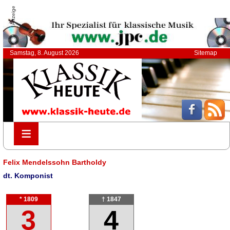
Anzeige
Samstag, 8. August 2026
Sitemap
≡
≡
Felix Mendelssohn Bartholdy
dt. Komponist
* 1809
† 1847
3
4