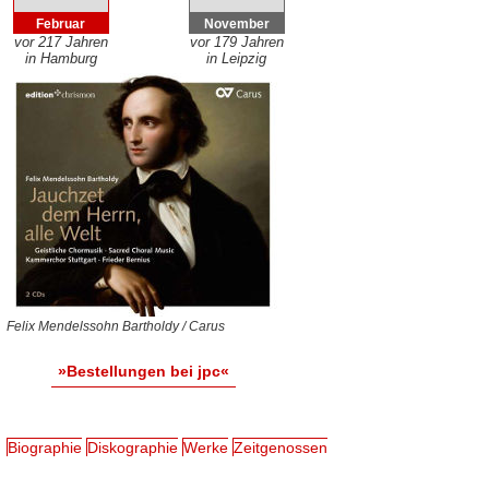
Februar
November
vor 217 Jahren
vor 179 Jahren
in Hamburg
in Leipzig
Felix Mendelssohn Bartholdy / Carus
»Bestellungen bei jpc«
Biographie
Diskographie
Werke
Zeitgenossen