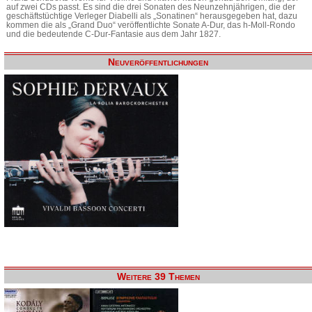
auf zwei CDs passt. Es sind die drei Sonaten des Neunzehnjährigen, die der
geschäftstüchtige Verleger Diabelli als „Sonatinen“ herausgegeben hat, dazu
kommen die als „Grand Duo“ veröffentlichte Sonate A-Dur, das h-Moll-Rondo
und die bedeutende C-Dur-Fantasie aus dem Jahr 1827.
Neuveröffentlichungen
Weitere 39 Themen