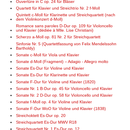
Ouvertüre in C op. 24 für Bläser
Quartett für Klavier und Streichtrio Nr. 2 f-Moll
Quintett c-Moll für Klarinette und Streichquartett (nach
dem Violinkonzert d-Moll)
Romance sans paroles D-Dur op. 109 für Violoncello
und Klavier (dédiée à Mlle. Lise Christiani)
Scherzo a-Moll op. 81 Nr. 2 für Streichquartett
Sinfonie Nr. 5 (Quartettfassung von Felix Mendelssohn
Bartholdy)
Sonate c-Moll für Viola und Klavier
Sonate d-Moll (Fragment) – Adagio - Allegro molto
Sonate Es-Dur für Violine und Klavier
Sonate Es-Dur für Klarinette und Klavier
Sonate F-Dur für Violine und Klavier (1820)
Sonate Nr. 1 B-Dur op. 45 für Violoncello und Klavier
Sonate Nr. 2 D-Dur op. 58 für Violoncello und Klavier
Sonate f-Moll op. 4 für Violine und Klavier
Sonate F-Dur WoO für Violine und Klavier (1838)
Streichoktett Es-Dur op. 20
Streichquartett Es-Dur MWV R18
Streichquartett Nr. 1 Es-Dur op. 12