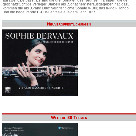
auf zwei CDs passt. Es sind die drei Sonaten des Neunzehnjährigen, die der
geschäftstüchtige Verleger Diabelli als „Sonatinen“ herausgegeben hat, dazu
kommen die als „Grand Duo“ veröffentlichte Sonate A-Dur, das h-Moll-Rondo
und die bedeutende C-Dur-Fantasie aus dem Jahr 1827.
Neuveröffentlichungen
Weitere 39 Themen