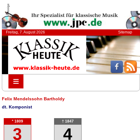
Anzeige
Freitag, 7. August 2026
Sitemap
≡
≡
Felix Mendelssohn Bartholdy
dt. Komponist
* 1809
† 1847
3
4