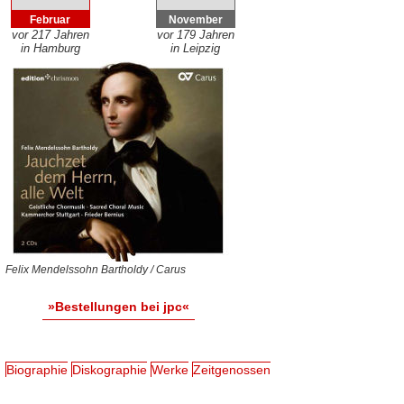
Februar
November
vor 217 Jahren
vor 179 Jahren
in Hamburg
in Leipzig
Felix Mendelssohn Bartholdy / Carus
»Bestellungen bei jpc«
Biographie
Diskographie
Werke
Zeitgenossen