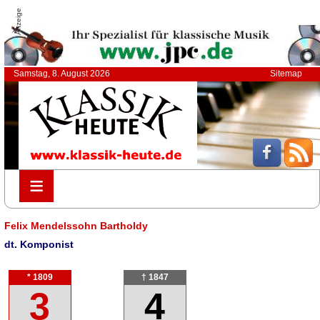
Anzeige
Samstag, 8. August 2026
Sitemap
≡
≡
Felix Mendelssohn Bartholdy
dt. Komponist
* 1809
† 1847
3
4