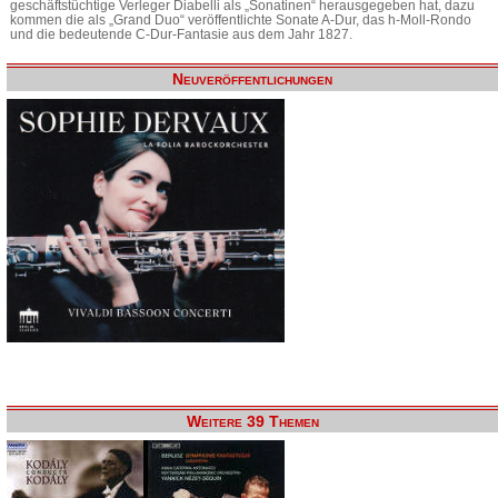
geschäftstüchtige Verleger Diabelli als „Sonatinen“ herausgegeben hat, dazu
kommen die als „Grand Duo“ veröffentlichte Sonate A-Dur, das h-Moll-Rondo
und die bedeutende C-Dur-Fantasie aus dem Jahr 1827.
Neuveröffentlichungen
Weitere 39 Themen