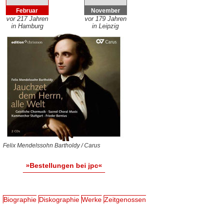
Februar
November
vor 217 Jahren
vor 179 Jahren
in Hamburg
in Leipzig
Felix Mendelssohn Bartholdy / Carus
»Bestellungen bei jpc«
Biographie
Diskographie
Werke
Zeitgenossen