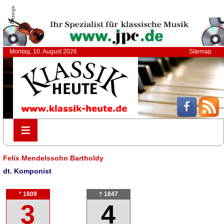
Anzeige
Montag, 10. August 2026
Sitemap
≡
≡
Felix Mendelssohn Bartholdy
dt. Komponist
* 1809
† 1847
3
4