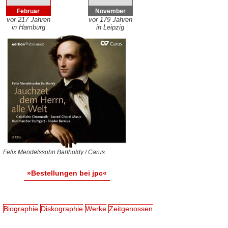
Februar
November
vor 217 Jahren
vor 179 Jahren
in Hamburg
in Leipzig
Felix Mendelssohn Bartholdy / Carus
»Bestellungen bei jpc«
Biographie
Diskographie
Werke
Zeitgenossen