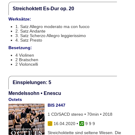
Streichoktett Es-Dur op. 20
Werksätze:
1. Satz Allegro moderato ma con fuoco
2. Satz Andante
3. Satz Scherzo Allegro leggierissimo
4. Satz Presto
Besetzung:
4 Violinen
2 Bratschen
2 Violoncelli
Einspielungen: 5
Mendelssohn • Enescu
Octets
BIS 2447
1 CD/SACD stereo • 70min • 2018
16.04.2020
•
9 9 9
Streichoktette sind seltene Wesen. Die