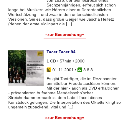
von 1825, der Geniestreich eines
Sechzehnjährigen, erfreut sich schon
lange bei Musikern wie Hörern einer außerordentlichen
Wertschätzung – und zwar in den unterschiedlichsten
Versionen. Sei es, dass große Geiger wie Jascha Heifetz
(denen der erste Violinpart die [...]
»zur Besprechung«
Tacet Tacet 94
1 CD • 57min • 2000
01.11.2001
•
8 8 8
Es gibt Tonträger, die im Rezensenten
unmittelbar Freude auslösen können.
Mit der hier - auch als DVD erhältlichen
- präsentierten Aufnahme Mendelssohn'scher
Streicherkammermusik ist dem Label Tacet dieses
Kunststück gelungen. Die Interpretation des Oktetts klingt so
ungemein zupackend, vital und [...]
»zur Besprechung«