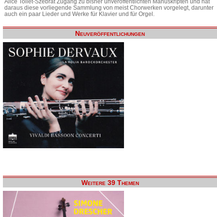
Alice Tollet-Szebrat Zugang zu bisher unveröffentlichten Manuskripten und hat
daraus diese vorliegende Sammlung von meist Chorwerken vorgelegt, darunter
auch ein paar Lieder und Werke für Klavier und für Orgel.
Neuveröffentlichungen
Weitere 39 Themen