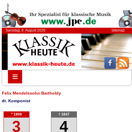
Anzeige
Samstag, 8. August 2026
Sitemap
≡
≡
Felix Mendelssohn Bartholdy
dt. Komponist
* 1809
† 1847
3
4