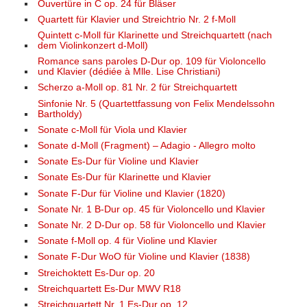
Ouvertüre in C op. 24 für Bläser
Quartett für Klavier und Streichtrio Nr. 2 f-Moll
Quintett c-Moll für Klarinette und Streichquartett (nach
dem Violinkonzert d-Moll)
Romance sans paroles D-Dur op. 109 für Violoncello
und Klavier (dédiée à Mlle. Lise Christiani)
Scherzo a-Moll op. 81 Nr. 2 für Streichquartett
Sinfonie Nr. 5 (Quartettfassung von Felix Mendelssohn
Bartholdy)
Sonate c-Moll für Viola und Klavier
Sonate d-Moll (Fragment) – Adagio - Allegro molto
Sonate Es-Dur für Violine und Klavier
Sonate Es-Dur für Klarinette und Klavier
Sonate F-Dur für Violine und Klavier (1820)
Sonate Nr. 1 B-Dur op. 45 für Violoncello und Klavier
Sonate Nr. 2 D-Dur op. 58 für Violoncello und Klavier
Sonate f-Moll op. 4 für Violine und Klavier
Sonate F-Dur WoO für Violine und Klavier (1838)
Streichoktett Es-Dur op. 20
Streichquartett Es-Dur MWV R18
Streichquartett Nr. 1 Es-Dur op. 12