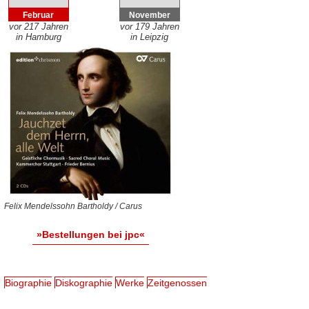
Februar
November
vor 217 Jahren
vor 179 Jahren
in Hamburg
in Leipzig
Felix Mendelssohn Bartholdy / Carus
»Bestellungen bei jpc«
Biographie
Diskographie
Werke
Zeitgenossen