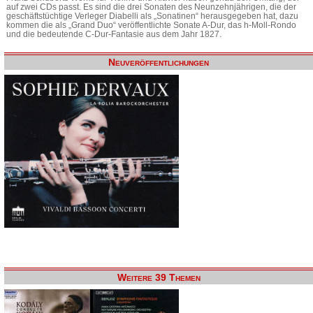
auf zwei CDs passt. Es sind die drei Sonaten des Neunzehnjährigen, die der
geschäftstüchtige Verleger Diabelli als „Sonatinen“ herausgegeben hat, dazu
kommen die als „Grand Duo“ veröffentlichte Sonate A-Dur, das h-Moll-Rondo
und die bedeutende C-Dur-Fantasie aus dem Jahr 1827.
Neuveröffentlichungen
Weitere 39 Themen