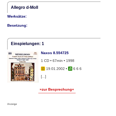
Allegro d-Moll
Werksätze:
Besetzung:
Einspielungen: 1
Naxos 8.554725
1 CD • 67min • 1998
19.01.2002
•
6 6 6
[...]
»zur Besprechung«
Anzeige