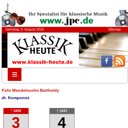
Anzeige
Samstag, 8. August 2026
Sitemap
≡
≡
Felix Mendelssohn Bartholdy
dt. Komponist
* 1809
† 1847
3
4