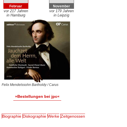
Februar
November
vor 217 Jahren
vor 179 Jahren
in Hamburg
in Leipzig
Felix Mendelssohn Bartholdy / Carus
»Bestellungen bei jpc«
Biographie
Diskographie
Werke
Zeitgenossen