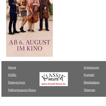
About
Impressum
AGBs
Kontakt
Datenschutz
Mediadaten
Haftungsausschluss
Sitemap