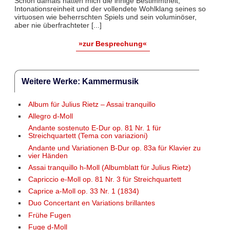
Schon damals hatten mich die innige Bestimmtheit,
Intonationsreinheit und der vollendete Wohlklang seines so
virtuosen wie beherrschten Spiels und sein voluminöser,
aber nie überfrachteter [...]
»zur Besprechung«
Weitere Werke: Kammermusik
Album für Julius Rietz – Assai tranquillo
Allegro d-Moll
Andante sostenuto E-Dur op. 81 Nr. 1 für
Streichquartett (Tema con variazioni)
Andante und Variationen B-Dur op. 83a für Klavier zu
vier Händen
Assai tranquillo h-Moll (Albumblatt für Julius Rietz)
Capriccio e-Moll op. 81 Nr. 3 für Streichquartett
Caprice a-Moll op. 33 Nr. 1 (1834)
Duo Concertant en Variations brillantes
Frühe Fugen
Fuge d-Moll