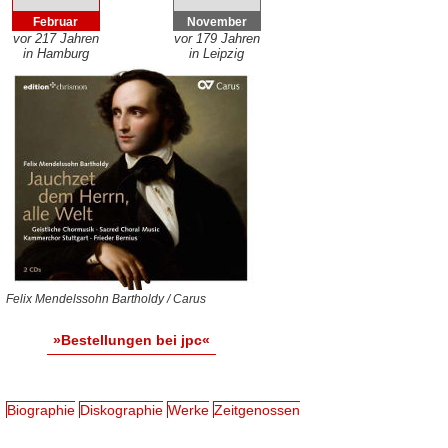
Februar
November
vor 217 Jahren
vor 179 Jahren
in Hamburg
in Leipzig
Felix Mendelssohn Bartholdy / Carus
»Bestellungen bei jpc«
Biographie
Diskographie
Werke
Zeitgenossen