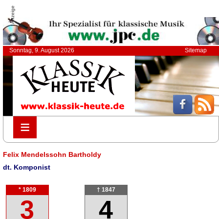
Anzeige
Sonntag, 9. August 2026
Sitemap
≡
≡
Felix Mendelssohn Bartholdy
dt. Komponist
* 1809
† 1847
3
4