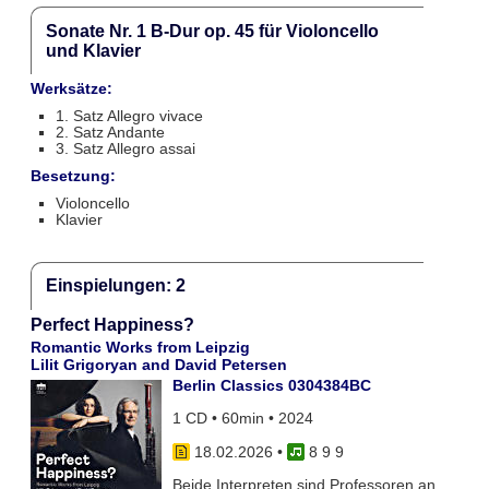
Sonate Nr. 1 B-Dur op. 45 für Violoncello
und Klavier
Werksätze:
1. Satz Allegro vivace
2. Satz Andante
3. Satz Allegro assai
Besetzung:
Violoncello
Klavier
Einspielungen: 2
Perfect Happiness?
Romantic Works from Leipzig
Lilit Grigoryan and David Petersen
Berlin Classics 0304384BC
1 CD • 60min • 2024
18.02.2026
•
8 9 9
Beide Interpreten sind Professoren an