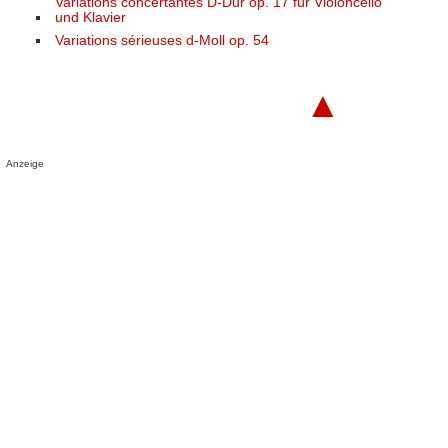
Variations concertantes D-Dur op. 17 für Violoncello
und Klavier
Variations sérieuses d-Moll op. 54
▲
Anzeige