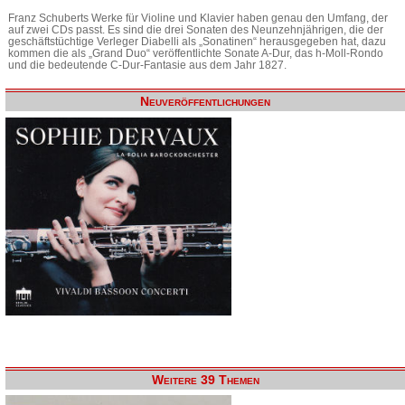
Franz Schuberts Werke für Violine und Klavier haben genau den Umfang, der
auf zwei CDs passt. Es sind die drei Sonaten des Neunzehnjährigen, die der
geschäftstüchtige Verleger Diabelli als „Sonatinen“ herausgegeben hat, dazu
kommen die als „Grand Duo“ veröffentlichte Sonate A-Dur, das h-Moll-Rondo
und die bedeutende C-Dur-Fantasie aus dem Jahr 1827.
Neuveröffentlichungen
Weitere 39 Themen