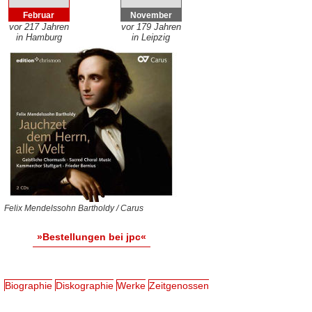
Februar
November
vor 217 Jahren
vor 179 Jahren
in Hamburg
in Leipzig
Felix Mendelssohn Bartholdy / Carus
»Bestellungen bei jpc«
Biographie
Diskographie
Werke
Zeitgenossen