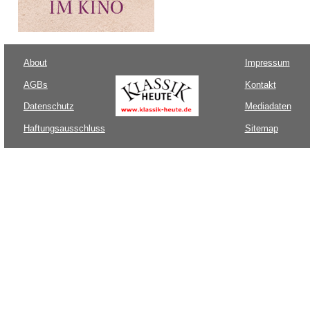
About
Impressum
AGBs
Kontakt
Datenschutz
Mediadaten
Haftungsausschluss
Sitemap