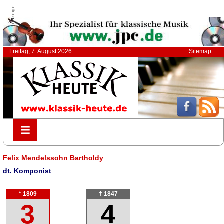
Anzeige
Freitag, 7. August 2026
Sitemap
≡
≡
Felix Mendelssohn Bartholdy
dt. Komponist
* 1809
† 1847
3
4