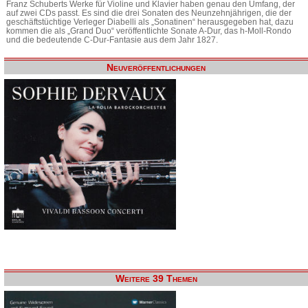
Franz Schuberts Werke für Violine und Klavier haben genau den Umfang, der
auf zwei CDs passt. Es sind die drei Sonaten des Neunzehnjährigen, die der
geschäftstüchtige Verleger Diabelli als „Sonatinen“ herausgegeben hat, dazu
kommen die als „Grand Duo“ veröffentlichte Sonate A-Dur, das h-Moll-Rondo
und die bedeutende C-Dur-Fantasie aus dem Jahr 1827.
Neuveröffentlichungen
Weitere 39 Themen