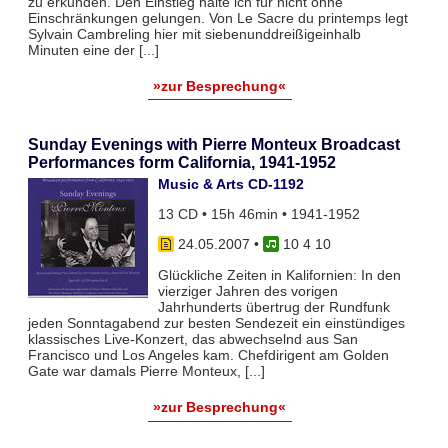
zu erkunden. Den Einstieg halte ich für nicht ohne
Einschränkungen gelungen. Von Le Sacre du printemps legt
Sylvain Cambreling hier mit siebenunddreißigeinhalb
Minuten eine der [...]
»zur Besprechung«
Sunday Evenings with Pierre Monteux Broadcast
Performances form California, 1941-1952
Music & Arts CD-1192
13 CD • 15h 46min • 1941-1952
24.05.2007
•
10 4 10
Glückliche Zeiten in Kalifornien: In den
vierziger Jahren des vorigen
Jahrhunderts übertrug der Rundfunk
jeden Sonntagabend zur besten Sendezeit ein einstündiges
klassisches Live-Konzert, das abwechselnd aus San
Francisco und Los Angeles kam. Chefdirigent am Golden
Gate war damals Pierre Monteux, [...]
»zur Besprechung«