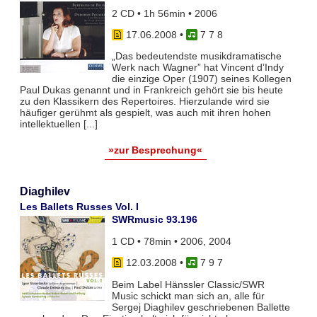
2 CD • 1h 56min • 2006
17.06.2008
•
7 7 8
„Das bedeutendste musikdramatische
Werk nach Wagner” hat Vincent d’Indy
die einzige Oper (1907) seines Kollegen
Paul Dukas genannt und in Frankreich gehört sie bis heute
zu den Klassikern des Repertoires. Hierzulande wird sie
häufiger gerühmt als gespielt, was auch mit ihren hohen
intellektuellen [...]
»zur Besprechung«
Diaghilev
Les Ballets Russes Vol. I
SWRmusic 93.196
1 CD • 78min • 2006, 2004
12.03.2008
•
7 9 7
Beim Label Hänssler Classic/SWR
Music schickt man sich an, alle für
Sergej Diaghilev geschriebenen Ballette