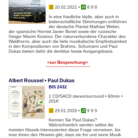
20.02.2021
•
8 9 8
In eine friedliche Idylle, aber auch in
leidenschaftliche Stimmungen entführen
der deutsche Pianist Mathias Weber,
der spanische Hornist Javier Bonet sowie der russische
Geiger Maxim Kosinov. Der naturverbundene Charakter des
Waldhorns, aber auch die tiefe musikalische Empfindsamkeit
in den Kompositionen von Brahms, Schumann und Paul
Dukas bieten dafür die denkbar beste Ausgangsbasis.
»zur Besprechung«
Albert Roussel • Paul Dukas
BIS 2432
1 CD/SACD stereo/surround • 60min •
2018
29.01.2020
•
9 9 9
Kennen Sie Paul Dukas?
Wahrscheinlich werden selbst die
meisten Klassik-Interessierten diese Frage verneinen, bis
man ihnen den Hinweis gibt, dass sie ihn und seine Musik