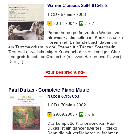
Warner Classics 2564 61548-2
1 CD • 67min • 2003
30.11.2004
•
7 7 7
Perséphone gehört zu den Werken von
Strawinsky, die selten im Konzertsaal zu
hören sind. Es handelt sich dabei um
ein Tanzmelodram in drei Szenen für Tänzer, Sprecherin,
Tenorsolo, zweistimmigen Knabenchor, vierstimmigen Chor
und groß besetztes Orchester (mit zwei Harfen und Klavier).
Den [...]
»zur Besprechung«
Paul Dukas - Complete Piano Music
Naxos 8.557053
1 CD • 76min • 2002
29.09.2003
•
7 6 6
Das komplette Klavierwerk von Paul
Dukas ist ein dankenswertes Projekt!
Denn die mir verfügbaren Aufnahmen –