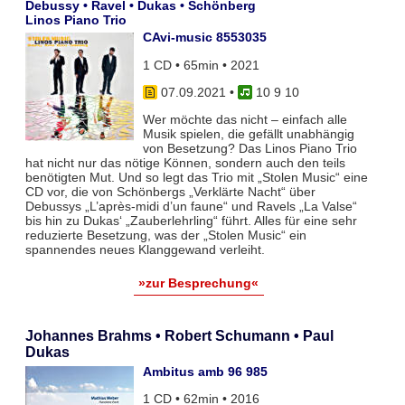
Debussy • Ravel • Dukas • Schönberg
Linos Piano Trio
CAvi-music 8553035
1 CD • 65min • 2021
07.09.2021
•
10 9 10
Wer möchte das nicht – einfach alle
Musik spielen, die gefällt unabhängig
von Besetzung? Das Linos Piano Trio
hat nicht nur das nötige Können, sondern auch den teils
benötigten Mut. Und so legt das Trio mit „Stolen Music“ eine
CD vor, die von Schönbergs „Verklärte Nacht“ über
Debussys „L’après-midi d’un faune“ und Ravels „La Valse“
bis hin zu Dukas‘ „Zauberlehrling“ führt. Alles für eine sehr
reduzierte Besetzung, was der „Stolen Music“ ein
spannendes neues Klanggewand verleiht.
»zur Besprechung«
Johannes Brahms • Robert Schumann • Paul
Dukas
Ambitus amb 96 985
1 CD • 62min • 2016