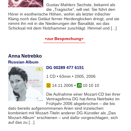
Gustav Mahlers Sechste, bekannt als
die „Tragische", will viel. Sie führt den
Hörer in esotherische Höhen, wohin als letzter irdischer
Klang noch das Geläut ferner Herdenglocken dringt, und sie
nimmt ihn mit in die Niederungen der Banalität, wo das
Schicksal mit dem Holzhammer zuschlägt. Himmel und [...]
»zur Besprechung«
Anna Netrebko
Russian Album
DG 00289 477 6151
1 CD • 63min • 2005, 2006
14.11.2006
•
10 10 10
Die Aufnahme einer Mozart-CD bei ihrer
Vertragsfirma DG hat Anna Netrbeko im
Frühjahr 2006 abgebrochen – die bis
dato bereits aufgenommenen Arien sind inzwischen
kombiniert mit Mozart-Titeln anderer DG-Künstler als „Das
Mozart-Album“ erschienen – und dafür vorgeschlagen, sich
auf das zu [...]