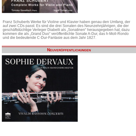
Franz Schuberts Werke für Violine und Klavier haben genau den Umfang, der
auf zwei CDs passt. Es sind die drei Sonaten des Neunzehnjährigen, die der
geschäftstüchtige Verleger Diabelli als „Sonatinen“ herausgegeben hat, dazu
kommen die als „Grand Duo“ veröffentlichte Sonate A-Dur, das h-Moll-Rondo
und die bedeutende C-Dur-Fantasie aus dem Jahr 1827.
Neuveröffentlichungen