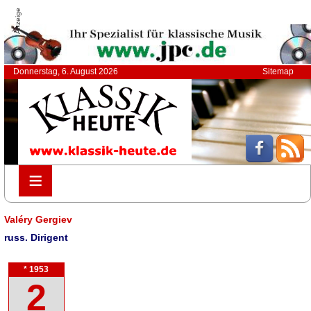
Anzeige
Donnerstag, 6. August 2026
Sitemap
≡
≡
Valéry Gergiev
russ. Dirigent
* 1953
2