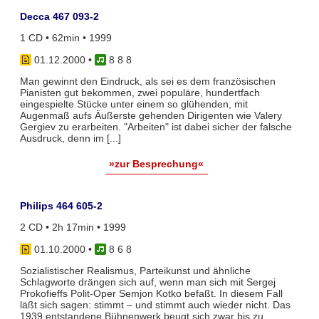
Decca 467 093-2
1 CD • 62min • 1999
01.12.2000
•
8 8 8
Man gewinnt den Eindruck, als sei es dem französischen
Pianisten gut bekommen, zwei populäre, hundertfach
eingespielte Stücke unter einem so glühenden, mit
Augenmaß aufs Äußerste gehenden Dirigenten wie Valery
Gergiev zu erarbeiten. "Arbeiten" ist dabei sicher der falsche
Ausdruck, denn im [...]
»zur Besprechung«
Philips 464 605-2
2 CD • 2h 17min • 1999
01.10.2000
•
8 6 8
Sozialistischer Realismus, Parteikunst und ähnliche
Schlagworte drängen sich auf, wenn man sich mit Sergej
Prokofieffs Polit-Oper Semjon Kotko befaßt. In diesem Fall
läßt sich sagen: stimmt – und stimmt auch wieder nicht. Das
1939 entstandene Bühnenwerk beugt sich zwar bis zu