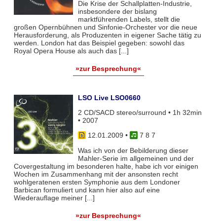
Die Krise der Schallplatten-Industrie,
insbesondere der bislang
marktführenden Labels, stellt die
großen Opernbühnen und Sinfonie-Orchester vor die neue
Herausforderung, als Produzenten in eigener Sache tätig zu
werden. London hat das Beispiel gegeben: sowohl das
Royal Opera House als auch das [...]
»zur Besprechung«
LSO Live LSO0660
2 CD/SACD stereo/surround • 1h 32min
• 2007
12.01.2009
•
7 8 7
Was ich von der Bebilderung dieser
Mahler-Serie im allgemeinen und der
Covergestaltung im besonderen halte, habe ich vor einigen
Wochen im Zusammenhang mit der ansonsten recht
wohlgeratenen ersten Symphonie aus dem Londoner
Barbican formuliert und kann hier also auf eine
Wiederauflage meiner [...]
»zur Besprechung«