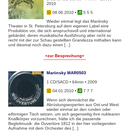
2010
08.06.2010
•
5 5 5
Wieder einmal legt das Mariinsky
Theater in St. Petersburg auf dem eigenen Label eine
Produktion vor, die sich anspruchsvoll und international
gebärdet, deren musikalische Ausführung aber nicht so
recht mit der zur Schau gestellten Grandezza mithalten kann
und diesmal noch dazu einen [...]
»zur Besprechung«
Mariinsky MAR0503
1 CD/SACD • 64min • 2009
04.01.2010
•
7 7 7
Wenn sich demnächst die
Abrüstungsexperten aus Ost und West
wieder einmal an den runden oder
eiförmigen Tisch setzen, um sich gegenseitig ihre nuklearen
Knallkörper vorzurechnen, hätte ich die passende
Begleitmusik: die Ouvertüre 1812 in der hier vorliegenden
Aufnahme mit dem Orchester des [...]