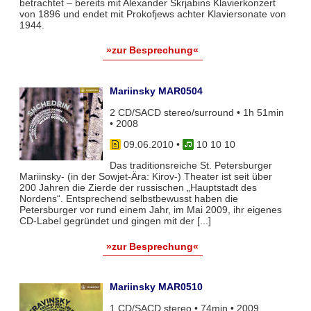
betrachtet – bereits mit Alexander Skrjabins Klavierkonzert
von 1896 und endet mit Prokofjews achter Klaviersonate von
1944.
»zur Besprechung«
Mariinsky MAR0504
2 CD/SACD stereo/surround • 1h 51min
• 2008
09.06.2010
•
10 10 10
Das traditionsreiche St. Petersburger
Mariinsky- (in der Sowjet-Ära: Kirov-) Theater ist seit über
200 Jahren die Zierde der russischen „Hauptstadt des
Nordens“. Entsprechend selbstbewusst haben die
Petersburger vor rund einem Jahr, im Mai 2009, ihr eigenes
CD-Label gegründet und gingen mit der [...]
»zur Besprechung«
Mariinsky MAR0510
1 CD/SACD stereo • 74min • 2009,