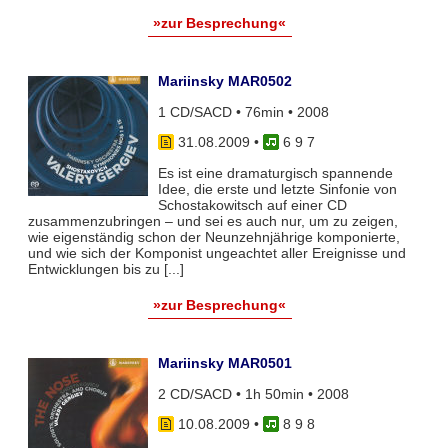
»zur Besprechung«
Mariinsky MAR0502
1 CD/SACD • 76min • 2008
31.08.2009
•
6 9 7
Es ist eine dramaturgisch spannende
Idee, die erste und letzte Sinfonie von
Schostakowitsch auf einer CD
zusammenzubringen – und sei es auch nur, um zu zeigen,
wie eigenständig schon der Neunzehnjährige komponierte,
und wie sich der Komponist ungeachtet aller Ereignisse und
Entwicklungen bis zu [...]
»zur Besprechung«
Mariinsky MAR0501
2 CD/SACD • 1h 50min • 2008
10.08.2009
•
8 9 8