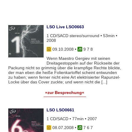
LSO Live LSO0663
1 CD/SACD stereo/surround • 53min •
2008
09.10.2008
•
9 7 8
Wenn Maestro Gergiev mit seinen
Dreitagestoppeln auf der Rückseite der
Packung nicht so grimmig über die krampfige Rechte blickte,
der man eben die heiße Folienkartoffel scheint entwunden
zu haben; wenn ferner nicht eine Art elektrisierter Rapunzel-
Locke über das Cover zuckte; und wenn nicht die [...]
»zur Besprechung«
LSO LSO0661
1 CD/SACD • 77min • 2007
08.07.2008
•
7 6 7