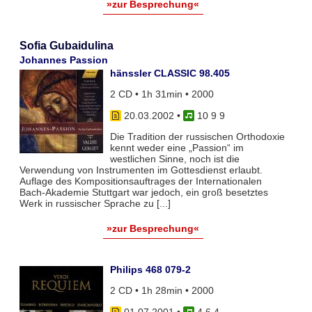
»zur Besprechung«
Sofia Gubaidulina
Johannes Passion
hänssler CLASSIC 98.405
2 CD • 1h 31min • 2000
20.03.2002
•
10 9 9
Die Tradition der russischen Orthodoxie
kennt weder eine „Passion“ im
westlichen Sinne, noch ist die
Verwendung von Instrumenten im Gottesdienst erlaubt.
Auflage des Kompositionsauftrages der Internationalen
Bach-Akademie Stuttgart war jedoch, ein groß besetztes
Werk in russischer Sprache zu [...]
»zur Besprechung«
Philips 468 079-2
2 CD • 1h 28min • 2000
01.07.2001
•
4 6 4