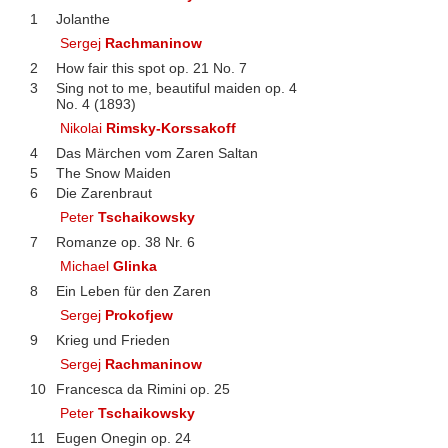
1
Jolanthe
Sergej
Rachmaninow
2
How fair this spot op. 21 No. 7
3
Sing not to me, beautiful maiden op. 4
No. 4 (1893)
Nikolai
Rimsky-Korssakoff
4
Das Märchen vom Zaren Saltan
5
The Snow Maiden
6
Die Zarenbraut
Peter
Tschaikowsky
7
Romanze op. 38 Nr. 6
Michael
Glinka
8
Ein Leben für den Zaren
Sergej
Prokofjew
9
Krieg und Frieden
Sergej
Rachmaninow
10
Francesca da Rimini op. 25
Peter
Tschaikowsky
11
Eugen Onegin op. 24