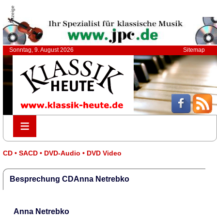
Anzeige
Sonntag, 9. August 2026
Sitemap
≡
≡
CD • SACD • DVD-Audio • DVD Video
Besprechung CDAnna Netrebko
Anna Netrebko