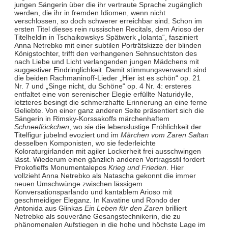
jungen Sängerin über die ihr vertraute Sprache zugänglich
werden, die ihr in fremden Idiomen, wenn nicht
verschlossen, so doch schwerer erreichbar sind. Schon im
ersten Titel dieses rein russischen Recitals, dem Arioso der
Titelheldin in Tschaikowskys Spätwerk „Iolanta“, fasziniert
Anna Netrebko mit einer subtilen Porträtskizze der blinden
Königstochter, trifft den verhangenen Sehnsuchtston des
nach Liebe und Licht verlangenden jungen Mädchens mit
suggestiver Eindringlichkeit. Damit stimmungsverwandt sind
die beiden Rachmaninoff-Lieder „Hier ist es schön“ op. 21
Nr. 7 und „Singe nicht, du Schöne“ op. 4 Nr. 4: ersteres
entfaltet eine von serenischer Elegie erfüllte Naturidylle,
letzteres besingt die schmerzhafte Erinnerung an eine ferne
Geliebte. Von einer ganz anderen Seite präsentiert sich die
Sängerin in Rimsky-Korssakoffs märchenhaftem
Schneeflöckchen
, wo sie die lebenslustige Fröhlichkeit der
Titelfigur jubelnd evoziert und im
Märchen vom Zaren Saltan
desselben Komponisten, wo sie federleichte
Koloraturgirlanden mit agiler Lockerheit frei ausschwingen
lässt. Wiederum einen gänzlich anderen Vortragsstil fordert
Prokofieffs Monumentalepos
Krieg und Frieden
. Hier
vollzieht Anna Netrebko als Natascha gekonnt die immer
neuen Umschwünge zwischen lässigem
Konversationsparlando und kantablem Arioso mit
geschmeidiger Eleganz. In Kavatine und Rondo der
Antonida aus Glinkas
Ein Leben für den Zaren
brilliert
Netrebko als souveräne Gesangstechnikerin, die zu
phänomenalen Aufstiegen in die hohe und höchste Lage im