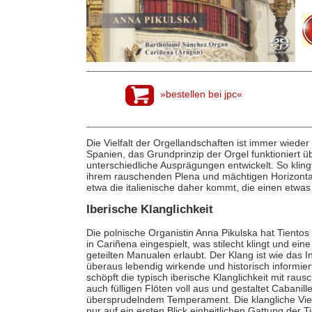
»bestellen bei jpc«
Die Vielfalt der Orgellandschaften ist immer wieder
Spanien, das Grundprinzip der Orgel funktioniert über
unterschiedliche Ausprägungen entwickelt. So klingt 
ihrem rauschenden Plena und mächtigen Horizontalt
etwa die italienische daher kommt, die einen etw
Iberische Klanglichkeit
Die polnische Organistin Anna Pikulska hat Tientos
in Cariñena eingespielt, was stilecht klingt und ei
geteilten Manualen erlaubt. Der Klang ist wie das 
überaus lebendig wirkende und historisch informiert
schöpft die typisch iberische Klanglichkeit mit ra
auch fülligen Flöten voll aus und gestaltet Cabanil
übersprudelndem Temperament. Die klangliche Vielf
nur auf ein ersten Blick einheitlichen Gattung der 