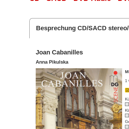
Besprechung CD/SACD stereo/
Joan Cabanilles
Anna Pikulska
M
1 
Kü
Kl
G