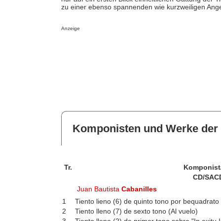
zu einer ebenso spannenden wie kurzweiligen Ange
Anzeige
Komponisten und Werke der 
Tr.
Komponist
CD/SAC
Juan Bautista
Cabanilles
1
Tiento lieno (6) de quinto tono por bequadrato
2
Tiento lleno (7) de sexto tono (Al vuelo)
3
Tiento lleno (2) de primer tono sobre "In exitu 