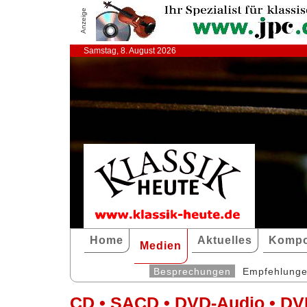
Anzeige
Samstag, 8. August 2026
Home
Aktuelles
Kompo
Medien
Besprechungen
Empfehlung
CD • SACD • DVD-Audio • DV