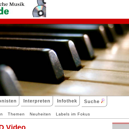
nisten
Interpreten
Infothek
Suche
en
Themen
Neuheiten
Labels im Fokus
D Video