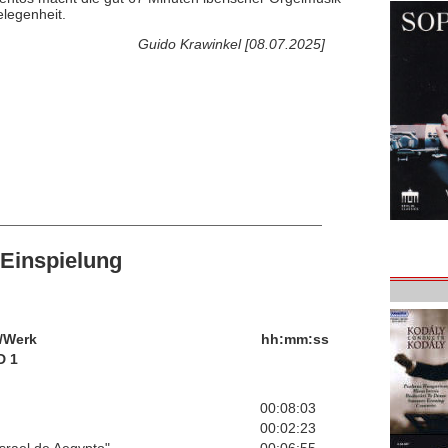
legenheit.
Guido Krawinkel [08.07.2025]
Einspielung
/Werk
hh:mm:ss
D 1
00:08:03
00:02:23
Israel de Aegypto"
00:06:55