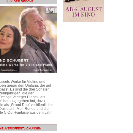
CD der Woche
uberts Werke für Violine und
aben genau den Umfang, der auf
passt. Es sind die drei Sonaten
ehnjährigen, die der
üchtige Verleger Diabelli als
n“ herausgegeben hat, dazu
e als „Grand Duo“ veröffentlichte
Dur, das h-Moll-Rondo und die
e C-Dur-Fantasie aus dem Jahr
Neuveröffentlichungen