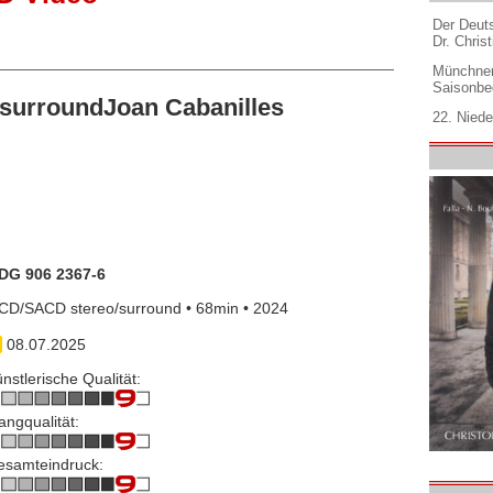
Der Deuts
Dr. Christ
Münchner
Saisonbe
surroundJoan Cabanilles
22. Niede
DG 906 2367-6
CD/SACD stereo/surround • 68min • 2024
08.07.2025
nstlerische Qualität:
angqualität:
esamteindruck: