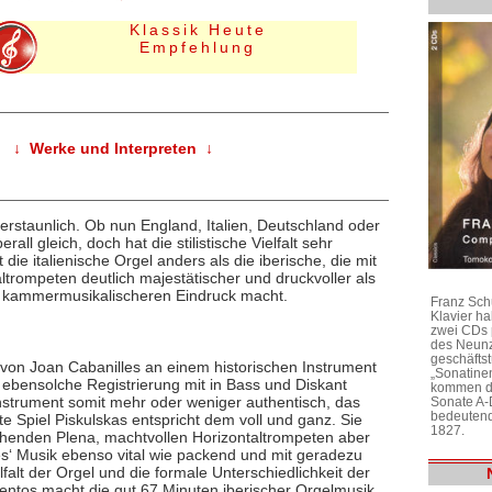
Klassik Heute
Empfehlung
↓ Werke und Interpreten ↓
 erstaunlich. Ob nun England, Italien, Deutschland oder
all gleich, doch hat die stilistische Vielfalt sehr
die italienische Orgel anders als die iberische, die mit
rompeten deutlich majestätischer und druckvoller als
as kammermusikalischeren Eindruck macht.
Franz Sch
Klavier h
zwei CDs 
des Neunz
geschäftst
 von Joan Cabanilles an einem historischen Instrument
„Sonatine
ne ebensolche Registrierung mit in Bass und Diskant
kommen di
Instrument somit mehr oder weniger authentisch, das
Sonate A-
bedeutend
e Spiel Piskulskas entspricht dem voll und ganz. Sie
1827.
uschenden Plena, machtvollen Horizontaltrompeten aber
les‘ Musik ebenso vital wie packend und mit geradezu
alt der Orgel und die formale Unterschiedlichkeit der
Tientos macht die gut 67 Minuten iberischer Orgelmusik