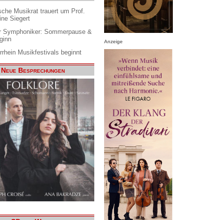
che Musikrat trauert um Prof.
ine Siegert
 Symphoniker: Sommerpause &
ginn
Anzeige
rrhein Musikfestivals beginnt
Neue Besprechungen